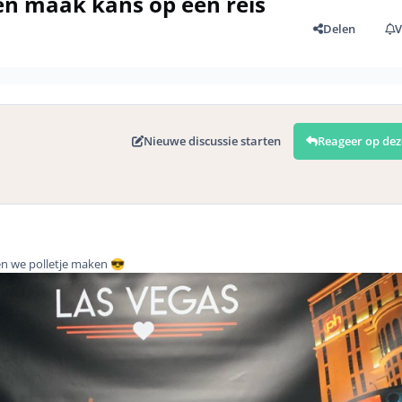
en maak kans op een reis
Delen
V
Nieuwe discussie starten
Reageer op dez
en we polletje maken
😎