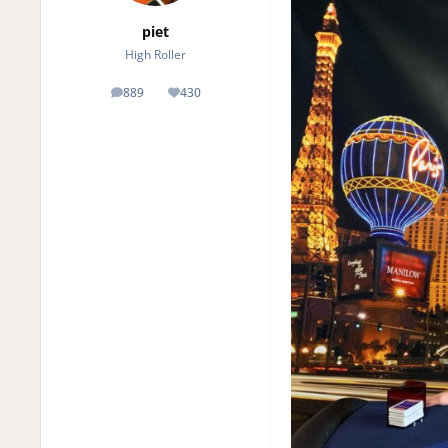
piet
High Roller
889
430
posts
Reputation