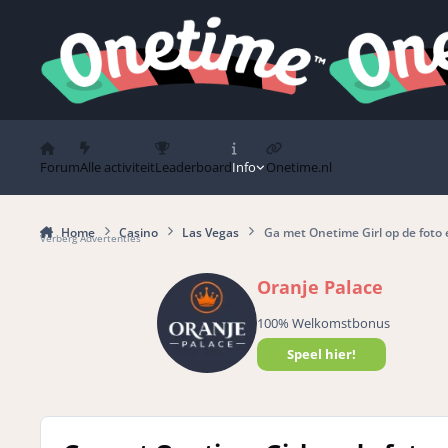
Spring naar bijdragen
Forum
Alle activiteit
Leaderboard
Info
Onetime.nl
Home
Casino
Las Vegas
Ga met Onetime Girl op de foto
Verberg Advertenties
Oranje Palace
100% Welkomstbonus
Speel hier!