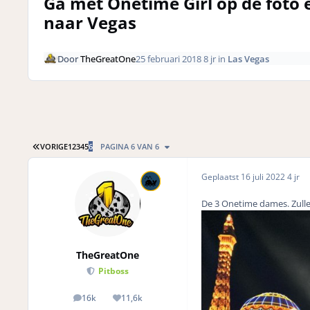
Ga met Onetime Girl op de foto 
naar Vegas
Door
TheGreatOne
25 februari 2018
8 jr
in
Las Vegas
EERSTE PAGINA
VORIGE
1
2
3
4
5
6
PAGINA 6 VAN 6
Geplaatst
16 juli 2022
4 jr
De 3 Onetime dames. Zull
TheGreatOne
Pitboss
16k
11,6k
posts
Reputation