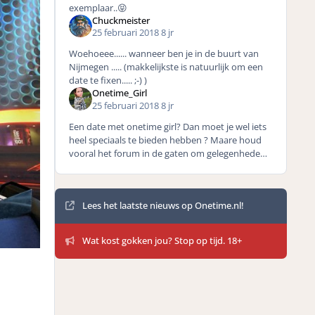
exemplaar..😝
Chuckmeister
25 februari 2018
8 jr
Woehoeee...... wanneer ben je in de buurt van
Nijmegen ..... (makkelijkste is natuurlijk om een
date te fixen..... ;-) )
Onetime_Girl
25 februari 2018
8 jr
Een date met onetime girl? Dan moet je wel iets
heel speciaals te bieden hebben ? Maare houd
vooral het forum in de gaten om gelegenheden
voorbij te zien komen! ?
Mededelingen
Lees het laatste nieuws op Onetime.nl!
Wat kost gokken jou? Stop op tijd. 18+