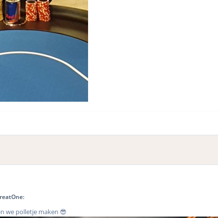
GreatOne:
n we polletje maken 😎