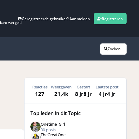
Geregistreerde gebruiker? Aanmelden
Registreren
kant van geld
Zoeken...
Reacties
Weergaven
Gestart
Laatste post
127
21,4k
8 jr
8 jr
4 jr
4 jr
Top leden in dit Topic
Onetime_Girl
30 posts
TheGreatOne