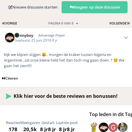
Nieuwe discussie starten
Reageer op deze discussie
EERSTE PAGINA
L
VORIGE
PAGINA 6 VAN 8
VOLGENDE
Author stats
Dannyboy
Advantage Player
Geplaatst
25 juni 2018
8 jr
Kijk we blijven stijgen
.. morgen de kraker tussen Nigeria en
😃
Argentinië.. zal onze kleine held het dan toch nog gaan doen. ?
We
☺️
gaan het zien!!!!!
Citeren
Klik hier voor de beste reviews en bonussen!
Top leden in dit To
Reacties
Weergaven
Gestart
Laatste post
178
20,5k
8 jr
8 jr
8 jr
8 jr