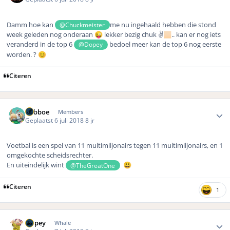
Damm hoe kan
me nu ingehaald hebben die stond
@Chuckmeister
week geleden nog onderaan
lekker bezig chuk ✌
.. kan er nog iets
😜
🏻
veranderd in de top 6
bedoel meer kan de top 6 nog eerste
@Dopey
worden. ?
😊
Citeren
Author stats
babboe
Members
Geplaatst
6 juli 2018
8 jr
Voetbal is een spel van 11 multimiljonairs tegen 11 multimiljonairs, en 1
omgekochte scheidsrechter.
En uiteindelijk wint
@TheGreatOne
😃
Citeren
1
Author stats
Dopey
Whale