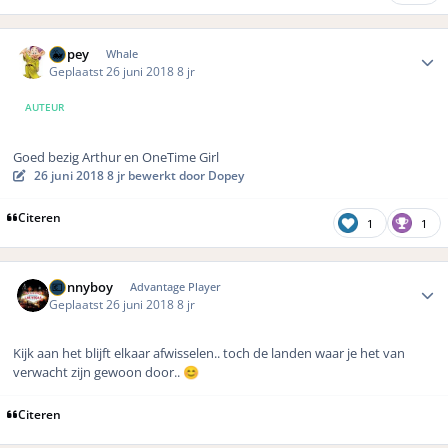
Author stats
Dopey
Whale
Geplaatst
26 juni 2018
8 jr
AUTEUR
Goed bezig Arthur en OneTime Girl
26 juni 2018
8 jr
bewerkt door Dopey
Citeren
1
1
Author stats
Dannyboy
Advantage Player
Geplaatst
26 juni 2018
8 jr
Kijk aan het blijft elkaar afwisselen.. toch de landen waar je het van
verwacht zijn gewoon door..
😊
Citeren