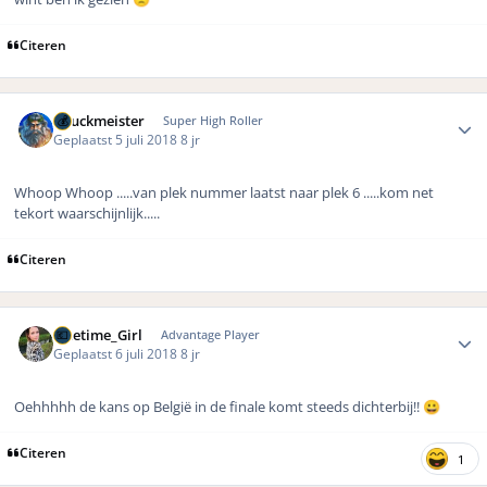
Citeren
Author stats
Chuckmeister
Super High Roller
Geplaatst
5 juli 2018
8 jr
Whoop Whoop .....van plek nummer laatst naar plek 6 .....kom net
tekort waarschijnlijk.....
Citeren
Author stats
Onetime_Girl
Advantage Player
Geplaatst
6 juli 2018
8 jr
Oehhhhh de kans op België in de finale komt steeds dichterbij!!
😀
Citeren
1