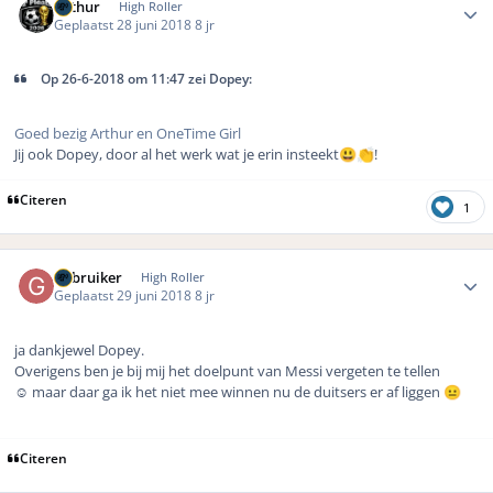
Arthur
High Roller
Geplaatst
28 juni 2018
8 jr
Op 26-6-2018 om 11:47 zei Dopey:
Goed bezig Arthur en OneTime Girl
Jij ook Dopey, door al het werk wat je erin insteekt
!
😃
👏
Citeren
1
Author stats
Gebruiker
High Roller
Geplaatst
29 juni 2018
8 jr
ja dankjewel Dopey.
Overigens ben je bij mij het doelpunt van Messi vergeten te tellen
☺️ maar daar ga ik het niet mee winnen nu de duitsers er af liggen
😐
Citeren