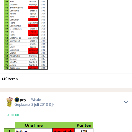
Citeren
Author stats
Dopey
Whale
Geplaatst
3 juli 2018
8 jr
AUTEUR