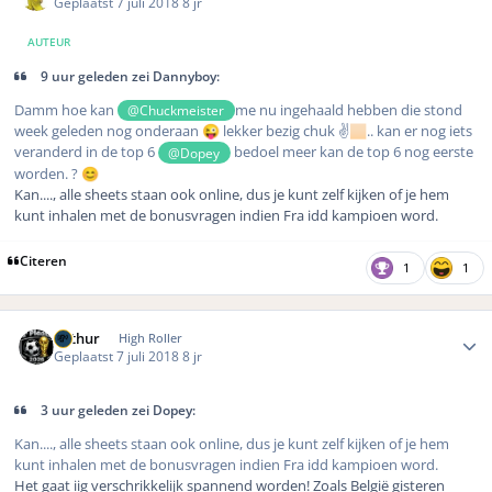
Geplaatst
7 juli 2018
8 jr
AUTEUR
9 uur geleden zei Dannyboy:
Damm hoe kan
me nu ingehaald hebben die stond
@Chuckmeister
week geleden nog onderaan
lekker bezig chuk ✌
.. kan er nog iets
😜
🏻
veranderd in de top 6
bedoel meer kan de top 6 nog eerste
@Dopey
worden. ?
😊
Kan...., alle sheets staan ook online, dus je kunt zelf kijken of je hem
kunt inhalen met de bonusvragen indien Fra idd kampioen word.
Citeren
1
1
Author stats
Arthur
High Roller
Geplaatst
7 juli 2018
8 jr
3 uur geleden zei Dopey:
Kan...., alle sheets staan ook online, dus je kunt zelf kijken of je hem
kunt inhalen met de bonusvragen indien Fra idd kampioen word.
Het gaat iig verschrikkelijk spannend worden! Zoals België gisteren