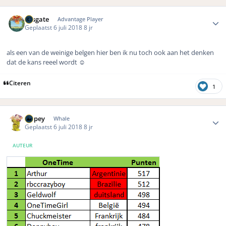
Author stats
Fosgate
Advantage Player
Geplaatst
6 juli 2018
8 jr
als een van de weinige belgen hier ben ik nu toch ook aan het denken
dat de kans reeel wordt
☺️
Citeren
1
Author stats
Dopey
Whale
Geplaatst
6 juli 2018
8 jr
AUTEUR