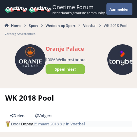
Spring naar bijdragen
Onetime Forum
Aanmelden
Nederland's grootste community voor de spannende 
Home
Sport
Wedden op Sport
Voetbal
WK 2018 Pool
Verberg Advertenties
Oranje Palace
100% Welkomstbonus
Speel hier!
WK 2018 Pool
Delen
Volgers
Door
Dopey
25 maart 2018
8 jr
in
Voetbal