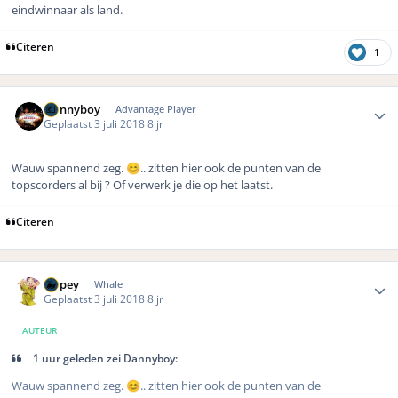
eindwinnaar als land.
Citeren
1
Author stats
Dannyboy
Advantage Player
Geplaatst
3 juli 2018
8 jr
Wauw spannend zeg.
.. zitten hier ook de punten van de
😊
topscorders al bij ? Of verwerk je die op het laatst.
Citeren
Author stats
Dopey
Whale
Geplaatst
3 juli 2018
8 jr
AUTEUR
1 uur geleden zei Dannyboy:
Wauw spannend zeg.
.. zitten hier ook de punten van de
😊