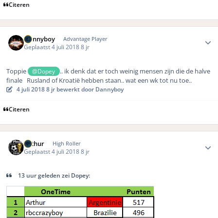
Citeren
Author stats
Dannyboy
Advantage Player
Geplaatst
4 juli 2018
8 jr
Toppie
.. ik denk dat er toch weinig mensen zijn die de halve
@Dopey
finale Rusland of Kroatië hebben staan.. wat een wk tot nu toe..
4 juli 2018
8 jr
bewerkt door Dannyboy
Citeren
Author stats
Arthur
High Roller
Geplaatst
4 juli 2018
8 jr
13 uur geleden zei Dopey: