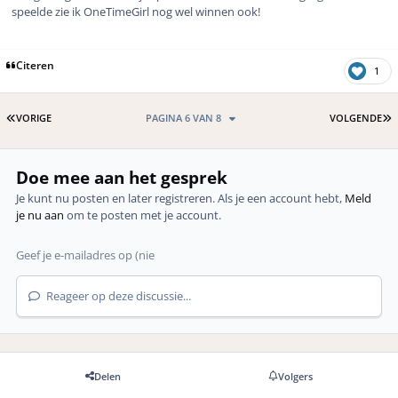
speelde zie ik OneTimeGirl nog wel winnen ook!
Citeren
1
EERSTE PAGINA
L
VORIGE
PAGINA 6 VAN 8
VOLGENDE
Doe mee aan het gesprek
Je kunt nu posten en later registreren. Als je een account hebt,
Meld
je nu aan
om te posten met je account.
Reageer op deze discussie...
Delen
Volgers