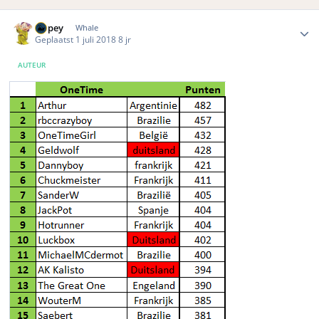
Author stats
Dopey
Whale
Geplaatst
1 juli 2018
8 jr
AUTEUR