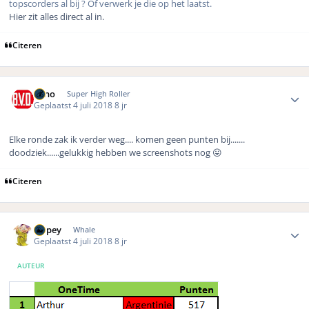
topscorders al bij ? Of verwerk je die op het laatst.
Hier zit alles direct al in.
Citeren
Author stats
Reno
Super High Roller
Geplaatst
4 juli 2018
8 jr
Elke ronde zak ik verder weg.... komen geen punten bij.......
doodziek......gelukkig hebben we screenshots nog
😛
Citeren
Author stats
Dopey
Whale
Geplaatst
4 juli 2018
8 jr
AUTEUR