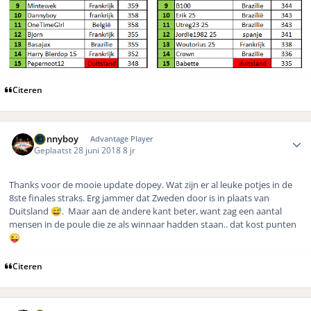
Citeren
Author stats
Dannyboy
Advantage Player
Geplaatst
28 juni 2018
8 jr
Thanks voor de mooie update dopey. Wat zijn er al leuke potjes in de
8ste finales straks. Erg jammer dat Zweden door is in plaats van
Duitsland
. Maar aan de andere kant beter, want zag een aantal
😅
mensen in de poule die ze als winnaar hadden staan.. dat kost punten
😜
Citeren
Author stats