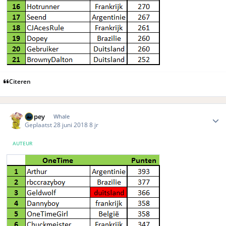
Citeren
Author stats
Dopey
Whale
Geplaatst
28 juni 2018
8 jr
AUTEUR