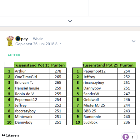
Expand topic overview
Author stats
Dopey
Whale
Geplaatst
26 juni 2018
8 jr
AUTEUR
Citeren
1