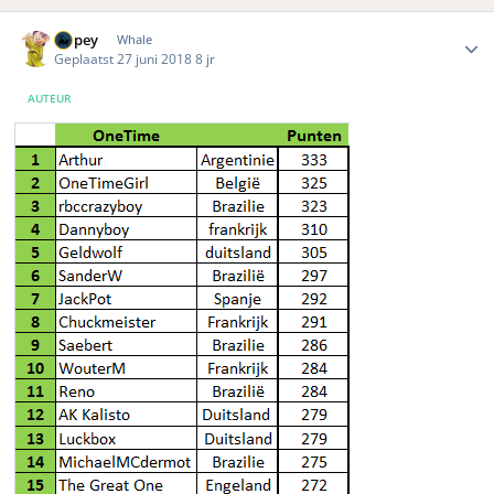
Author stats
Dopey
Whale
Geplaatst
27 juni 2018
8 jr
AUTEUR