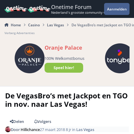
Spring naar bijdragen
Onetime Forum
Aanmelden
Nederland's grootste community voor de spannende 
Home
Casino
Las Vegas
De VegasBro’s met Jackpot en TGO in
Verberg Advertenties
Oranje Palace
100% Welkomstbonus
Speel hier!
De VegasBro’s met Jackpot en TGO
in nov. naar Las Vegas!
Delen
Volgers
Door
Hillichance
27 maart 2018
8 jr
in
Las Vegas