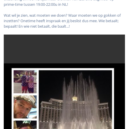
prime-time tussen 19:00-22:00u in NL!
Wat wil je zien, wat moeten we doen? Waar moeten we op gokken of
inzetten? Onetime heeft inspraak en jij beslist dus mee. Wie betaalt;
bepaalt! En wie niet betaalt, die baalt...!