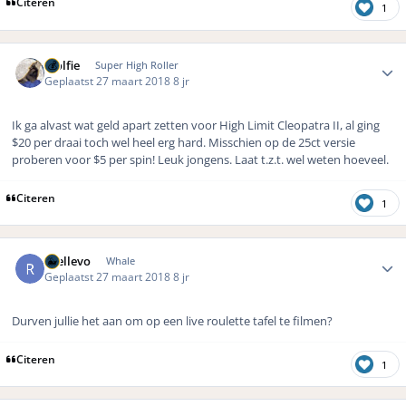
Citeren
1
Author stats
Wolfie
Super High Roller
Geplaatst
27 maart 2018
8 jr
Ik ga alvast wat geld apart zetten voor High Limit Cleopatra II, al ging
$20 per draai toch wel heel erg hard. Misschien op de 25ct versie
proberen voor $5 per spin! Leuk jongens. Laat t.z.t. wel weten hoeveel.
Citeren
1
Author stats
rhellevo
Whale
Geplaatst
27 maart 2018
8 jr
Durven jullie het aan om op een live roulette tafel te filmen?
Citeren
1