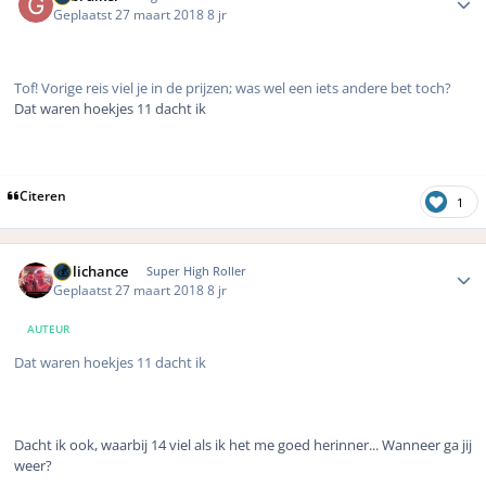
Geplaatst
27 maart 2018
8 jr
Tof! Vorige reis viel je in de prijzen; was wel een iets andere bet toch?
Dat waren hoekjes 11 dacht ik
Citeren
1
Author stats
Hillichance
Super High Roller
Geplaatst
27 maart 2018
8 jr
AUTEUR
Dat waren hoekjes 11 dacht ik
Dacht ik ook, waarbij 14 viel als ik het me goed herinner... Wanneer ga jij
weer?