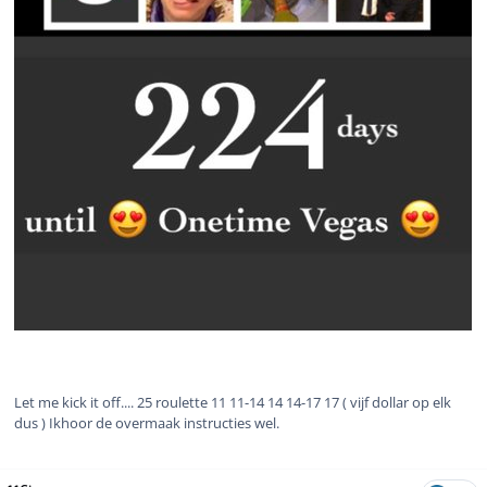
Let me kick it off.... 25 roulette 11 11-14 14 14-17 17 ( vijf dollar op elk
dus ) Ikhoor de overmaak instructies wel.