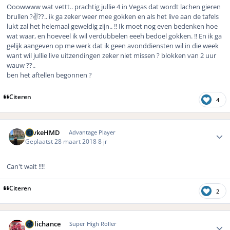
Ooowwww wat vettt.. prachtig jullie 4 in Vegas dat wordt lachen gieren
brullen ?✌??.. ik ga zeker weer mee gokken en als het live aan de tafels
lukt zal het helemaal geweldig zijn.. !! Ik moet nog even bedenken hoe
wat waar, en hoeveel ik wil verdubbelen eeeh bedoel gokken. !! En ik ga
gelijk aangeven op me werk dat ik geen avonddiensten wil in die week
want wil jullie live uitzendingen zeker niet missen ? blokken van 2 uur
wauw ??..
ben het aftellen begonnen ?
Citeren
4
Author stats
KevkeHMD
Advantage Player
Geplaatst
28 maart 2018
8 jr
Can't wait !!!!
Citeren
2
Author stats
Hillichance
Super High Roller