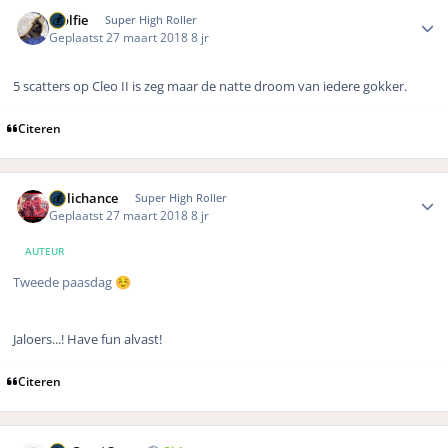
Author stats
Wolfie
Super High Roller
Geplaatst
27 maart 2018
8 jr
5 scatters op Cleo II is zeg maar de natte droom van iedere gokker.
Citeren
Author stats
Hillichance
Super High Roller
Geplaatst
27 maart 2018
8 jr
AUTEUR
Tweede paasdag
☺️
Jaloers...! Have fun alvast!
Citeren
Author stats