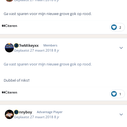
Ga vast sparen voor mijn nieuwe grove gok op rood.
Citeren
2
Author stats
xxTheMikeyxx
Members
Geplaatst
27 maart 2018
8 jr
Ga vast sparen voor mijn nieuwe grove gok op rood.
Dubbel of niks!!
Citeren
1
Author stats
Dannyboy
Advantage Player
Geplaatst
27 maart 2018
8 jr