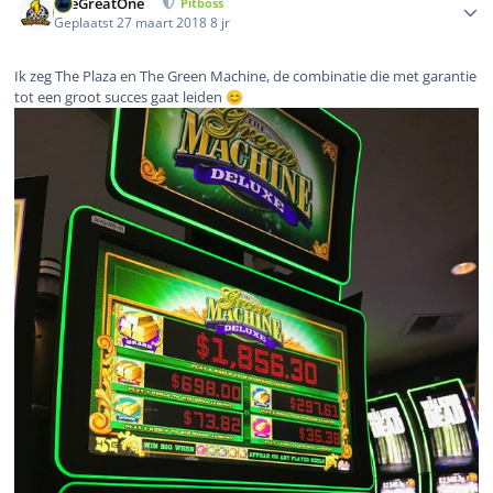
TheGreatOne
Pitboss
Geplaatst
27 maart 2018
8 jr
Ik zeg The Plaza en The Green Machine, de combinatie die met garantie
tot een groot succes gaat leiden
😊