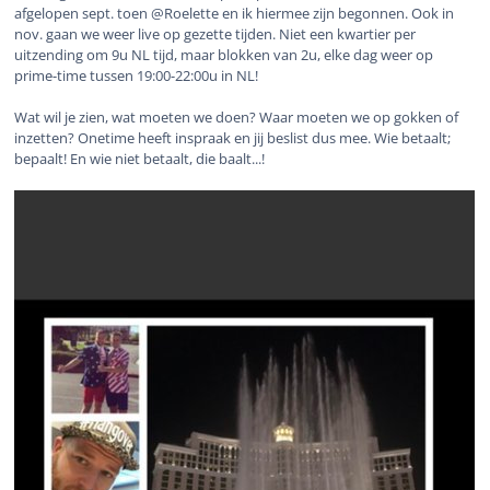
afgelopen sept. toen @Roelette en ik hiermee zijn begonnen. Ook in
nov. gaan we weer live op gezette tijden. Niet een kwartier per
uitzending om 9u NL tijd, maar blokken van 2u, elke dag weer op
prime-time tussen 19:00-22:00u in NL!
Wat wil je zien, wat moeten we doen? Waar moeten we op gokken of
inzetten? Onetime heeft inspraak en jij beslist dus mee. Wie betaalt;
bepaalt! En wie niet betaalt, die baalt...!