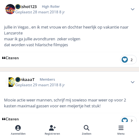
Author stats
hotshot123
High Roller
Geplaatst
28 maart 2018
8 jr
jullie in Vegas , en ik met vrouw en dochter heerlijk op vakantie naar
Lanzarote
maar ik ga jullie avondturen zeker volgen
dat worden vast hilarische filmpjes
Citeren
2
Author stats
PonkaaaT
Members
Geplaatst
29 maart 2018
8 jr
Mooie actie weer mannen, schrijf mij sowieso maar weer op voor 2
kasten maximaal gassen voor een meijertje het stuk!
Citeren
2
Aanmelden
Registreren
Zoeken
Menu
Author stats