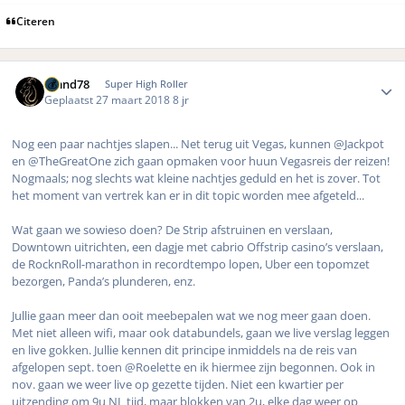
Citeren
Author stats
Rmnd78
Super High Roller
Geplaatst
27 maart 2018
8 jr
Nog een paar nachtjes slapen... Net terug uit Vegas, kunnen @Jackpot
en @TheGreatOne zich gaan opmaken voor huun Vegasreis der reizen!
Nogmaals; nog slechts wat kleine nachtjes geduld en het is zover. Tot
het moment van vertrek kan er in dit topic worden mee afgeteld...
Wat gaan we sowieso doen? De Strip afstruinen en verslaan,
Downtown uitrichten, een dagje met cabrio Offstrip casino’s verslaan,
de RocknRoll-marathon in recordtempo lopen, Uber een topomzet
bezorgen, Panda’s plunderen, enz.
Jullie gaan meer dan ooit meebepalen wat we nog meer gaan doen.
Met niet alleen wifi, maar ook databundels, gaan we live verslag leggen
en live gokken. Jullie kennen dit principe inmiddels na de reis van
afgelopen sept. toen @Roelette en ik hiermee zijn begonnen. Ook in
nov. gaan we weer live op gezette tijden. Niet een kwartier per
uitzending om 9u NL tijd, maar blokken van 2u, elke dag weer op