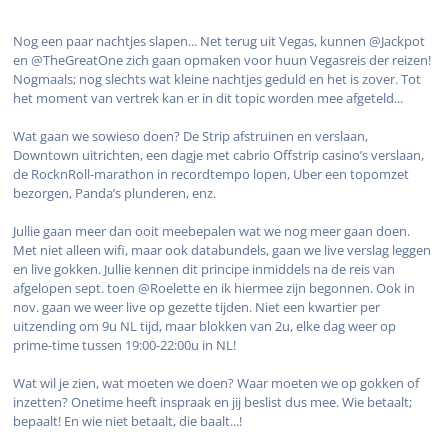
Nog een paar nachtjes slapen... Net terug uit Vegas, kunnen @Jackpot
en @TheGreatOne zich gaan opmaken voor huun Vegasreis der reizen!
Nogmaals; nog slechts wat kleine nachtjes geduld en het is zover. Tot
het moment van vertrek kan er in dit topic worden mee afgeteld...
Wat gaan we sowieso doen? De Strip afstruinen en verslaan,
Downtown uitrichten, een dagje met cabrio Offstrip casino’s verslaan,
de RocknRoll-marathon in recordtempo lopen, Uber een topomzet
bezorgen, Panda’s plunderen, enz.
Jullie gaan meer dan ooit meebepalen wat we nog meer gaan doen.
Met niet alleen wifi, maar ook databundels, gaan we live verslag leggen
en live gokken. Jullie kennen dit principe inmiddels na de reis van
afgelopen sept. toen @Roelette en ik hiermee zijn begonnen. Ook in
nov. gaan we weer live op gezette tijden. Niet een kwartier per
uitzending om 9u NL tijd, maar blokken van 2u, elke dag weer op
prime-time tussen 19:00-22:00u in NL!
Wat wil je zien, wat moeten we doen? Waar moeten we op gokken of
inzetten? Onetime heeft inspraak en jij beslist dus mee. Wie betaalt;
bepaalt! En wie niet betaalt, die baalt...!