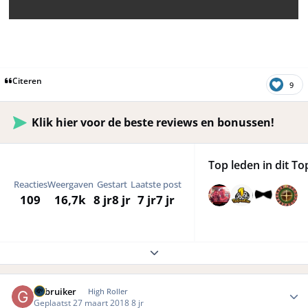
Citeren
9
Klik hier voor de beste reviews en bonussen!
Top leden in dit To
Reacties
Weergaven
Gestart
Laatste post
109
16,7k
8 jr
8 jr
7 jr
7 jr
Expand topic overview
Author stats
Gebruiker
High Roller
Geplaatst
27 maart 2018
8 jr