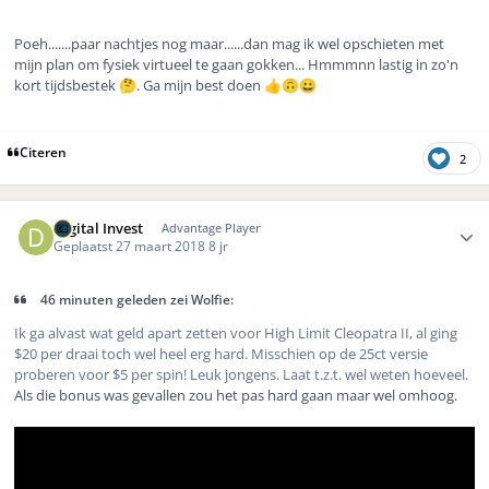
Poeh.......paar nachtjes nog maar......dan mag ik wel opschieten met
mijn plan om fysiek virtueel te gaan gokken... Hmmmnn lastig in zo'n
kort tijdsbestek
. Ga mijn best doen
🤔
👍
🙃
😀
Citeren
2
Author stats
Digital Invest
Advantage Player
Geplaatst
27 maart 2018
8 jr
46 minuten geleden zei Wolfie:
Ik ga alvast wat geld apart zetten voor High Limit Cleopatra II, al ging
$20 per draai toch wel heel erg hard. Misschien op de 25ct versie
proberen voor $5 per spin! Leuk jongens. Laat t.z.t. wel weten hoeveel.
Als die bonus was gevallen zou het pas hard gaan maar wel omhoog.