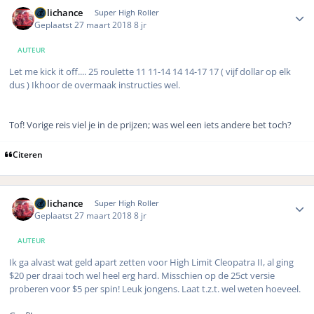
Author stats
Hillichance
Super High Roller
Geplaatst
27 maart 2018
8 jr
AUTEUR
Let me kick it off.... 25 roulette 11 11-14 14 14-17 17 ( vijf dollar op elk
dus ) Ikhoor de overmaak instructies wel.
Tof! Vorige reis viel je in de prijzen; was wel een iets andere bet toch?
Citeren
Author stats
Hillichance
Super High Roller
Geplaatst
27 maart 2018
8 jr
AUTEUR
Ik ga alvast wat geld apart zetten voor High Limit Cleopatra II, al ging
$20 per draai toch wel heel erg hard. Misschien op de 25ct versie
proberen voor $5 per spin! Leuk jongens. Laat t.z.t. wel weten hoeveel.