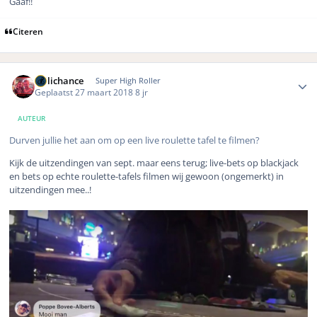
Gaaf!!
Citeren
Author stats
Hillichance
Super High Roller
Geplaatst
27 maart 2018
8 jr
AUTEUR
Durven jullie het aan om op een live roulette tafel te filmen?
Kijk de uitzendingen van sept. maar eens terug; live-bets op blackjack
en bets op echte roulette-tafels filmen wij gewoon (ongemerkt) in
uitzendingen mee..!