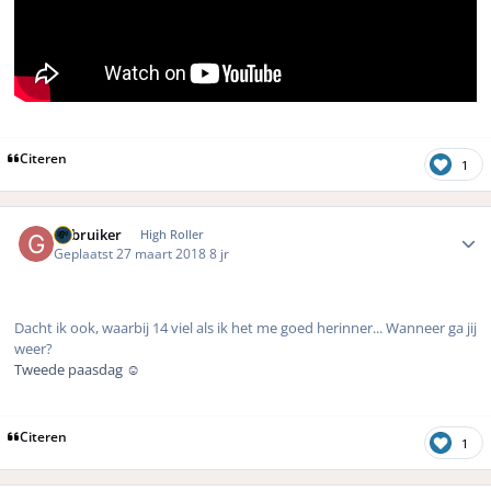
Citeren
1
Author stats
Gebruiker
High Roller
Geplaatst
27 maart 2018
8 jr
Dacht ik ook, waarbij 14 viel als ik het me goed herinner... Wanneer ga jij
weer?
Tweede paasdag ☺️
Citeren
1