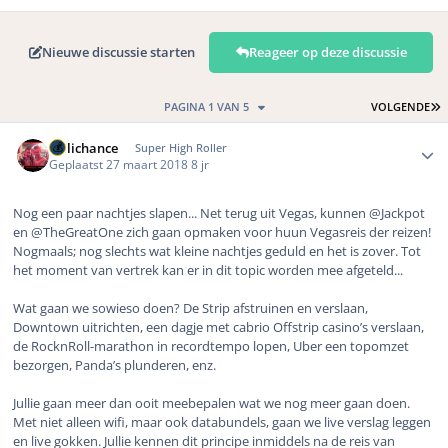
Nieuwe discussie starten
Reageer op deze discussie
L
PAGINA 1 VAN 5
VOLGENDE
Author stats
Hillichance
Super High Roller
Geplaatst
27 maart 2018
8 jr
Nog een paar nachtjes slapen... Net terug uit Vegas, kunnen @Jackpot
en @TheGreatOne zich gaan opmaken voor huun Vegasreis der reizen!
Nogmaals; nog slechts wat kleine nachtjes geduld en het is zover. Tot
het moment van vertrek kan er in dit topic worden mee afgeteld...
Wat gaan we sowieso doen? De Strip afstruinen en verslaan,
Downtown uitrichten, een dagje met cabrio Offstrip casino’s verslaan,
de RocknRoll-marathon in recordtempo lopen, Uber een topomzet
bezorgen, Panda’s plunderen, enz.
Jullie gaan meer dan ooit meebepalen wat we nog meer gaan doen.
Met niet alleen wifi, maar ook databundels, gaan we live verslag leggen
en live gokken. Jullie kennen dit principe inmiddels na de reis van