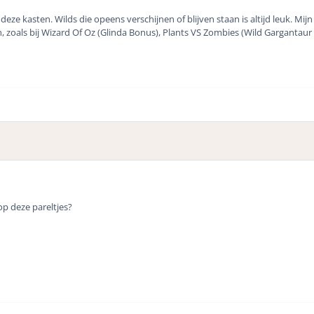
eze kasten. Wilds die opeens verschijnen of blijven staan is altijd leuk. M
, zoals bij Wizard Of Oz (Glinda Bonus), Plants VS Zombies (Wild Gargantau
p deze pareltjes?