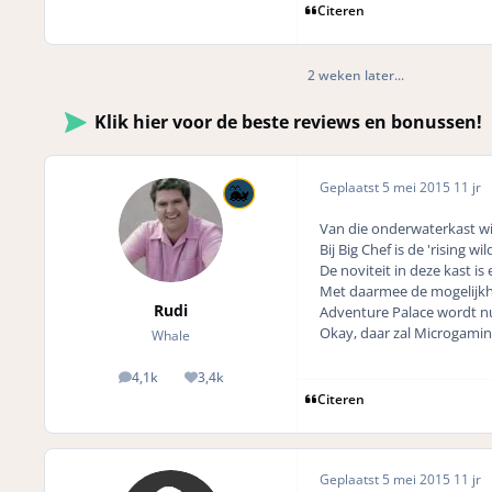
Citeren
2 weken later...
Klik hier voor de beste reviews en bonussen!
Geplaatst
5 mei 2015
11 jr
Van die onderwaterkast wil
Bij Big Chef is de 'rising w
De noviteit in deze kast is
Met daarmee de mogelijkhei
Rudi
Adventure Palace wordt nu
Okay, daar zal Microgamin
Whale
4,1k
3,4k
posts
Reputation
Citeren
Geplaatst
5 mei 2015
11 jr