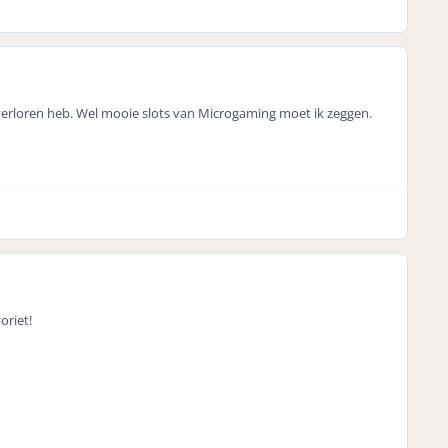
 verloren heb. Wel mooie slots van Microgaming moet ik zeggen.
oriet!