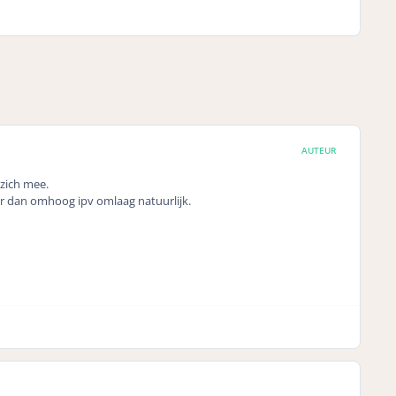
AUTEUR
 zich mee.
 maar dan omhoog ipv omlaag natuurlijk.