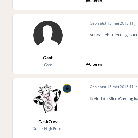
Citeren
Geplaatst
15 mei 2015
11 jr
Ariana heb ik reeds gespe
Gast
Citeren
Gast
Geplaatst
15 mei 2015
11 jr
Ik vind de MicroGaming ka
CashCow
Super High Roller