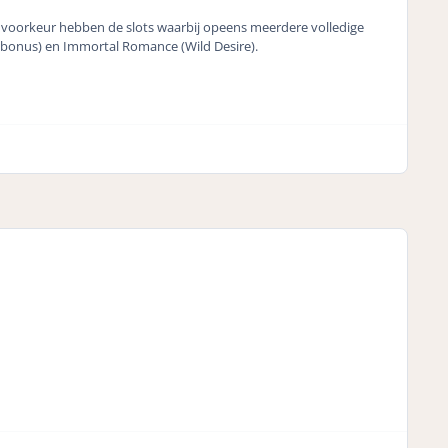
ijn voorkeur hebben de slots waarbij opeens meerdere volledige
r bonus) en Immortal Romance (Wild Desire).