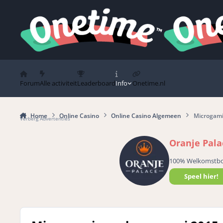
Spring naar bijdragen
Forum
Alle activiteit
Leaderboard
Info
Onetime.nl
Home
Online Casino
Online Casino Algemeen
Microgami
Verberg Advertenties
Oranje Pala
100% Welkomstb
Speel hier!