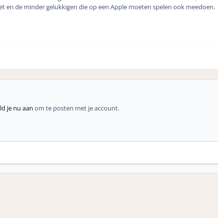
blet en de minder gelukkigen die op een Apple moeten spelen ook meedoen.
d je nu aan
om te posten met je account.