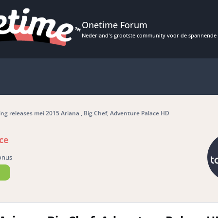
Onetime Forum
Nederland's grootste community voor de spannende 
ng releases mei 2015 Ariana , Big Chef, Adventure Palace HD
ce
onus