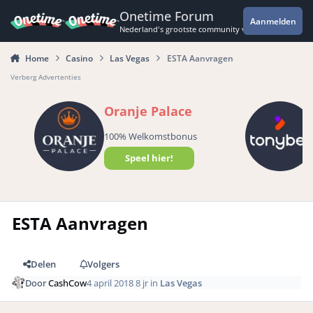
Spring naar bijdragen
Onetime Forum
Aanmelden
Nederland's grootste community voor de spannende 
Home
Casino
Las Vegas
ESTA Aanvragen
Verberg Advertenties
Oranje Palace
100% Welkomstbonus
Speel hier!
ESTA Aanvragen
Delen
Volgers
Door
CashCow
4 april 2018
8 jr
in
Las Vegas