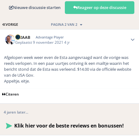
Nieuwe discussie starten
Reageer op deze discussie
EERSTE PAGINA
VORIGE
PAGINA 2 VAN 2
Author stats
PE2AAB
Advantage Player
Geplaatst
9 november 2021
4 jr
Afgelopen week weer even de Esta aangevraagd want de vorige was
reeds verlopen. In een paar uurtjes ontving ik een mailtje waarin het
bericht stond dat de Esta was verleend. $14.00 via de officiële website
van de USA Gov.
Appeltje, eitje.
Citeren
4 jaren later...
Klik hier voor de beste reviews en bonussen!
Author stats