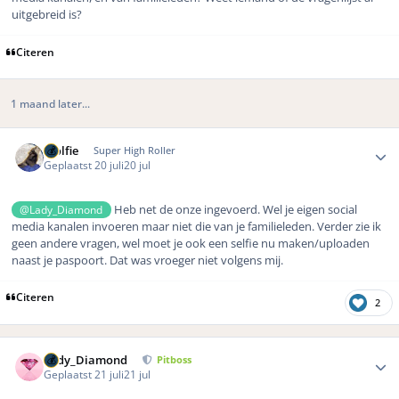
uitgebreid is?
Citeren
1 maand later...
Author stats
Wolfie
Super High Roller
Geplaatst
20 juli
20 jul
Heb net de onze ingevoerd. Wel je eigen social
@Lady_Diamond
media kanalen invoeren maar niet die van je familieleden. Verder zie ik
geen andere vragen, wel moet je ook een selfie nu maken/uploaden
naast je paspoort. Dat was vroeger niet volgens mij.
Citeren
2
Author stats
Lady_Diamond
Pitboss
Geplaatst
21 juli
21 jul