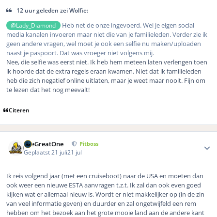
12 uur geleden zei Wolfie:
Heb net de onze ingevoerd. Wel je eigen social
@Lady_Diamond
media kanalen invoeren maar niet die van je familieleden. Verder zie ik
geen andere vragen, wel moet je ook een selfie nu maken/uploaden
naast je paspoort. Dat was vroeger niet volgens mij.
Nee, die selfie was eerst niet. Ik heb hem meteen laten verlengen toen
ik hoorde dat de extra regels eraan kwamen. Niet dat ik familieleden
heb die zich negatief online uitlaten, maar je weet maar nooit. Fijn om
te lezen dat het nog meevalt!
Citeren
Author stats
TheGreatOne
Pitboss
Geplaatst
21 juli
21 jul
Ik reis volgend jaar (met een cruiseboot) naar de USA en moeten dan
ook weer een nieuwe ESTA aanvragen t.z.t. Ik zal dan ook even goed
kijken wat er allemaal nieuw is. Wordt er niet makkelijker op (in de zin
van veel informatie geven) en duurder en zal ongetwijfeld een rem
hebben om het bezoek aan het grote mooie land aan de andere kant