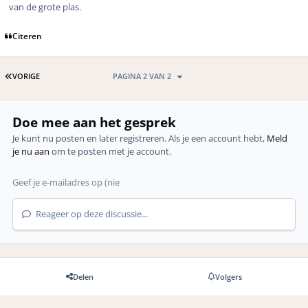
van de grote plas.
Citeren
EERSTE PAGINA
VORIGE
PAGINA 2 VAN 2
Doe mee aan het gesprek
Je kunt nu posten en later registreren. Als je een account hebt,
Meld
je nu aan
om te posten met je account.
Reageer op deze discussie...
Delen
Volgers