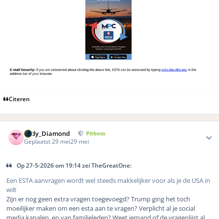
Citeren
Author stats
Lady_Diamond
Pitboss
Geplaatst
29 mei
29 mei
Op 27-5-2026 om 19:14 zei TheGreatOne:
Een ESTA aanvragen wordt wel steeds makkelijker voor als je de USA in
wilt
Zijn er nog geen extra vragen toegevoegd? Trump ging het toch
moeilijker maken om een esta aan te vragen? Verplicht al je social
media kanalen, en van familieleden? Weet iemand of de vragenlijst al