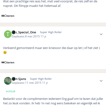
Wat een prachtige reis was het, met veel voorpret, de reis zelf en de
napret. Dit filmpje maakt het helemaal af.
Citeren
Author stats
The_Special_One
Super High Roller
Geplaatst
8 mei 2015
11 jr
Verkeerd gemonteerd maar een kniesoor die daar op let ( of het ziet )
😉
Citeren
Author stats
Bon Sjans
Super High Roller
Geplaatst
11 mei 2015
11 jr
AUTEUR
Bedankt voor de complimenten iedereen! Erg gaaf om te lezen dat jullie
het zo leuk vonden. Ik heb 'm net nog eens bekeken en eigenlijk wil ik