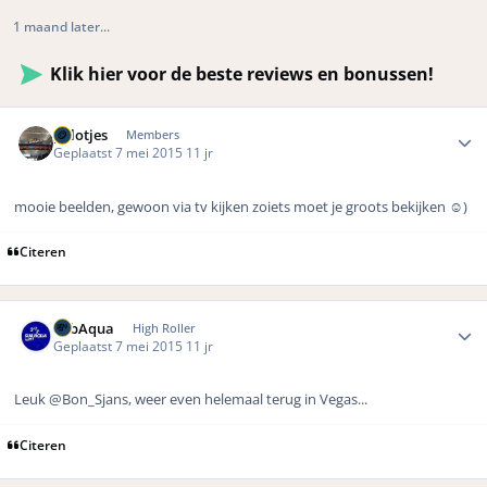
1 maand later...
Klik hier voor de beste reviews en bonussen!
Author stats
polotjes
Members
Geplaatst
7 mei 2015
11 jr
mooie beelden, gewoon via tv kijken zoiets moet je groots bekijken ☺️)
Citeren
Author stats
SubAqua
High Roller
Geplaatst
7 mei 2015
11 jr
Leuk @Bon_Sjans, weer even helemaal terug in Vegas...
Citeren