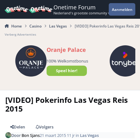
Spring naar bijdragen
Onetime Forum
Aanmelden
Nederland's grootste community voor de spannende 
Home
Casino
Las Vegas
[VIDEO] Pokerinfo Las Vegas Reis 20
Verberg Advertenties
Oranje Palace
100% Welkomstbonus
Speel hier!
[VIDEO] Pokerinfo Las Vegas Reis
2015
Delen
Volgers
Door
Bon Sjans
21 maart 2015
11 jr
in
Las Vegas