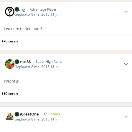
Author stats
pjong
Advantage Player
Geplaatst
8 mei 2015
11 jr
Leuk om te zien hoor!
Citeren
Author stats
Remco86
Super High Roller
Geplaatst
8 mei 2015
11 jr
Prachtig!
Citeren
Author stats
TheGreatOne
Pitboss
Geplaatst
8 mei 2015
11 jr