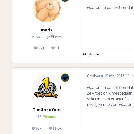
waarom in paniek? omdat 
maris
Advantage Player
358
10
posts
Reputation
Citeren
Geplaatst
19 mei 2015
11 jr
waarom in paniek? omdat 
Ze vroeg of ik meegedaan h
schermen en vroeg of ze mi
de algemene voorwaarde
TheGreatOne
Pitboss
16k
11,6k
posts
Reputation