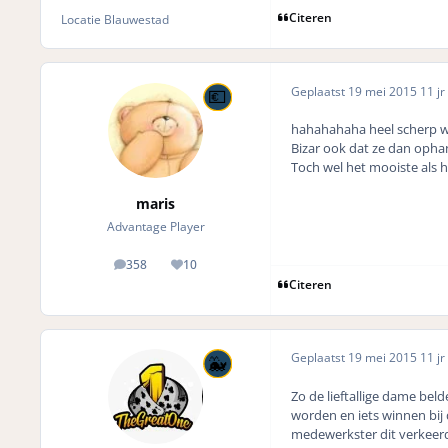
Citeren
Locatie
Blauwestad
Geplaatst
19 mei 2015
11 jr
hahahahaha heel scherp w
Bizar ook dat ze dan ophang
Toch wel het mooiste als h
maris
Advantage Player
358
10
posts
Reputation
Citeren
Geplaatst
19 mei 2015
11 jr
Zo de lieftallige dame bel
worden en iets winnen bij d
medewerkster dit verkeerd h