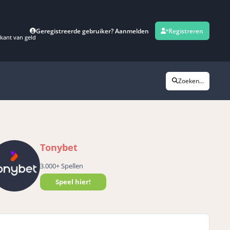
Geregistreerde gebruiker? Aanmelden
Registreren
kant van geld
Zoeken...
Tonybet
3.000+ Spellen
Speel hier!