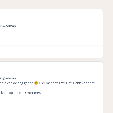
ank @edman
ank @edman
rondje van de dag gehad
Hier met dat gratis lot! Dank voor het
😊
 kans op die ene OneTimer.