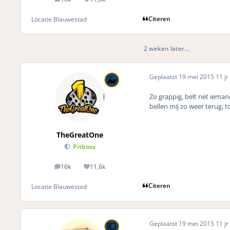
posts
Reputation
Citeren
Locatie
Blauwestad
2 weken later...
Geplaatst
19 mei 2015
11 jr
Zo grappig, belt net ieman
bellen mij zo weer terug, t
TheGreatOne
Pitboss
16k
11,6k
posts
Reputation
Citeren
Locatie
Blauwestad
Geplaatst
19 mei 2015
11 jr