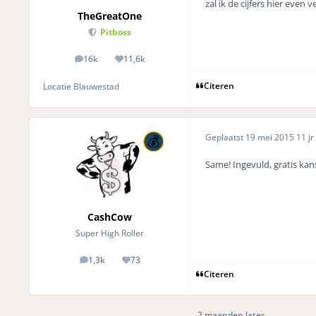
zal ik de cijfers hier eve
TheGreatOne
Pitboss
16k
11,6k
posts
Reputation
Citeren
Locatie
Blauwestad
Geplaatst
19 mei 2015
11 jr
Same! Ingevuld, gratis kans
CashCow
Super High Roller
1,3k
73
posts
Reputation
Citeren
2 maanden later...