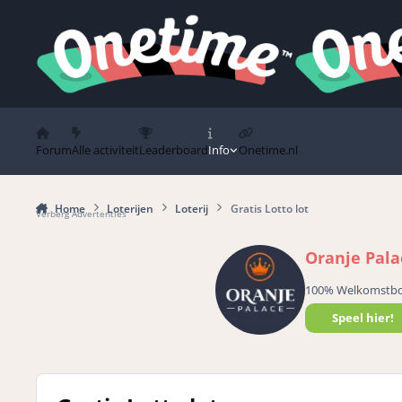
Spring naar bijdragen
Forum
Alle activiteit
Leaderboard
Info
Onetime.nl
Home
Loterijen
Loterij
Gratis Lotto lot
Verberg Advertenties
Oranje Pala
100% Welkomstb
Speel hier!