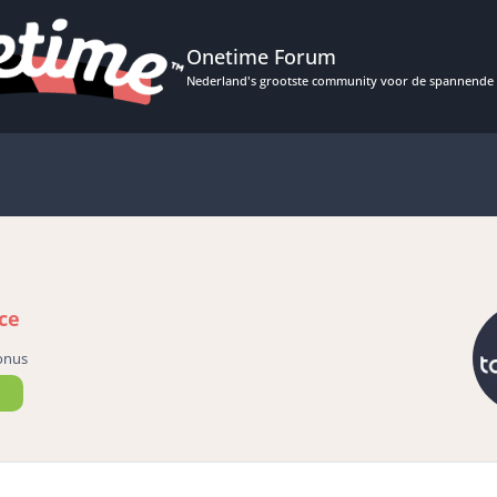
Onetime Forum
Nederland's grootste community voor de spannende 
ce
onus