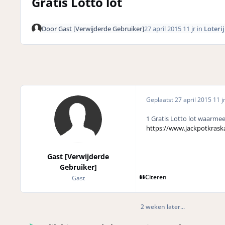
Gratis Lotto lot
Door
Gast [Verwijderde Gebruiker]
27 april 2015
11 jr
in
Loterij
Geplaatst
27 april 2015
11 j
1 Gratis Lotto lot waarme
https://www.jackpotkraska
Gast [Verwijderde
Gebruiker]
Citeren
Gast
2 weken later...