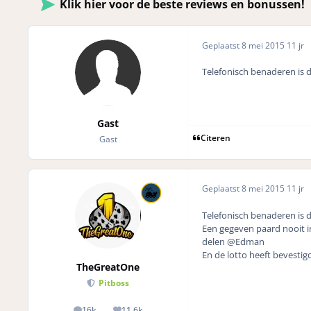
Klik hier voor de beste reviews en bonussen!
Geplaatst
8 mei 2015
11 jr
Telefonisch benaderen is
Gast
Citeren
Gast
Geplaatst
8 mei 2015
11 jr
Telefonisch benaderen is
Een gegeven paard nooit in
delen @Edman
En de lotto heeft bevestig
TheGreatOne
Pitboss
16k
11,6k