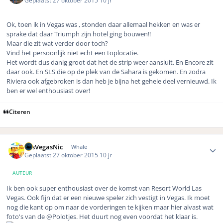
Ok, toen ik in Vegas was , stonden daar allemaal hekken en was er
sprake dat daar Triumph zijn hotel ging bouwen!!
Maar die zit wat verder door toch?
Vind het persoonlijk niet echt een toplocatie.
Het wordt dus danig groot dat het de strip weer aansluit. En Encore zit
daar ook. En SLS die op de plek van de Sahara is gekomen. En zodra
Riviera ook afgebroken is dan heb je bijna het gehele deel vernieuwd. Ik
ben er wel enthousiast over!
Citeren
Author stats
LasVegasNic
Whale
Geplaatst
27 oktober 2015
10 jr
AUTEUR
Ik ben ook super enthousiast over de komst van Resort World Las
Vegas. Ook fijn dat er een nieuwe speler zich vestigt in Vegas. Ik moet
nog die kant op om naar de vorderingen te kijken maar hier alvast wat
foto's van de @Polotjes. Het duurt nog even voordat het klaar is.