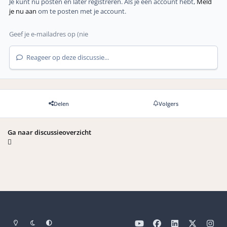
Je kunt nu posten en later registreren. Als je een account hebt,
Meld
je nu aan
om te posten met je account.
Reageer op deze discussie...
Delen
Volgers
Ga naar discussieoverzicht
Light Mode
Dark Mode
Systeemvoorkeuren
y
f
l
x
i