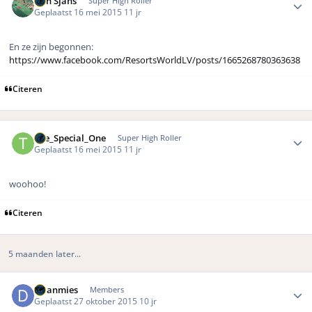
Bon Sjans
Super High Roller
Geplaatst
16 mei 2015
11 jr
En ze zijn begonnen:
https://www.facebook.com/ResortsWorldLV/posts/1665268780363638
Citeren
Author stats
The_Special_One
Super High Roller
Geplaatst
16 mei 2015
11 jr
woohoo!
Citeren
5 maanden later...
Author stats
Daanmies
Members
Geplaatst
27 oktober 2015
10 jr