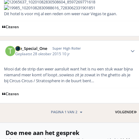
Dit hotel is voor mij al een reden om weer naar Vegas te gaan.
Citeren
Author stats
The_Special_One
Super High Roller
Geplaatst
28 oktober 2015
10 jr
Mooi dat de strip dan weer aansluit want het is nu een stuk waar bijna
niemand meer komt of loopt..sowieso zit je zowat in the ghetto als je
bij Circus Circus / Stratosphere in de buurt bent...
Citeren
L
PAGINA 1 VAN 2
VOLGENDE
Doe mee aan het gesprek