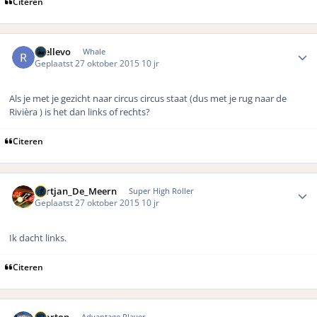
Citeren
Author stats
rhellevo
Whale
Geplaatst
27 oktober 2015
10 jr
Als je met je gezicht naar circus circus staat (dus met je rug naar de
Rivièra ) is het dan links of rechts?
Citeren
Author stats
Gertjan_De_Meern
Super High Roller
Geplaatst
27 oktober 2015
10 jr
Ik dacht links.
Citeren
Author stats
osarton
Advantage Player