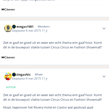
Citeren
Author stats
lovevegas1981
Members
Geplaatst
9 mei 2015
11 jr
Ziet er gaaf en goed uit en weer een echt thema erin gaaf hoor. Komt
dit in de bouwput/ vlakte tussen Circus Circus en Fashion Showmall?
Citeren
Author stats
LasVegasNic
Whale
Geplaatst
9 mei 2015
11 jr
AUTEUR
Ziet er gaaf en goed uit en weer een echt thema erin gaaf hoor. Komt
dit in de bouwput/ vlakte tussen Circus Circus en Fashion Showmall?
Klopt, tegenover het Riviera Hotel en Casino wat gesloopt gaat