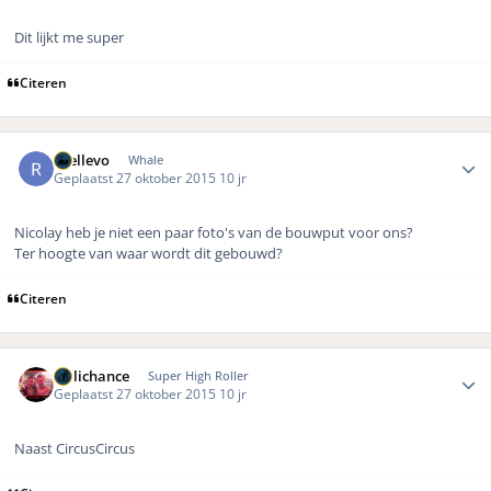
Dit lijkt me super
Citeren
Author stats
rhellevo
Whale
Geplaatst
27 oktober 2015
10 jr
Nicolay heb je niet een paar foto's van de bouwput voor ons?
Ter hoogte van waar wordt dit gebouwd?
Citeren
Author stats
Hillichance
Super High Roller
Geplaatst
27 oktober 2015
10 jr
Naast CircusCircus