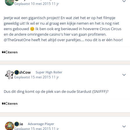
Geplaatst
10 mei 2015
11 jr
Jeetje wat een gigantisch project! En wat ziet het er op het filmpje
geweldig uit! Ik wil er nu al graag een kijkje nemen en het is nog niet
eens gebouwd
Ik ben ook erg benieuwd in hoeverre Circus Circus
😊
en de andere omringende casino's hier van gaan profiteren.
@TheGreatOne heeft het altijd over pareltjes.... nou dit is er één hoor!
Citeren
Author stats
CashCow
Super High Roller
Geplaatst
15 mei 2015
11 jr
Dus dit ding komt op de plek van de oude Stardust (SNIFFF)?
Citeren
Author stats
nikie
Advantage Player
Geplaatst
15 mei 2015
11 jr