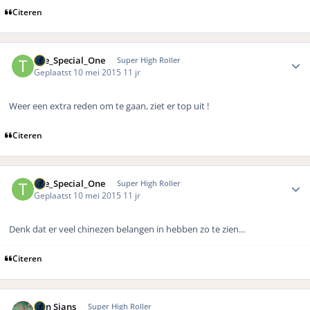
Citeren
Author stats
The_Special_One
Super High Roller
Geplaatst
10 mei 2015
11 jr
Weer een extra reden om te gaan, ziet er top uit !
Citeren
Author stats
The_Special_One
Super High Roller
Geplaatst
10 mei 2015
11 jr
Denk dat er veel chinezen belangen in hebben zo te zien...
Citeren
Author stats
Bon Sjans
Super High Roller