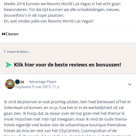
Medio 2018 kunnen we Resorts World Las Vegas in het echt gaan
bewonderen. Tot die tijd kunnen we alle ontwikkelingen, nieuws,
(bouw)foto's in dit topic plaatsen.
En, wat vinden jullie van Resorts World Las Vegas?
Citeren
1 maand later...
Klik hier voor de beste reviews en bonussen!
Author stats
nikie
Advantage Player
Geplaatst
9 mei 2015
11 jr
Ik vind de plannen er ook prachtig uitzien, ben heel benieuwd of het er
inderdaad zal komen, en zo ja, hoe het er in de werkelijkheid uit zal
gaan zien. Ik hoop dat ze zwaar over de top gaan met het thema! Ik
moet misschien met mijn tijd meegaan, maar ik vind de oude thema-
hotels eigenlijk veel leuker dan de urbanchique boutique themaloze
hotels als Aria (en rest van het CityCenter), Cosmopolitan of de