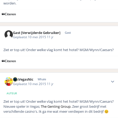
worden.
Citeren
Gast [Verwijderde Gebruiker]
Gast
Geplaatst
10 mei 2015
11 jr
Ziet er top uit! Onder welke vlag komt het hotel? MGM/Wynn/Caesars?
Citeren
Author stats
LasVegasNic
Whale
Geplaatst
10 mei 2015
11 jr
AUTEUR
Ziet er top uit! Onder welke vlag komt het hotel? MGM/Wynn/Caesars?
Nieuwe speler in Vegas;
The Genting Group.
Zeer groot bedrijf met
verschillende casino's. Ik ga me wat meer verdiepen in dit bedrijf
😊