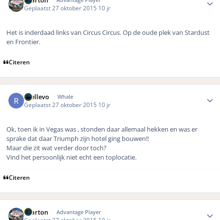
Geplaatst
27 oktober 2015
10 jr
Het is inderdaad links van Circus Circus. Op de oude plek van Stardust
en Frontier.
Citeren
Author stats
rhellevo
Whale
Geplaatst
27 oktober 2015
10 jr
Ok, toen ik in Vegas was , stonden daar allemaal hekken en was er
sprake dat daar Triumph zijn hotel ging bouwen!!
Maar die zit wat verder door toch?
Vind het persoonlijk niet echt een toplocatie.
Citeren
Author stats
osarton
Advantage Player
Geplaatst
27 oktober 2015
10 jr