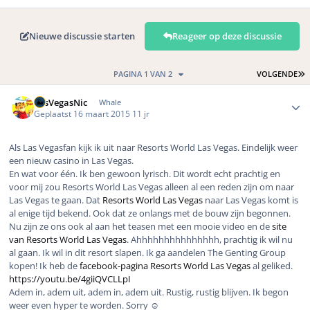
Nieuwe discussie starten
Reageer op deze discussie
L
PAGINA 1 VAN 2
VOLGENDE
Author stats
LasVegasNic
Whale
Geplaatst
16 maart 2015
11 jr
Als Las Vegasfan kijk ik uit naar Resorts World Las Vegas. Eindelijk weer
een nieuw casino in Las Vegas.
En wat voor één. Ik ben gewoon lyrisch. Dit wordt echt prachtig en
voor mij zou Resorts World Las Vegas alleen al een reden zijn om naar
Las Vegas te gaan. Dat
Resorts World Las Vegas
naar Las Vegas komt is
al enige tijd bekend. Ook dat ze onlangs met de bouw zijn begonnen.
Nu zijn ze ons ook al aan het teasen met een mooie video en de
site
van Resorts World Las Vegas
. Ahhhhhhhhhhhhhhh, prachtig ik wil nu
al gaan. Ik wil in dit resort slapen. Ik ga aandelen The Genting Group
kopen! Ik heb de
facebook-pagina Resorts World Las Vegas
al geliked.
https://youtu.be/4giiQVCLLpI
Adem in, adem uit, adem in, adem uit. Rustig, rustig blijven. Ik begon
weer even hyper te worden. Sorry ☺️