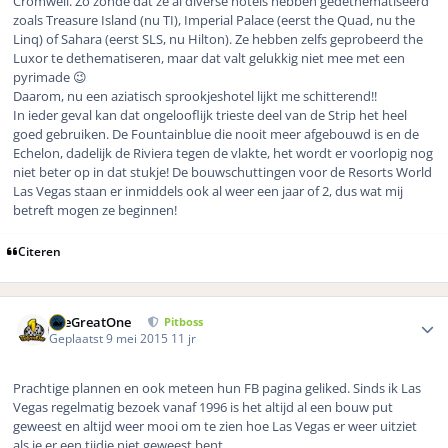
Cromwell. Zo zonde dat ze al diverse hotels hebben gedethematiseerd
zoals Treasure Island (nu TI), Imperial Palace (eerst the Quad, nu the
Linq) of Sahara (eerst SLS, nu Hilton). Ze hebben zelfs geprobeerd the
Luxor te dethematiseren, maar dat valt gelukkig niet mee met een
pyrimade 😉
Daarom, nu een aziatisch sprookjeshotel lijkt me schitterend!!
In ieder geval kan dat ongelooflijk trieste deel van de Strip het heel
goed gebruiken. De Fountainblue die nooit meer afgebouwd is en de
Echelon, dadelijk de Riviera tegen de vlakte, het wordt er voorlopig nog
niet beter op in dat stukje! De bouwschuttingen voor de Resorts World
Las Vegas staan er inmiddels ook al weer een jaar of 2, dus wat mij
betreft mogen ze beginnen!
Citeren
Author stats
TheGreatOne
Pitboss
Geplaatst
9 mei 2015
11 jr
Prachtige plannen en ook meteen hun FB pagina geliked. Sinds ik Las
Vegas regelmatig bezoek vanaf 1996 is het altijd al een bouw put
geweest en altijd weer mooi om te zien hoe Las Vegas er weer uitziet
als je er een tijdje niet geweest bent.