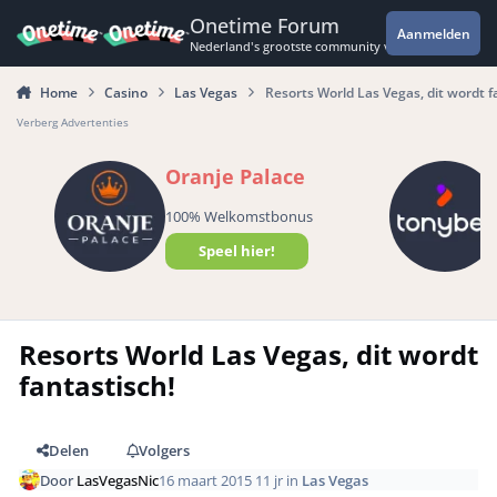
Spring naar bijdragen
Onetime Forum
Aanmelden
Nederland's grootste community voor de spannende 
Home
Casino
Las Vegas
Resorts World Las Vegas, dit wordt f
Verberg Advertenties
Oranje Palace
100% Welkomstbonus
Speel hier!
Resorts World Las Vegas, dit wordt
fantastisch!
Delen
Volgers
Door
LasVegasNic
16 maart 2015
11 jr
in
Las Vegas