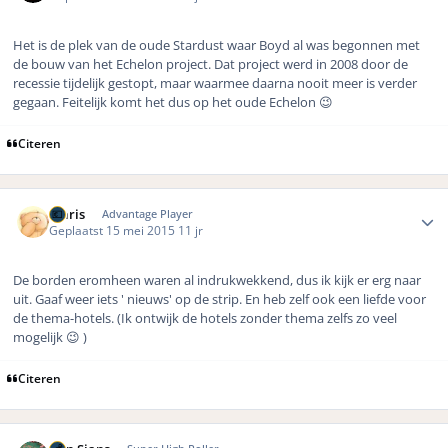
Het is de plek van de oude Stardust waar Boyd al was begonnen met
de bouw van het Echelon project. Dat project werd in 2008 door de
recessie tijdelijk gestopt, maar waarmee daarna nooit meer is verder
gegaan. Feitelijk komt het dus op het oude Echelon 😉
Citeren
Author stats
maris
Advantage Player
Geplaatst
15 mei 2015
11 jr
De borden eromheen waren al indrukwekkend, dus ik kijk er erg naar
uit. Gaaf weer iets ' nieuws' op de strip. En heb zelf ook een liefde voor
de thema-hotels. (Ik ontwijk de hotels zonder thema zelfs zo veel
mogelijk 😉 )
Citeren
Author stats