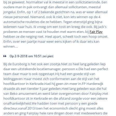
bij ze geweest. Normaliter val ik meestal in een sollicitatieronde. Een
oudere man in pak ontvangt dan allemaal sollicitanten, meestal
jongelui. Enfin, op 1 of 2 bekende gezichten na, was er weer allemaal
nieuw personeel. Niemand, ook ik niet, kon iets winnen op de 4
automatische roulettes die ze hebben. Tegen etenstijd ging bijna
iedereen naar huis. Ik vroeg om een tosti en kreeg die ook. Bij Jack's
proberen ze mensen vast te houden met warm eten, bij
Fair Play
hebben ze die neiging niet. Heel apart, scheelt toch een hoop omzet.
Enfin, over een jaartje maar weer eens kijken of ik daar iets kan
winnen....
Op 2-9-2018 om 10:51 zei piet:
Bij de Euroborg is het ook een zooitje.Niet zo heel lang geleden liep
daar een uitstekende locatiemanager, persoon x.Die had een perfect
team daar maar is ook opgestapt.Hij had een goede stijl van
leidinggeven maar moest zich conformeren aan de stijl van het
hoofdkantoor in Kerkrade.Had hij geen zin meer in.FP Harderwijk
draaide als een tierelier 5 jaar geleden.Heel lang geleden was die hal
van Beko amusement,en werd later overgenomen door Fairplay.Het
hoofdkantoor zit in Kerkrade en die afstand zorgde voor een zekere
onafhankelijkheid.We hadden toen met persoon y een goede
directeur,vanaf 2013 toen het economisch slecht ging moest alles
anders en ging Fairplay hele rare dingen doen met medewerkers die