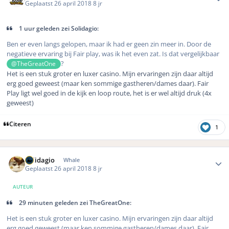
Geplaatst
26 april 2018
8 jr
1 uur geleden zei Solidagio:
Ben er even langs gelopen, maar ik had er geen zin meer in. Door de
negatieve ervaring bij Fair play, was ik het even zat. Is dat vergelijkbaar
?
@TheGreatOne
Het is een stuk groter en luxer casino. Mijn ervaringen zijn daar altijd
erg goed geweest (maar ken sommige gastheren/dames daar). Fair
Play ligt wel goed in de kijk en loop route, het is er wel altijd druk (4x
geweest)
Citeren
1
Author stats
Solidagio
Whale
Geplaatst
26 april 2018
8 jr
AUTEUR
29 minuten geleden zei TheGreatOne:
Het is een stuk groter en luxer casino. Mijn ervaringen zijn daar altijd
erg goed geweest (maar ken sommige gastheren/dames daar). Fair