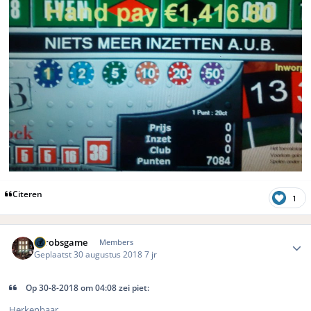
Citeren
1
Author stats
eurobsgame
Members
Geplaatst
30 augustus 2018
7 jr
Op 30-8-2018 om 04:08 zei piet:
Herkenbaar.