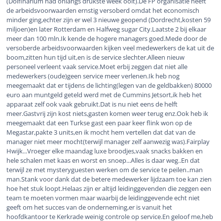
(Dolfinarium had onlangs drukste week ooit).De FP organisatie heeft
de arbeidsvoorwaarden ernstig versoberd omdat het economisch
minder ging,echter zijn er wel 3 nieuwe geopend (Dordrecht,kosten 59
miljoen)en later Rotterdam en Halfweg sugar City.Laatste 2 bij elkaar
meer dan 100 mln.Ik kende de hogere managers goed.Mede door de
versoberde arbeidsvoorwaarden kijken veel medewerkers de kat uit de
boom,zitten hun tijd uit,en is de service slechter.Alleen nieuw
personeel verleent vaak service.Moet erbij zeggen dat niet alle
medewerkers (oude)geen service meer verlenen.Ik heb nog
meegemaakt dat er tijdens de lichting(legen van de geldbakken) 80000
euro aan muntgeld geteld werd met de Cummins Jetsort,ik heb het
apparaat zelf ook vaak gebruikt.Dat is nu niet eens de helft
meer.Gastvrij zijn kost niets,gasten komen weer terug enz.Ook heb ik
meegemaakt dat een Turkse gast een paar keer flink won op de
Megastar,pakte 3 units,en ik mocht hem vertellen dat dat van de
manager niet meer mocht(terwijl manager zelf aanwezig was).Fairplay
Hwijk...Vroeger elke maandag luxe broodjes,vaak snacks bakken en
hele schalen met kaas en worst en snoep...Alles is daar weg..En dat
terwijl ze met mysteryguesten werken om de service te peilen..man
man.Stank voor dank dat de betere medewerker lijdzaam toe kan zien
hoe het stuk loopt.Helaas zijn er altijd leidinggevenden die zeggen een
team te moeten vormen maar waarbij de leidinggevende echt niet
geeft om het succes van de onderneming,er is vanuit het
hoofdkantoor te Kerkrade weinig controle op service.En geloof me,heb