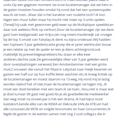
units.Op een gegeven moment zei onze locatiemanager dat we hem in
de gaten moesten houden omdat hij vond dat het een systeemspeler
was.Ik zei toen...Maar dat is het karakter van roulette toch?.Ik kon
tegen een muur lullen maar hij mocht niet meer op 3 units spelen.
(Terwijl hij vaak met gewonnen geld weer op de Multiplayer speelde),en
daar ook weleens flink op verloor).Door de locatiemanager zijn we deze
gast toen kwijtgeraakt aan Krijco.(en nog meer).Harderwijk zat vroeger
bij de top 5 omzet van Fairplay,Ik denk nu bijna onderaan.Wij hadden
een topteam 5 jaar geleden(vaste groep die er jaren werkte,dan bouw
je een relatie op met de speler en ken je diens achtergrond,ook
makkelijk bij preventiegesprekken).Nu staan er elke keer
anderen,slechte zaak.De gemoedelijke sfeer van 5 jaar geleden werd
door overplaatsingen verwoest.Een Amsterdammer met een grote
muil,2 vrouwen die vanuit het filiaal in Lelystad naar Hwijk kwamen en
gasten een half uur op hun koffie lieten wachten etc.Ik kreeg kritiek op
de locatiemanager en moest daarom na 13 weg..Hij vond mij te lastig
worden.Geloof het of niet,maar de locatiemanager zei tegen mij...Ik
moet een doel bereiken met een team.Ik zei toen...Nou,Het is maar wat
je doel is,maar dit gaat niet goed.Als je als goedwillende medewerker
dan weg moet na zoveel jaar is het een drama..Ik had bijna nooit
kastekort,kende alles van de KEMA en Dekra,de VAN,de ATEI,en had
alle cursussen,de WOK en volgde Novomatic en haar concurrenten.Ik
legde de gasten in de watten samen met nog 2 oud collega,s die in