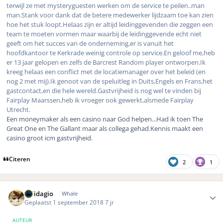
terwijl ze met mysteryguesten werken om de service te peilen..man
man.Stank voor dank dat de betere medewerker lijdzaam toe kan zien
hoe het stuk loopt.Helaas zijn er altijd leidinggevenden die zeggen een
team te moeten vormen maar waarbij de leidinggevende echt niet
geeft om het succes van de onderneming,er is vanuit het
hoofdkantoor te Kerkrade weinig controle op service.En geloof me,heb
er 13 jaar gelopen en zelfs de Barcrest Random player ontworpen.Ik
kreeg helaas een conflict met de locatiemanager over het beleid (en
nog 2 met mij).Ik genoot van de speluitleg in Duits,Engels en Frans,het
gastcontact,en die hele wereld.Gastvrijheid is nog wel te vinden bij
Fairplay Maarssen,heb ik vroeger ook gewerkt,alsmede Fairplay
Utrecht.
Een moneymaker als een casino naar God helpen...Had ik toen The
Great One en The Gallant maar als collega gehad.Kennis maakt een
casino groot icm gastvrijheid.
Citeren
2
1
Author stats
Solidagio
Whale
Geplaatst
1 september 2018
7 jr
AUTEUR