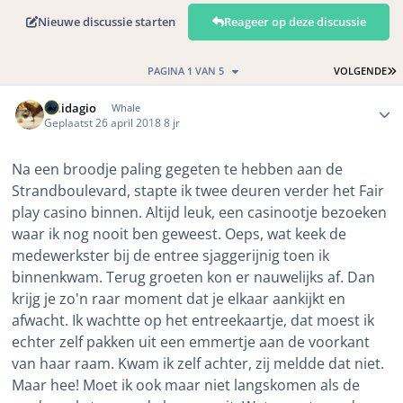
Nieuwe discussie starten
Reageer op deze discussie
L
PAGINA 1 VAN 5
VOLGENDE
Author stats
Solidagio
Whale
Geplaatst
26 april 2018
8 jr
Na een broodje paling gegeten te hebben aan de
Strandboulevard, stapte ik twee deuren verder het Fair
play casino binnen. Altijd leuk, een casinootje bezoeken
waar ik nog nooit ben geweest. Oeps, wat keek de
medewerkster bij de entree sjaggerijnig toen ik
binnenkwam. Terug groeten kon er nauwelijks af. Dan
krijg je zo'n raar moment dat je elkaar aankijkt en
afwacht. Ik wachtte op het entreekaartje, dat moest ik
echter zelf pakken uit een emmertje aan de voorkant
van haar raam. Kwam ik zelf achter, zij meldde dat niet.
Maar hee! Moet ik ook maar niet langskomen als de