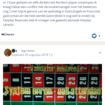
er 13 jaar gelopen en zelfs de Barcrest Random player ontworpen.Ik
kreeg helaas een conflict met de locatiemanager over het beleid (en
nog 2 met mij).Ik genoot van de speluitleg in Duits,Engels en Frans,het
gastcontact,en die hele wereld.Gastvrijheid is nog wel te vinden bij
Fairplay Maarssen,heb ik vroeger ook gewerkt,alsmede Fairplay
Utrecht.
Citeren
4
Author stats
piet
High Roller
Geplaatst
30 augustus 2018
7 jr