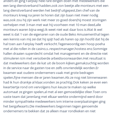
anders en ging Fairplay hele rare dingen doen met medewerkers die
een lang dienstverband hadden,ook zon beetje alle monteurs met een
lang dienstverband werden het bedrijf uitgepest,Een chef van de
monteurs kreeg na jaren te horen dat zijn baan niet meer nodig
was,ook zou hij zijn werk niet meer zo goed doen(hij moest storingen
verhelpen met 3 man met wat hij voorheen met 10 man deed,alle
monteurs waren bijna weg).Ik weet niet wat daar loos is.Wat ik wel
weet is dat 1 van de eigenaren van de oude Beko Amusementhal tegen
een kennis van mij zei dat hij spijt had als haren op zijn hoofd dat hij de
hal toen aan Fairplay heeft verkocht.Tegenwoordig een hoop poeha
met al die rollen in de casino,s..respectmanager,hostess enz.Sommige
hallen draaien superslecht omdat het management en de directie niet
stimuleren icm met versoberde arbeidsvoorwaarden.Het resultaat is
dat medewerkers dan de kat uit de boom kijken,gemakzuchtig worden
in de service naar de gasten toe en zelfs onvriendelijk worden.Er
kwamen wat oudere ondernemers vaak met grote bedragen
spelen,fijne mensen die er jaren kwamen.Als ze nog niet binnenwaren
had ik hun drankje al klaar,vonden ze prachtig.Ook keken ze even een
kwartiertje rond om vervolgens hun keuze te maken op welke
automaat ze gingen spelen,al met al een gemoedelijke sfeer.Toen ons
vaste team dat jarenlang met elkaar werkte ondermijnd werd door
minder sympathieke medewerkers ivm interne overplaatsingen ging
het bergafwaarts.Die medewerkers begonnen tegen genoemde
ondernemers te bekken dat ze alleen maar rondkeken en niet