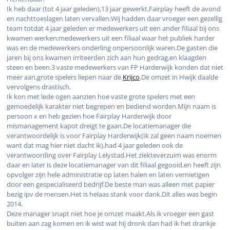
Ik heb daar (tot 4 jaar geleden),13 jaar gewerkt.Fairplay heeft de avond
en nachttoeslagen laten vervallen.Wij hadden daar vroeger een gezellig
team totdat 4 jaar geleden er medewerkers uit een ander filiaal bij ons
kwamen werken;medewerkers uit een filiaal waar het publiek harder
was en de medewerkers onderling onpersoonlijk waren.De gasten die
jaren bij ons kwamen irriteerden zich aan hun gedrag,en klaagden
steen en been.3 vaste medewerkers van FP Harderwijk konden dat niet
meer aan,grote spelers liepen naar de
Krijco
.De omzet in Hwijk daalde
vervolgens drastisch.
Ik kon met lede ogen aanzien hoe vaste grote spelers met een
gemoedelijk karakter niet begrepen en bediend worden.Mijn naam is
persoon x en heb gezien hoe Fairplay Harderwijk door
mismanagement kapot dreigt te gaan.De locatiemanager die
verantwoordelijk is voor Fairplay Harderwijk(Ik zal geen naam noemen
want dat mag hier niet dacht ik),had 4 jaar geleden ook de
verantwoording over Fairplay Lelystad.Het ziekteverzuim was enorm
daar en later is deze locatiemanager van dit filiaal gegooid,en heeft zijn
opvolger zijn hele administratie op laten halen en laten vernietigen
door een gespecialiseerd bedrijf.De beste man was alleen met papier
bezig ipv de mensen.Het is helaas stank voor dank.Dit alles was begin
2014.
Deze manager snapt niet hoe je omzet maakt.Als ik vroeger een gast
buiten aan zag komen en ik wist wat hij dronk dan had ik het drankje