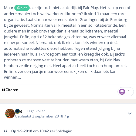
Maar
, ze zijn toch niet achterlijk bij Fair Play. Het zal op een of
@piet
andere manier toch wel werken/uitkunnen? Ik vind 't maar een rare
organisatie. Laatst maar weer eens hier in Groningen bij de Euroborg
bij ze geweest. Normaliter val ik meestal in een sollicitatieronde. Een
oudere man in pak ontvangt dan allemaal sollicitanten, meestal
jongelui. Enfin, op 1 of 2 bekende gezichten na, was er weer allemaal
nieuw personeel. Niemand, ook ik niet, kon iets winnen op de 4
automatische roulettes die ze hebben. Tegen etenstijd ging bijna
iedereen naar huis. Ik vroeg om een tosti en kreeg die ook. Bij Jack's
proberen ze mensen vast te houden met warm eten, bij Fair Play
hebben ze die neiging niet. Heel apart, scheelt toch een hoop omzet.
Enfin, over een jaartje maar weer eens kijken of ik daar iets kan
winnen....
Citeren
1
Author stats
piet
High Roller
Geplaatst
2 september 2018
7 jr
Op 1-9-2018 om 10:42 zei Solidagio: