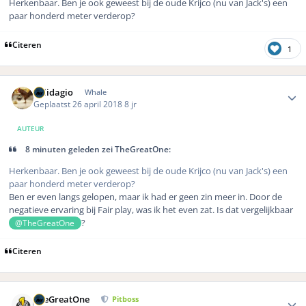
Herkenbaar. Ben je ook geweest bij de oude Krijco (nu van Jack's) een
paar honderd meter verderop?
Citeren
1
Author stats
Solidagio
Whale
Geplaatst
26 april 2018
8 jr
AUTEUR
8 minuten geleden zei TheGreatOne:
Herkenbaar. Ben je ook geweest bij de oude Krijco (nu van Jack's) een
paar honderd meter verderop?
Ben er even langs gelopen, maar ik had er geen zin meer in. Door de
negatieve ervaring bij Fair play, was ik het even zat. Is dat vergelijkbaar
?
@TheGreatOne
Citeren
Author stats
TheGreatOne
Pitboss