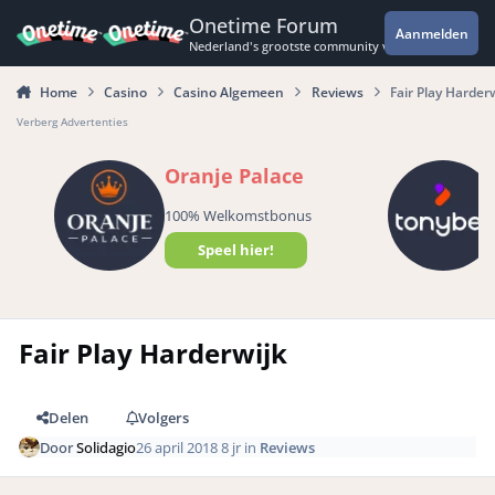
Spring naar bijdragen
Onetime Forum
Aanmelden
Nederland's grootste community voor de spannende 
Home
Casino
Casino Algemeen
Reviews
Fair Play Harder
Verberg Advertenties
Oranje Palace
100% Welkomstbonus
Speel hier!
Fair Play Harderwijk
Delen
Volgers
Door
Solidagio
26 april 2018
8 jr
in
Reviews