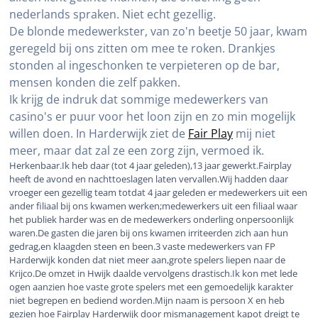
nederlands spraken. Niet echt gezellig.
De blonde medewerkster, van zo'n beetje 50 jaar, kwam
geregeld bij ons zitten om mee te roken. Drankjes
stonden al ingeschonken te verpieteren op de bar,
mensen konden die zelf pakken.
Ik krijg de indruk dat sommige medewerkers van
casino's er puur voor het loon zijn en zo min mogelijk
willen doen. In Harderwijk ziet de
Fair Play
mij niet
meer, maar dat zal ze een zorg zijn, vermoed ik.
Herkenbaar.Ik heb daar (tot 4 jaar geleden),13 jaar gewerkt.Fairplay
heeft de avond en nachttoeslagen laten vervallen.Wij hadden daar
vroeger een gezellig team totdat 4 jaar geleden er medewerkers uit een
ander filiaal bij ons kwamen werken;medewerkers uit een filiaal waar
het publiek harder was en de medewerkers onderling onpersoonlijk
waren.De gasten die jaren bij ons kwamen irriteerden zich aan hun
gedrag,en klaagden steen en been.3 vaste medewerkers van FP
Harderwijk konden dat niet meer aan,grote spelers liepen naar de
Krijco.De omzet in Hwijk daalde vervolgens drastisch.Ik kon met lede
ogen aanzien hoe vaste grote spelers met een gemoedelijk karakter
niet begrepen en bediend worden.Mijn naam is persoon X en heb
gezien hoe Fairplay Harderwijk door mismanagement kapot dreigt te