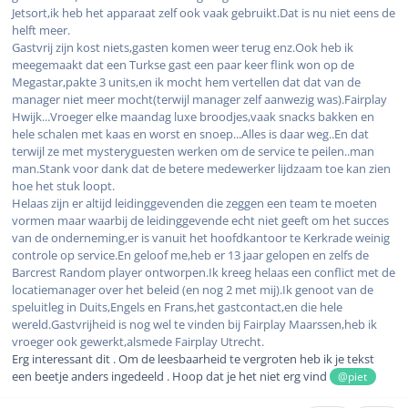
Jetsort,ik heb het apparaat zelf ook vaak gebruikt.Dat is nu niet eens de
helft meer.
Gastvrij zijn kost niets,gasten komen weer terug enz.Ook heb ik
meegemaakt dat een Turkse gast een paar keer flink won op de
Megastar,pakte 3 units,en ik mocht hem vertellen dat dat van de
manager niet meer mocht(terwijl manager zelf aanwezig was).Fairplay
Hwijk...Vroeger elke maandag luxe broodjes,vaak snacks bakken en
hele schalen met kaas en worst en snoep...Alles is daar weg..En dat
terwijl ze met mysteryguesten werken om de service te peilen..man
man.Stank voor dank dat de betere medewerker lijdzaam toe kan zien
hoe het stuk loopt.
Helaas zijn er altijd leidinggevenden die zeggen een team te moeten
vormen maar waarbij de leidinggevende echt niet geeft om het succes
van de onderneming,er is vanuit het hoofdkantoor te Kerkrade weinig
controle op service.En geloof me,heb er 13 jaar gelopen en zelfs de
Barcrest Random player ontworpen.Ik kreeg helaas een conflict met de
locatiemanager over het beleid (en nog 2 met mij).Ik genoot van de
speluitleg in Duits,Engels en Frans,het gastcontact,en die hele
wereld.Gastvrijheid is nog wel te vinden bij Fairplay Maarssen,heb ik
vroeger ook gewerkt,alsmede Fairplay Utrecht.
Erg interessant dit . Om de leesbaarheid te vergroten heb ik je tekst
een beetje anders ingedeeld . Hoop dat je het niet erg vind
@piet