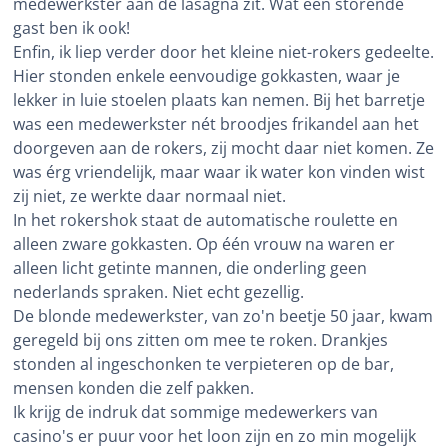
medewerkster aan de lasagna zit. Wat een storende
gast ben ik ook!
Enfin, ik liep verder door het kleine niet-rokers gedeelte.
Hier stonden enkele eenvoudige gokkasten, waar je
lekker in luie stoelen plaats kan nemen. Bij het barretje
was een medewerkster nét broodjes frikandel aan het
doorgeven aan de rokers, zij mocht daar niet komen. Ze
was érg vriendelijk, maar waar ik water kon vinden wist
zij niet, ze werkte daar normaal niet.
In het rokershok staat de automatische roulette en
alleen zware gokkasten. Op één vrouw na waren er
alleen licht getinte mannen, die onderling geen
nederlands spraken. Niet echt gezellig.
De blonde medewerkster, van zo'n beetje 50 jaar, kwam
geregeld bij ons zitten om mee te roken. Drankjes
stonden al ingeschonken te verpieteren op de bar,
mensen konden die zelf pakken.
Ik krijg de indruk dat sommige medewerkers van
casino's er puur voor het loon zijn en zo min mogelijk