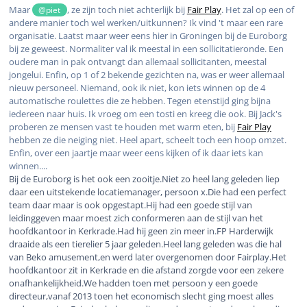
Maar
, ze zijn toch niet achterlijk bij
Fair Play
. Het zal op een of
@piet
andere manier toch wel werken/uitkunnen? Ik vind 't maar een rare
organisatie. Laatst maar weer eens hier in Groningen bij de Euroborg
bij ze geweest. Normaliter val ik meestal in een sollicitatieronde. Een
oudere man in pak ontvangt dan allemaal sollicitanten, meestal
jongelui. Enfin, op 1 of 2 bekende gezichten na, was er weer allemaal
nieuw personeel. Niemand, ook ik niet, kon iets winnen op de 4
automatische roulettes die ze hebben. Tegen etenstijd ging bijna
iedereen naar huis. Ik vroeg om een tosti en kreeg die ook. Bij Jack's
proberen ze mensen vast te houden met warm eten, bij
Fair Play
hebben ze die neiging niet. Heel apart, scheelt toch een hoop omzet.
Enfin, over een jaartje maar weer eens kijken of ik daar iets kan
winnen....
Bij de Euroborg is het ook een zooitje.Niet zo heel lang geleden liep
daar een uitstekende locatiemanager, persoon x.Die had een perfect
team daar maar is ook opgestapt.Hij had een goede stijl van
leidinggeven maar moest zich conformeren aan de stijl van het
hoofdkantoor in Kerkrade.Had hij geen zin meer in.FP Harderwijk
draaide als een tierelier 5 jaar geleden.Heel lang geleden was die hal
van Beko amusement,en werd later overgenomen door Fairplay.Het
hoofdkantoor zit in Kerkrade en die afstand zorgde voor een zekere
onafhankelijkheid.We hadden toen met persoon y een goede
directeur,vanaf 2013 toen het economisch slecht ging moest alles