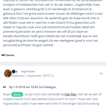
Lelystad of vanuit het hoofdkantoor te Kerkrade op de camerabeelden
te kijken of medewerkers het niet in de zak steken...ongelooflijk maar
waar.Is gewoon uitlokking.Dit is te Harderwijk en Emmeloord al
gebeurd.Door het grote wantrouwen tussen de afdelingen intern is een
kille sfeer ontstaan waardoor de spelende gast de dupe wordt,niet in
alle filialen maar wel in veel.Het is een bizarre firma geworden,ook
sleept er nog een zaak over pensioenpremie,we hadden altijd een
premievrij pensioen en plots moesten we zelf 30 pct daarvan
betalen.Rechtbank heeft geoordeeld dat dat onwettelijk was en eist
terugbetaling,de directie weigert.Als een werkgever goed is voor het
personeel profiteert de gast dubbel.
Citeren
Author stats
piet
High Roller
Geplaatst
2 september 2018
7 jr
Op 1-9-2018 om 10:42 zei Solidagio:
Maar
, ze zijn toch niet achterlijk bij
Fair Play
. Het zal op een of
@piet
andere manier toch wel werken/uitkunnen? Ik vind 't maar een rare
organisatie. Laatst maar weer eens hier in Groningen bij de Euroborg