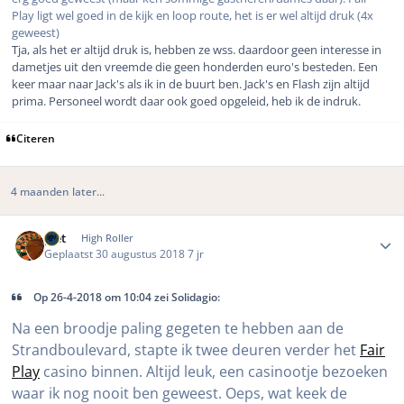
Play ligt wel goed in de kijk en loop route, het is er wel altijd druk (4x
geweest)
Tja, als het er altijd druk is, hebben ze wss. daardoor geen interesse in
dametjes uit den vreemde die geen honderden euro's besteden. Een
keer maar naar Jack's als ik in de buurt ben. Jack's en Flash zijn altijd
prima. Personeel wordt daar ook goed opgeleid, heb ik de indruk.
Citeren
4 maanden later...
Author stats
piet
High Roller
Geplaatst
30 augustus 2018
7 jr
Op 26-4-2018 om 10:04 zei Solidagio:
Na een broodje paling gegeten te hebben aan de
Strandboulevard, stapte ik twee deuren verder het
Fair
Play
casino binnen. Altijd leuk, een casinootje bezoeken
waar ik nog nooit ben geweest. Oeps, wat keek de