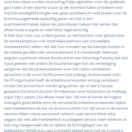
voor hem klaar,vonden ze prachtig.Pakje sigaretten voor de spelende
gast halen of een warme snack op elk moment?Geen probleem voor
mij.Ook wisselgeld brengen was geen probleem.En veel praten over de
branche,uitgebreide speluitleg geven etc.Het is een
prachtwereld,helaas kijken de cazinobazen helaas niet verder dan
alleen leuke koppies en veel bloot tegenwoordig.
Ik heb daar toen van oudere gasten al veel klachten over gehad (over
de startkaartjes),en ook mannelijke partners van vrouwelijke
medewerksters willen niet dat hun vrouwen op die kaartjes komen in
de meeste gevallen.Het service element is in Harderwijk helemaal
weg.Een superluxe nieuwe Boulevard en een bijna leeg Fairplay,dat was
4 jaar geleden wel anders.De locatiemanager kan als verdediging
aangeven dat de parkeerplaatsen voor het casino verdwenen
zijn,echter is dit onzin (Dolfinarium had onlangs drukste week ooit).
De FP organisatie heeft de arbeidsvoorwaarden ernstig versoberd
omdat het economisch minder ging,echter zijn er wel 3 nieuwe
geopend (Dordrecht,kosten 59 miljoen)en later Rotterdam en Halfweg
sugar City.Laatste 2 bij elkaar meer dan 100 mln.Ik kende de hogere
managers goed.Mede door de versoberde arbeidsvoorwaarden kijken
veel medewerkers de kat uit de boom,zitten hun tijd uit,en is de service
slechter.Alleen nieuw personeel verleent vaak service.Moet erbij
zeggen dat niet alle medewerkers (oude)geen service meer verlenen.Ik
heb nog meegemaakt dat er tijdens de lichting(legen van de
geldbakken) 80000 euro aan muntgeld geteld werd met de Cummins