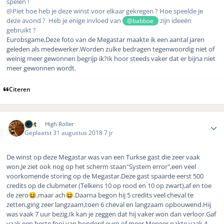
spelen !
@Piet hoe heb je deze winst voor elkaar gekregen ? Hoe speelde je
deze avond ? Heb je enige invloed van
zijn ideeën
@babboe
gebruikt ?
Eurobsgame,Deze foto van de Megastar maakte ik een aantal jaren
geleden als medewerker.Worden zulke bedragen tegenwoordig niet of
weinig meer gewonnen begrijp ik?Ik hoor steeds vaker dat er bijna niet
meer gewonnen wordt.
Citeren
Author stats
piet
High Roller
Geplaatst
31 augustus 2018
7 jr
De winst op deze Megastar was van een Turkse gast die zeer vaak
won.Je ziet ook nog op het scherm staan"System error",een veel
voorkomende storing op de Megastar.Deze gast spaarde eerst 500
credits op de clubmeter (Telkens 10 op rood en 10 op zwart),af en toe
de zero
,maar ach
.Daarna begon hij 5 credits veel cheval te
😆
😆
zetten,ging zeer langzaam,toen 6 cheval en langzaam opbouwend.Hij
was vaak 7 uur bezig.Ik kan je zeggen dat hij vaker won dan verloor.Gaf
vaak een beste fooi van honderd euro of meer.Meneer pakte vaak 4