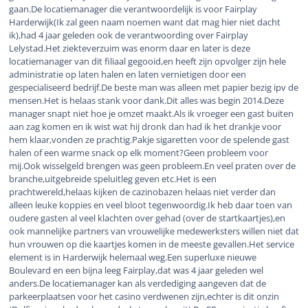
gaan.De locatiemanager die verantwoordelijk is voor Fairplay
Harderwijk(Ik zal geen naam noemen want dat mag hier niet dacht
ik),had 4 jaar geleden ook de verantwoording over Fairplay
Lelystad.Het ziekteverzuim was enorm daar en later is deze
locatiemanager van dit filiaal gegooid,en heeft zijn opvolger zijn hele
administratie op laten halen en laten vernietigen door een
gespecialiseerd bedrijf.De beste man was alleen met papier bezig ipv de
mensen.Het is helaas stank voor dank.Dit alles was begin 2014.Deze
manager snapt niet hoe je omzet maakt.Als ik vroeger een gast buiten
aan zag komen en ik wist wat hij dronk dan had ik het drankje voor
hem klaar,vonden ze prachtig.Pakje sigaretten voor de spelende gast
halen of een warme snack op elk moment?Geen probleem voor
mij.Ook wisselgeld brengen was geen probleem.En veel praten over de
branche,uitgebreide speluitleg geven etc.Het is een
prachtwereld,helaas kijken de cazinobazen helaas niet verder dan
alleen leuke koppies en veel bloot tegenwoordig.Ik heb daar toen van
oudere gasten al veel klachten over gehad (over de startkaartjes),en
ook mannelijke partners van vrouwelijke medewerksters willen niet dat
hun vrouwen op die kaartjes komen in de meeste gevallen.Het service
element is in Harderwijk helemaal weg.Een superluxe nieuwe
Boulevard en een bijna leeg Fairplay,dat was 4 jaar geleden wel
anders.De locatiemanager kan als verdediging aangeven dat de
parkeerplaatsen voor het casino verdwenen zijn,echter is dit onzin