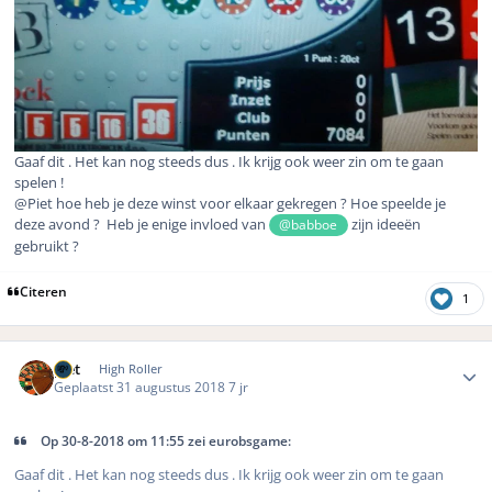
Gaaf dit . Het kan nog steeds dus . Ik krijg ook weer zin om te gaan
spelen !
@Piet hoe heb je deze winst voor elkaar gekregen ? Hoe speelde je
deze avond ? Heb je enige invloed van
zijn ideeën
@babboe
gebruikt ?
Citeren
1
Author stats
piet
High Roller
Geplaatst
31 augustus 2018
7 jr
Op 30-8-2018 om 11:55 zei eurobsgame:
Gaaf dit . Het kan nog steeds dus . Ik krijg ook weer zin om te gaan