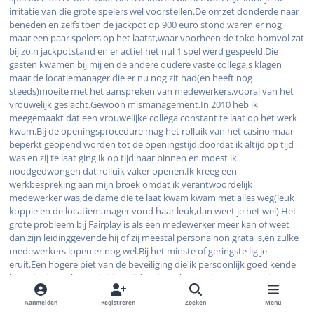
irritatie van die grote spelers wel voorstellen.De omzet donderde naar
beneden en zelfs toen de jackpot op 900 euro stond waren er nog
maar een paar spelers op het laatst,waar voorheen de toko bomvol zat
bij zo,n jackpotstand en er actief het nul 1 spel werd gespeeld.Die
gasten kwamen bij mij en de andere oudere vaste collega,s klagen
maar de locatiemanager die er nu nog zit had(en heeft nog
steeds)moeite met het aanspreken van medewerkers,vooral van het
vrouwelijk geslacht.Gewoon mismanagement.In 2010 heb ik
meegemaakt dat een vrouwelijke collega constant te laat op het werk
kwam.Bij de openingsprocedure mag het rolluik van het casino maar
beperkt geopend worden tot de openingstijd.doordat ik altijd op tijd
was en zij te laat ging ik op tijd naar binnen en moest ik
noodgedwongen dat rolluik vaker openen.Ik kreeg een
werkbespreking aan mijn broek omdat ik verantwoordelijk
medewerker was,de dame die te laat kwam kwam met alles weg(leuk
koppie en de locatiemanager vond haar leuk,dan weet je het wel).Het
grote probleem bij Fairplay is als een medewerker meer kan of weet
dan zijn leidinggevende hij of zij meestal persona non grata is,en zulke
medewerkers lopen er nog wel.Bij het minste of geringste lig je
eruit.Een hogere piet van de beveiliging die ik persoonlijk goed kende
komt in de nacht na sluitingstijd casino,s binnen,legt op sommige
plekken muntgeld neer om vervolgens vanuit zijn kantoor te Fairplay
Lelystad of vanuit het hoofdkantoor te Kerkrade op de camerabeelden
Aanmelden
Registreren
Zoeken
Menu