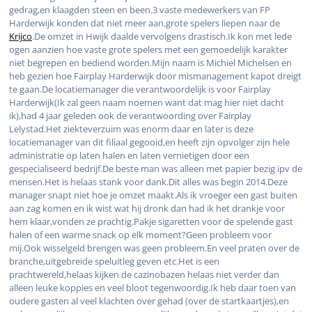
gedrag,en klaagden steen en been.3 vaste medewerkers van FP
Harderwijk konden dat niet meer aan,grote spelers liepen naar de
Krijco
.De omzet in Hwijk daalde vervolgens drastisch.Ik kon met lede
ogen aanzien hoe vaste grote spelers met een gemoedelijk karakter
niet begrepen en bediend worden.Mijn naam is Michiel Michelsen en
heb gezien hoe Fairplay Harderwijk door mismanagement kapot dreigt
te gaan.De locatiemanager die verantwoordelijk is voor Fairplay
Harderwijk(Ik zal geen naam noemen want dat mag hier niet dacht
ik),had 4 jaar geleden ook de verantwoording over Fairplay
Lelystad.Het ziekteverzuim was enorm daar en later is deze
locatiemanager van dit filiaal gegooid,en heeft zijn opvolger zijn hele
administratie op laten halen en laten vernietigen door een
gespecialiseerd bedrijf.De beste man was alleen met papier bezig ipv de
mensen.Het is helaas stank voor dank.Dit alles was begin 2014.Deze
manager snapt niet hoe je omzet maakt.Als ik vroeger een gast buiten
aan zag komen en ik wist wat hij dronk dan had ik het drankje voor
hem klaar,vonden ze prachtig.Pakje sigaretten voor de spelende gast
halen of een warme snack op elk moment?Geen probleem voor
mij.Ook wisselgeld brengen was geen probleem.En veel praten over de
branche,uitgebreide speluitleg geven etc.Het is een
prachtwereld,helaas kijken de cazinobazen helaas niet verder dan
alleen leuke koppies en veel bloot tegenwoordig.Ik heb daar toen van
oudere gasten al veel klachten over gehad (over de startkaartjes),en