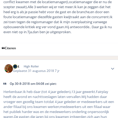
conflict kwamen met de locatiemanager(Locatiemanager die er nu de
scepter zwaait).Alle 3 werken wij er niet meer.Ik kan je zeggen dat het
heel erg is als je passie hebt voor de gast en de branche,en door een
foute locatiemanager diezelfde gasten kwijtraakt aan de concurrent.Ik
zei toen tegen de regiomanager dat ik mijn overplaatsing vanwege
opbouwende kritiek erg ver vond gaan.Hij antwoordde.. Daar ga ik nu
even niet op in.Tja,dan ben je uitgesproken.
Citeren
Author stats
piet
High Roller
Geplaatst
31 augustus 2018
7 jr
Op 30-8-2018 om 04:08 zei piet:
Herkenbaar.Ik heb daar (tot 4 jaar geleden),13 jaar gewerkt.Fairplay
heeft de avond en nachttoeslagen laten vervallen.Wij hadden daar
vroeger een gezellig team totdat 4 jaar geleden er medewerkers uit een
ander filiaal bij ons kwamen werken;medewerkers uit een filiaal waar
het publiek harder was en de medewerkers onderling onpersoonlijk
waren.De gasten die jaren bij ons kwamen irriteerden zich aan hun