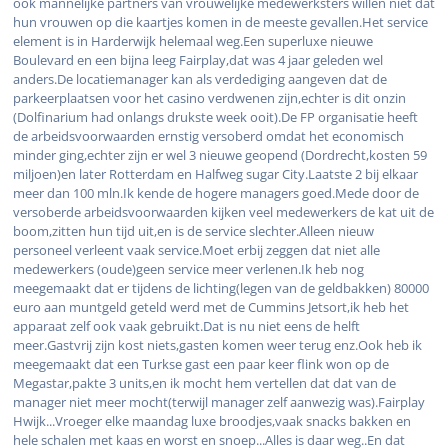
ook mannelijke partners van vrouwelijke medewerksters willen niet dat
hun vrouwen op die kaartjes komen in de meeste gevallen.Het service
element is in Harderwijk helemaal weg.Een superluxe nieuwe
Boulevard en een bijna leeg Fairplay,dat was 4 jaar geleden wel
anders.De locatiemanager kan als verdediging aangeven dat de
parkeerplaatsen voor het casino verdwenen zijn,echter is dit onzin
(Dolfinarium had onlangs drukste week ooit).De FP organisatie heeft
de arbeidsvoorwaarden ernstig versoberd omdat het economisch
minder ging,echter zijn er wel 3 nieuwe geopend (Dordrecht,kosten 59
miljoen)en later Rotterdam en Halfweg sugar City.Laatste 2 bij elkaar
meer dan 100 mln.Ik kende de hogere managers goed.Mede door de
versoberde arbeidsvoorwaarden kijken veel medewerkers de kat uit de
boom,zitten hun tijd uit,en is de service slechter.Alleen nieuw
personeel verleent vaak service.Moet erbij zeggen dat niet alle
medewerkers (oude)geen service meer verlenen.Ik heb nog
meegemaakt dat er tijdens de lichting(legen van de geldbakken) 80000
euro aan muntgeld geteld werd met de Cummins Jetsort,ik heb het
apparaat zelf ook vaak gebruikt.Dat is nu niet eens de helft
meer.Gastvrij zijn kost niets,gasten komen weer terug enz.Ook heb ik
meegemaakt dat een Turkse gast een paar keer flink won op de
Megastar,pakte 3 units,en ik mocht hem vertellen dat dat van de
manager niet meer mocht(terwijl manager zelf aanwezig was).Fairplay
Hwijk...Vroeger elke maandag luxe broodjes,vaak snacks bakken en
hele schalen met kaas en worst en snoep...Alles is daar weg..En dat