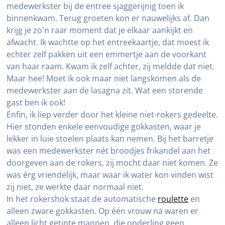
medewerkster bij de entree sjaggerijnig toen ik
binnenkwam. Terug groeten kon er nauwelijks af. Dan
krijg je zo'n raar moment dat je elkaar aankijkt en
afwacht. Ik wachtte op het entreekaartje, dat moest ik
echter zelf pakken uit een emmertje aan de voorkant
van haar raam. Kwam ik zelf achter, zij meldde dat niet.
Maar hee! Moet ik ook maar niet langskomen als de
medewerkster aan de lasagna zit. Wat een storende
gast ben ik ook!
Enfin, ik liep verder door het kleine niet-rokers gedeelte.
Hier stonden enkele eenvoudige gokkasten, waar je
lekker in luie stoelen plaats kan nemen. Bij het barretje
was een medewerkster nét broodjes frikandel aan het
doorgeven aan de rokers, zij mocht daar niet komen. Ze
was érg vriendelijk, maar waar ik water kon vinden wist
zij niet, ze werkte daar normaal niet.
In het rokershok staat de automatische
roulette
en
alleen zware gokkasten. Op één vrouw na waren er
alleen licht getinte mannen, die onderling geen