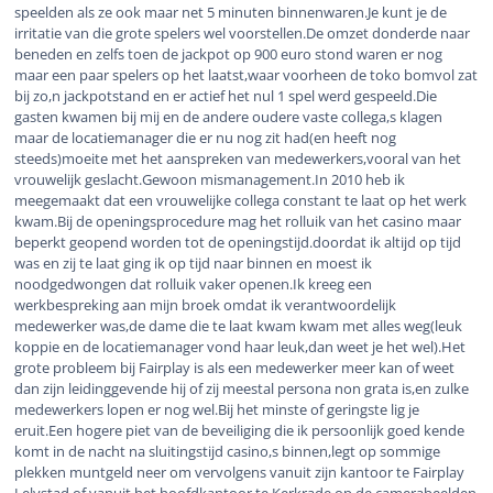
speelden als ze ook maar net 5 minuten binnenwaren.Je kunt je de
irritatie van die grote spelers wel voorstellen.De omzet donderde naar
beneden en zelfs toen de jackpot op 900 euro stond waren er nog
maar een paar spelers op het laatst,waar voorheen de toko bomvol zat
bij zo,n jackpotstand en er actief het nul 1 spel werd gespeeld.Die
gasten kwamen bij mij en de andere oudere vaste collega,s klagen
maar de locatiemanager die er nu nog zit had(en heeft nog
steeds)moeite met het aanspreken van medewerkers,vooral van het
vrouwelijk geslacht.Gewoon mismanagement.In 2010 heb ik
meegemaakt dat een vrouwelijke collega constant te laat op het werk
kwam.Bij de openingsprocedure mag het rolluik van het casino maar
beperkt geopend worden tot de openingstijd.doordat ik altijd op tijd
was en zij te laat ging ik op tijd naar binnen en moest ik
noodgedwongen dat rolluik vaker openen.Ik kreeg een
werkbespreking aan mijn broek omdat ik verantwoordelijk
medewerker was,de dame die te laat kwam kwam met alles weg(leuk
koppie en de locatiemanager vond haar leuk,dan weet je het wel).Het
grote probleem bij Fairplay is als een medewerker meer kan of weet
dan zijn leidinggevende hij of zij meestal persona non grata is,en zulke
medewerkers lopen er nog wel.Bij het minste of geringste lig je
eruit.Een hogere piet van de beveiliging die ik persoonlijk goed kende
komt in de nacht na sluitingstijd casino,s binnen,legt op sommige
plekken muntgeld neer om vervolgens vanuit zijn kantoor te Fairplay