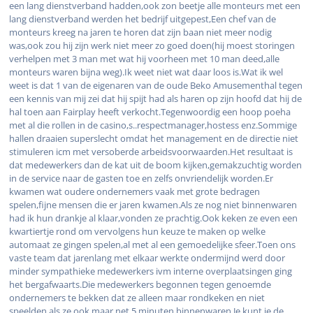
een lang dienstverband hadden,ook zon beetje alle monteurs met een
lang dienstverband werden het bedrijf uitgepest,Een chef van de
monteurs kreeg na jaren te horen dat zijn baan niet meer nodig
was,ook zou hij zijn werk niet meer zo goed doen(hij moest storingen
verhelpen met 3 man met wat hij voorheen met 10 man deed,alle
monteurs waren bijna weg).Ik weet niet wat daar loos is.Wat ik wel
weet is dat 1 van de eigenaren van de oude Beko Amusementhal tegen
een kennis van mij zei dat hij spijt had als haren op zijn hoofd dat hij de
hal toen aan Fairplay heeft verkocht.Tegenwoordig een hoop poeha
met al die rollen in de casino,s..respectmanager,hostess enz.Sommige
hallen draaien superslecht omdat het management en de directie niet
stimuleren icm met versoberde arbeidsvoorwaarden.Het resultaat is
dat medewerkers dan de kat uit de boom kijken,gemakzuchtig worden
in de service naar de gasten toe en zelfs onvriendelijk worden.Er
kwamen wat oudere ondernemers vaak met grote bedragen
spelen,fijne mensen die er jaren kwamen.Als ze nog niet binnenwaren
had ik hun drankje al klaar,vonden ze prachtig.Ook keken ze even een
kwartiertje rond om vervolgens hun keuze te maken op welke
automaat ze gingen spelen,al met al een gemoedelijke sfeer.Toen ons
vaste team dat jarenlang met elkaar werkte ondermijnd werd door
minder sympathieke medewerkers ivm interne overplaatsingen ging
het bergafwaarts.Die medewerkers begonnen tegen genoemde
ondernemers te bekken dat ze alleen maar rondkeken en niet
speelden als ze ook maar net 5 minuten binnenwaren.Je kunt je de