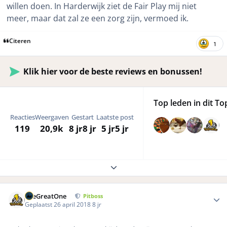
willen doen. In Harderwijk ziet de Fair Play mij niet
meer, maar dat zal ze een zorg zijn, vermoed ik.
Citeren
1
Klik hier voor de beste reviews en bonussen!
Top leden in dit To
Reacties
Weergaven
Gestart
Laatste post
119
20,9k
8 jr
8 jr
5 jr
5 jr
Expand topic overview
Author stats
TheGreatOne
Pitboss
Geplaatst
26 april 2018
8 jr