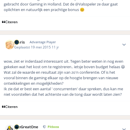
gebracht door Gaming in Holland. Dat de @Valsspeler ze daar gaat
oplichten en natuurlijk een prachtige bonus
😊
Citeren
Author stats
maris
Advantage Player
Geplaatst
19 mei 2015
11 jr
wow, ziet er inderdaad interessant uit. Tegen beter weten in nog even
gekeken wat het kost om te registreren.. ietsje boven budget helaas 😃
Wat zal de waarde en resultaat zijn van zo'n conferentie. Of is het
vooral binnen de gaming elkaar op de hoogte brengen van nieuwe
ontwikkelingen en mogelijkheden?
Ik zie dat er best een aantal ' concurrenten' daar spreken, dus kan me
niet voorstellen dat het achterste van de tong daar wordt laten zien?
Citeren
Author stats
TheGreatOne
Pitboss