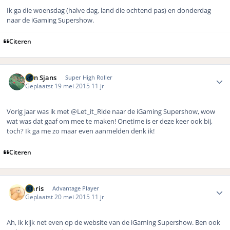
Ik ga die woensdag (halve dag, land die ochtend pas) en donderdag
naar de iGaming Supershow.
Citeren
Author stats
Bon Sjans
Super High Roller
Geplaatst
19 mei 2015
11 jr
Vorig jaar was ik met @Let_it_Ride naar de iGaming Supershow, wow
wat was dat gaaf om mee te maken! Onetime is er deze keer ook bij,
toch? Ik ga me zo maar even aanmelden denk ik!
Citeren
Author stats
maris
Advantage Player
Geplaatst
20 mei 2015
11 jr
Ah, ik kijk net even op de website van de iGaming Supershow. Ben ook