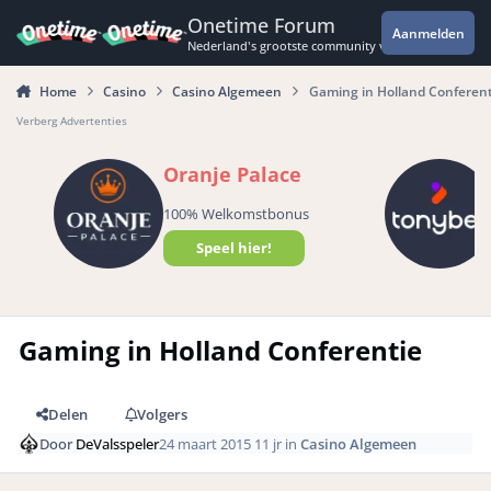
Spring naar bijdragen
Onetime Forum
Aanmelden
Nederland's grootste community voor de spannende 
Home
Casino
Casino Algemeen
Gaming in Holland Conferent
Verberg Advertenties
Oranje Palace
100% Welkomstbonus
Speel hier!
Gaming in Holland Conferentie
Delen
Volgers
Door
DeValsspeler
24 maart 2015
11 jr
in
Casino Algemeen