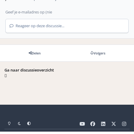
Reageer op deze discussie...
Delen
Volgers
Ga naar discussieoverzicht
Light Mode
Dark Mode
Systeemvoorkeuren
y
f
l
x
i
o
a
i
n
Taal
Privacybeleid
Cookies