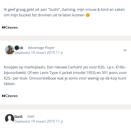
Ik geef graag geld uit aan "Sushi", Gaming, mijn vrouw & kind en zaken
om mijn bucket list dromen uit te laten komen
😊
Citeren
Author stats
Buck
Advantage Player
Geplaatst
19 maart 2015
11 jr
Koopjes op marktplaats. Een nieuwe Carhartt jas voor €20,- i.p.v. €160,-
bijvoorbeeld. Of een Levis Type II jacket (model 1953) en 501 jeans voor
€25,- per stuk. Onvoorstelbaar wat je soms voor weinig op de kop kunt
tikken.
Citeren
Gast
Gast
Geplaatst
19 maart 2015
11 jr