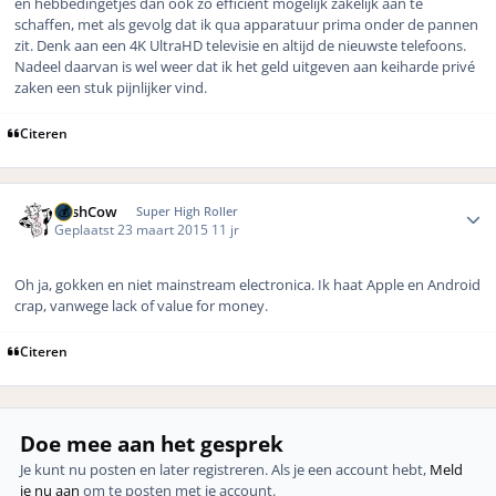
en hebbedingetjes dan ook zo efficient mogelijk zakelijk aan te
schaffen, met als gevolg dat ik qua apparatuur prima onder de pannen
zit. Denk aan een 4K UltraHD televisie en altijd de nieuwste telefoons.
Nadeel daarvan is wel weer dat ik het geld uitgeven aan keiharde privé
zaken een stuk pijnlijker vind.
Citeren
Author stats
CashCow
Super High Roller
Geplaatst
23 maart 2015
11 jr
Oh ja, gokken en niet mainstream electronica. Ik haat Apple en Android
crap, vanwege lack of value for money.
Citeren
Doe mee aan het gesprek
Je kunt nu posten en later registreren. Als je een account hebt,
Meld
je nu aan
om te posten met je account.