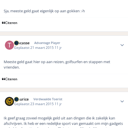
Sja, meeste geld gaat eigenlijk op aan gokken :-h
Citeren
Author stats
Tracasse
Advantage Player
Geplaatst
21 maart 2015
11 jr
Meeste geld gaat hier op aan reizen, golfsurfen en stappen met
vrienden.
Citeren
Author stats
Maurice
Verdwaalde Toerist
Geplaatst
23 maart 2015
11 jr
Ik geef graag zoveel mogelijk geld uit aan dingen die ik zakelijk kan
afschrijven. Ik heb er een redelijke sport van gemaakt om mijn gadgets