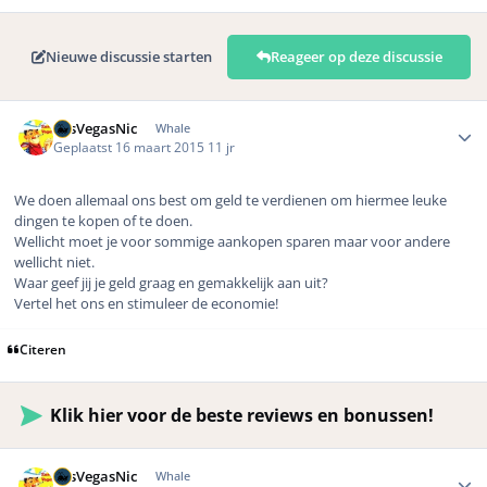
Nieuwe discussie starten
Reageer op deze discussie
Author stats
LasVegasNic
Whale
Geplaatst
16 maart 2015
11 jr
We doen allemaal ons best om geld te verdienen om hiermee leuke
dingen te kopen of te doen.
Wellicht moet je voor sommige aankopen sparen maar voor andere
wellicht niet.
Waar geef jij je geld graag en gemakkelijk aan uit?
Vertel het ons en stimuleer de economie!
Citeren
Klik hier voor de beste reviews en bonussen!
Author stats
LasVegasNic
Whale