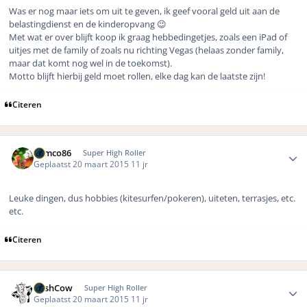
Was er nog maar iets om uit te geven, ik geef vooral geld uit aan de
belastingdienst en de kinderopvang 😉
Met wat er over blijft koop ik graag hebbedingetjes, zoals een iPad of
uitjes met de family of zoals nu richting Vegas (helaas zonder family,
maar dat komt nog wel in de toekomst).
Motto blijft hierbij geld moet rollen, elke dag kan de laatste zijn!
Citeren
Author stats
Remco86
Super High Roller
Geplaatst
20 maart 2015
11 jr
Leuke dingen, dus hobbies (kitesurfen/pokeren), uiteten, terrasjes, etc.
etc.
Citeren
Author stats
CashCow
Super High Roller
Geplaatst
20 maart 2015
11 jr