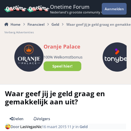
Spring naar bijdragen
Onetime Forum
Aanmelden
Nederland's grootste community voor de spannende 
Home
Financieel
Geld
Waar geef jij je geld graag en gemakkel
Verberg Advertenties
Oranje Palace
100% Welkomstbonus
Speel hier!
Waar geef jij je geld graag en
gemakkelijk aan uit?
Delen
Volgers
Door
LasVegasNic
16 maart 2015
11 jr
in
Geld