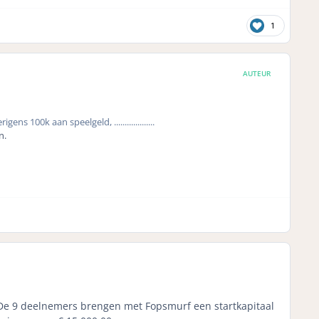
1
AUTEUR
 100k aan speelgeld, ...................
n.
”. De 9 deelnemers brengen met Fopsmurf een startkapitaal