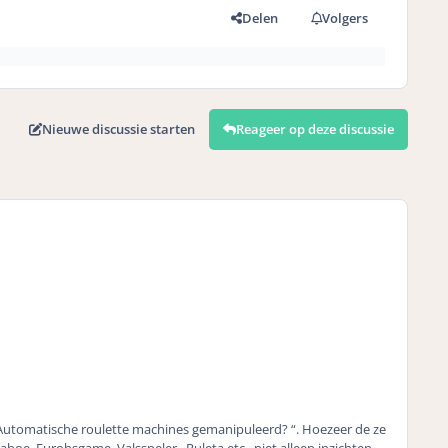
Delen
Volgers
Nieuwe discussie starten
Reageer op deze discussie
“Automatische roulette machines gemanipuleerd? “. Hoezeer de ze