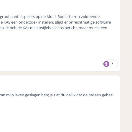
 groot aantal spelers op de Multi Roulette zou voldoende
e KAS een onderzoek instellen. Blijkt er onrechtmatige software
en. Ik heb de KAs mijn twijfels al eens bericht, maar moest een
1
an mijn leven geslagen heb; je ziet duidelijk dat de bal een geheel