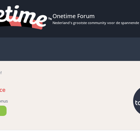
Onetime Forum
Nederland's grootste community voor de spannende 
!
ce
onus