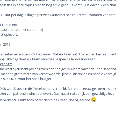
en, immers ben ik een fervent roulette speler, roepen de discussies tussen 
cussies in deze topics bieden nog altijd geen uitkomt. Dus dacht ik een chal
12 uur per dag, 7 dagen per week automatisch rouletteautomaten van Inter
 te stellen:
teautomaten niet random zijn;
st oplevert.
ri 2019
speelhallen en casino’s bezoeken. Dat elk team uit 3 personen bestaat bied
n). Elke dag doet elk team minimaal 4 speelhallen/casino’s aan.
wacht?:
d waarbij tussentijds opgeven een “no go” is. Neem vakantie,
een sabatica
 met een grote mate van verantwoordelijkheid, discipline en sociale vaardi
 € 5.0000,00 voor het speelbudget.
0,00 wordt tussen de 9 deelnemer verdeeld. Buiten de eeuwige roem als de st
elen van patronen winst op levert . Daarnaast natuurlijk een geweldige levens
🤤
dt herkend. Klinkt toch beter dan “The Great One of Jackpot