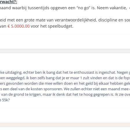
r
wacht?:
aand waarbij tussentijds opgeven een “no go” is. Neem vakantie,
heid met een grote mate van verantwoordelijkheid, discipline en so
 van
€ 5.0000,00
voor het speelbudget.
uke uitdaging, echter ben ik bang dat het te enthousiast is ingeschat. Nege
en weggelegd, ik ben zelfs bang dat je er maar 1 zult vinden en dat is de fop
rs gevonden worden die mee willen doen en het geld bij elkaar hebben ge
s een deel van de kosten sponsoren. We zullen echter niet een maand mee o
van de grond te krijgen, maar ik denk dat het te hoog gegrepen is. Ik zie ove
e 55k?