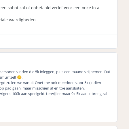
een sabatical of onbetaald verlof voor een once in a
ciale vaardigheden.
n personen vinden die 5k inleggen, plus een maand vrij nemen! Dat
smurf zelf
.
😊
legd zullen we vanuit Onetime ook meedoen voor 5k (indien
p pad gaan, maar misschien af en toe aansluiten.
rigens 100k aan speelgeld, terwijl er maar 9x 5k aan inbreng zal