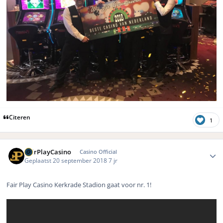
Citeren
1
Author stats
FairPlayCasino
Casino Official
Geplaatst
20 september 2018
7 jr
Fair Play Casino Kerkrade Stadion gaat voor nr. 1!