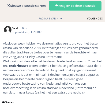
Nieuwe discussie starten
Reageer op deze discussie
L
PAGINA 1 VAN 4
VOLGENDE
Gast
Gast
Geplaatst
26 juli 2018
8 jr
Afgelopen week hebben we de nominaties verstuurd voor het beste
casino van Nederland 2018. In totaal zijn er 11 casino's genomineerd
die zullen trachten de trofee over te nemen van de terechte winnaar
van vorig jaar, Fair Play Casino Rotterdam!
Welk casino vinden jullie het beste van Nederland en waarom? Laat het
ons
onderbouwd
weten onder dit bericht en geef ons daarnaast de 11
namen van casino's in Nederland die jij denkt dat zijn genomineerd.
Voorwaarde is dat er minimaal 15 deelnemers zijn! Uitslag 3 augustus!
Degene die het meeste casino's goed heeft, plus een goed
onderbouwd beste casino van Nederland krijgt van ons een
hotelovernachting in de casino stad van Nederland (Rotterdam) op
een datum naar keuze (als het niet een extra dure nacht is)!
Citeren