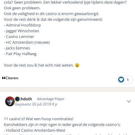
cola? Geen probleem. Een lekker verkoelend ijsje tijdens deze dagen?
Ook geen probleem.
Ook de veiligheid in dit casino is enorm gewaarborgd.
Voor de rest denk ik dat de volgende zijn genomineerd;
- Admiral Hoofddorp
- Jagger Winschoten
- Casino Lemmer
- HC Amsterdam (nieuwe)
- Jacks Eemnes
- Fair Play Halfweg
Voor de rest zou ik het echt niet weten.
😮
Citeren
1
Author stats
bethdoth
Advantage Player
Geplaatst
26 juli 2018
8 jr
11 casino's!! Wat een hoop nominaties!
Kanshebbers zijn in mijn ogen in ieder geval de volgende casino's:
- Holland Casino Amsterdam-West