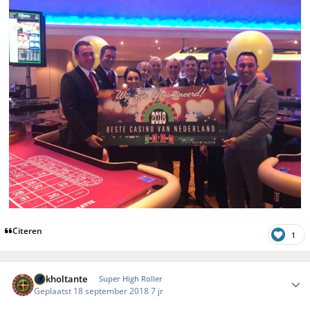
Citeren
1
Author stats
Gokholtante
Super High Roller
Geplaatst
18 september 2018
7 jr