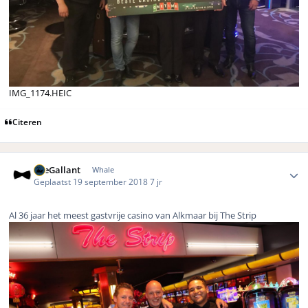
IMG_1174.HEIC
Citeren
Author stats
TheGallant
Whale
Geplaatst
19 september 2018
7 jr
Al 36 jaar het meest gastvrije casino van Alkmaar bij The Strip