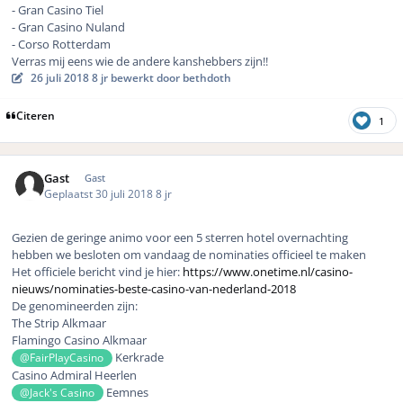
- Gran Casino Tiel
- Gran Casino Nuland
- Corso Rotterdam
Verras mij eens wie de andere kanshebbers zijn!!
26 juli 2018
8 jr
bewerkt door bethdoth
Citeren
1
Gast
Gast
Geplaatst
30 juli 2018
8 jr
Gezien de geringe animo voor een 5 sterren hotel overnachting
hebben we besloten om vandaag de nominaties officieel te maken
Het officiele bericht vind je hier:
https://www.onetime.nl/casino-
nieuws/nominaties-beste-casino-van-nederland-2018
De genomineerden zijn:
The Strip Alkmaar
Flamingo Casino Alkmaar
Kerkrade
@FairPlayCasino
Casino Admiral Heerlen
Eemnes
@Jack's Casino