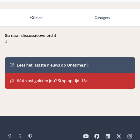
Delen
Volgers
Ga naar discussieoverzicht
Mededelingen
Lees het laatste nieuws op Onetime.nl!
Wat kost gokken jou? Stop op tijd. 18+
Light Mode
Dark Mode
Systeemvoorkeuren
y
f
l
x
i