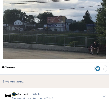
Citeren
1
3 weken later...
Author stats
TheGallant
Whale
Geplaatst
8 september 2018
7 jr