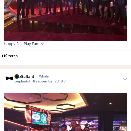
Happy Fair Play Family!
Citeren
Author stats
TheGallant
Whale
Geplaatst
18 september 2018
7 jr