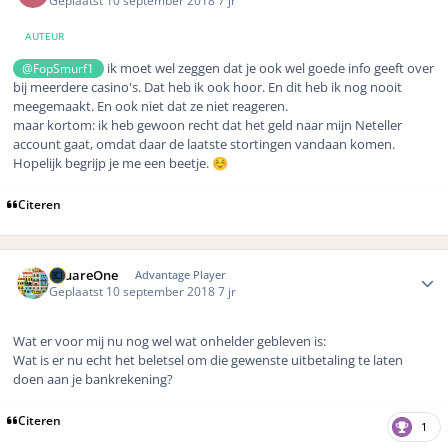
AUTEUR
ik moet wel zeggen dat je ook wel goede info geeft over
@FopSmurf1
bij meerdere casino's. Dat heb ik ook hoor. En dit heb ik nog nooit
meegemaakt. En ook niet dat ze niet reageren.
maar kortom: ik heb gewoon recht dat het geld naar mijn Neteller
account gaat, omdat daar de laatste stortingen vandaan komen.
Hopelijk begrijp je me een beetje.
☺️
Citeren
Author stats
SquareOne
Advantage Player
Geplaatst
10 september 2018
7 jr
Wat er voor mij nu nog wel wat onhelder gebleven is:
Wat is er nu echt het beletsel om die gewenste uitbetaling te laten
doen aan je bankrekening?
Citeren
1