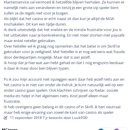
Klantenservice zal vermoed ik hetzelfde blijven herhalen. Ze kunnen er
namelijk niets aan veranderen en tenzij je een grote vip speler bent
zullen ze de regels niet voor je buigen.
Als blijkt dat het casino er echt naast zit dan kun je altijd de MGA
inschakelen. Dit kan een tijdje duren.
Ik denk uiteindelijk dat het snelste en de minste frustratie voor jou is
het uitbetalen naar je bankrekening. En niet meer storten met paysafe
maar enkel neteller gebruiken.
Over Neteller wil ik graag nog opmerken dat het beter is om Skrill te
gebruiken voor je veiligheid. Met Neteller is er nog wel eens wat fraude
door derdepartijen mogelijk. Maar dat is aan jezelf.
Ik hoop dat je hier wat aan hebt gehad en dat t nog enigszins leesbaar
is daar ik maar door ben blijven typen.
Ps ik zou mijn account niet opzeggen want daar heb jezelf niets aan en
het casino is er niet van onder de indruk. Je kunt natuurlijk wel op een
ander casino gaan spelen. Ook klachten schrijven op Radar, sociale
media etc helpt in het algemeen niets. Kost jezelf alleen maar
frustratie.
Ik heb overigens geen belang in dit casino of in Skrill. ik ben neutraal
maar heb enige ervaring van zowel de kant van casino als speler.
11 september 2018
7 jr
bewerkt door LuukFOD
Citeren