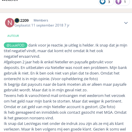
3
1
Author stats
Nic2209
Members
Geplaatst
11 september 2018
7 jr
AUTEUR
dank voor je reactie. Je uitleg is helder. Ik snap dat je mijn
@LuukFOD
titel negatief vindt, maar dat komt echt omdat ik het ook
negatief ervaar/vind.
Afgelopen 2 jaar heb ik enkel Neteller en paysafe gebruikt voor
deposits. En uitbetalen via Neteller was nooit een probleem. Mijn bank
gebruik ik niet. En ik ben ook niet van plan dat te doen. Omdat het
onterecht is in mijn opinie. (Voor opheldering zie foto)
Ik begrijp dat payouts naar de bank moeten als er alleen maar paysafe
gebruikt wordt. Maar dat is in mijn geval niet zo.
Tevens heb ik vanochtend mail ontvangen met wederom het verzoek
om het geld naar mijn bank te storten. Maar dat weiger ik pertinent.
Omdat er zat geld van mijn Neteller account is gestort. (Zie foto)
Ik heb gereageerd en inmiddels ook contact gezocht met MGA. Omdat
ik het gewoon nonsens vind.
Ik snap dat LeoVegas niet onder de indruk zou zijn als ze mij als klant
verliezen. Maar ik ben volgens mij een goede klant. Gezien ik soms wel