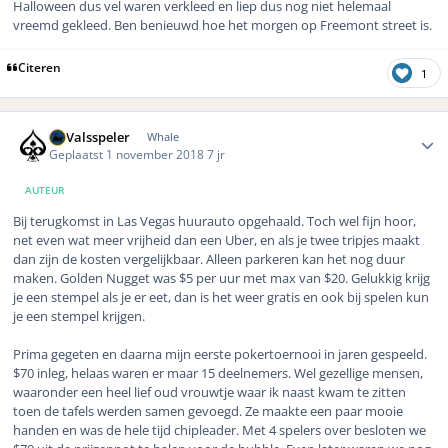
Halloween dus vel waren verkleed en liep dus nog niet helemaal
vreemd gekleed. Ben benieuwd hoe het morgen op Freemont street is.
Citeren
1
Author stats
DeValsspeler
Whale
Geplaatst
1 november 2018
7 jr
AUTEUR
Bij terugkomst in Las Vegas huurauto opgehaald. Toch wel fijn hoor,
net even wat meer vrijheid dan een Uber, en als je twee tripjes maakt
dan zijn de kosten vergelijkbaar. Alleen parkeren kan het nog duur
maken. Golden Nugget was $5 per uur met max van $20. Gelukkig krijg
je een stempel als je er eet, dan is het weer gratis en ook bij spelen kun
je een stempel krijgen.
Prima gegeten en daarna mijn eerste pokertoernooi in jaren gespeeld.
$70 inleg, helaas waren er maar 15 deelnemers. Wel gezellige mensen,
waaronder een heel lief oud vrouwtje waar ik naast kwam te zitten
toen de tafels werden samen gevoegd. Ze maakte een paar mooie
handen en was de hele tijd chipleader. Met 4 spelers over besloten we