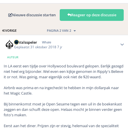
Nieuwe discussie starten
Reageer op deze discussie
EERSTE PAGINA
VORIGE
PAGINA 2 VAN 2
Author stats
DeValsspeler
Whale
Geplaatst
31 oktober 2018
7 jr
AUTEUR
In LA eerst een tijdje over Hollywood boulevard gelopen. Eerlijk gezegd
niet heel erg bijzonder. Wel even een kijkje genomen in Ripply's Believe
it or not. Was geinig, maar eigenlijk ook niet de $20 waard.
Airbnb was prima en na ingecheckt te hebben in mijn dollarpak naar
het Magic Castle.
Bij binnenkomst moet je Open Sesame tegen een uil in de boekenkast
zeggen en dan schuift deze open. Helaas mocht je binnen verder geen
foto's maken.
Eerst aan het diner. Prijzen zijn er stevig, helemaal van de specialiteit