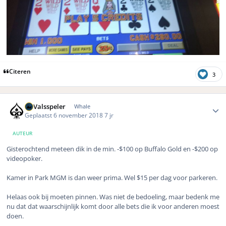
Citeren
3
Author stats
DeValsspeler
Whale
Geplaatst
6 november 2018
7 jr
AUTEUR
Gisterochtend meteen dik in de min. -$100 op Buffalo Gold en -$200 op
videopoker.
Kamer in Park MGM is dan weer prima. Wel $15 per dag voor parkeren.
Helaas ook bij moeten pinnen. Was niet de bedoeling, maar bedenk me
nu dat dat waarschijnlijk komt door alle bets die ik voor anderen moest
doen.