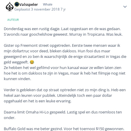
DeValsspeler
Whale
Geplaatst
3 november 2018
7 jr
AUTEUR
Donderdag was een rustig dagje. Laat opgestaan en de was gedaan.
S'avonds naar goochelshow geweest. Murray in Tropicana. Was leuk.
Gister op Freemont street opgetreden. Eerste twee mensen waar ik
mijn dollartruc voor deed, bleken dakloos. Hun fooi dus maar
geweigerd en zo ben ik waarschijnlijk de enige straatartiest in Vegas die
geld weggeeft.
😂
Ze hebben het wel gefilmd voor hun kanaal waar ze willen laten zien
hoe het is om dakloos te zijn in Vegas, maar ik heb het filmpje nog niet
kunnen vinden.
Verder is gebleken dat op straat optreden niet zo mijn ding is. Heb een
hekel aan leuren voor publiek. Uiteindelijk toch een paar dollar
opgehaald en het is een leuke ervaring.
Daarna limit Omaha Hi-Lo gespeeld. Lastig spel en dus roemloos ten
onder.
Buffalo Gold was me beter gezind. Voor het toernooi $150 gewonnen.