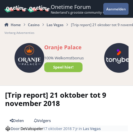
Spring naar bijdragen
Onetime Forum
Aanmelden
Nederland's grootste community voor de spannende 
Home
Casino
Las Vegas
[Trip report] 21 oktober tot 9 novem
Verberg Advertenties
Oranje Palace
100% Welkomstbonus
Speel hier!
[Trip report] 21 oktober tot 9
november 2018
Delen
Volgers
Door
DeValsspeler
17 oktober 2018
7 jr
in
Las Vegas