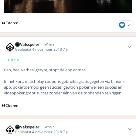
Citeren
2
Author stats
DeValsspeler
Whale
Geplaatst
4 november 2018
7 jr
AUTEUR
Bah, heel verhaal getypt, stopt de app er mee.
In het kort: matchplay coupons gebruikt, gratis gegeten via binions
app, pokertoernooi geen succes, gewoon poker wel een succes en
videopoker groot succes zonder één van de tophanden te krijgen.
Citeren
Author stats
DeValsspeler
Whale
Geplaatst
4 november 2018
7 jr