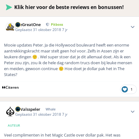
Klik hier voor de beste reviews en bonussen!
Author stats
TheGreatOne
Pitboss
Geplaatst
31 oktober 2018
7 jr
Mooie updates Peter. Ja die Hollywood boulevard heeft een enorme
aantrekkingskracht maar stelt geen hol voor. Zelfs in Assen zijn er
leukere dingen
. Wel super stoer dat je dit allemaal doet. Als ik een
🙂
Peter zou zijn, zou ik de hele dag random trucs doen bij leuke mensen
en meiden, gewoon continue
Hoe doet je dollar pak het in The
🙂
States?
Citeren
1
Author stats
DeValsspeler
Whale
Geplaatst
31 oktober 2018
7 jr
AUTEUR
Veel complimenten in het Magic Castle over dollar pak. Het was