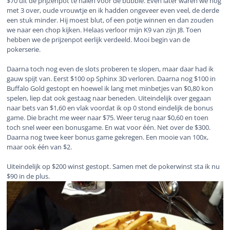
$70 uit de prijzenpot te halen voor de bubble. Even later waren we nog
met 3 over, oude vrouwtje en ik hadden ongeveer even veel, de derde
een stuk minder. Hij moest blut, of een potje winnen en dan zouden
we naar een chop kijken. Helaas verloor mijn K9 van zijn J8. Toen
hebben we de prijzenpot eerlijk verdeeld. Mooi begin van de
pokerserie.
Daarna toch nog even de slots proberen te slopen, maar daar had ik
gauw spijt van. Eerst $100 op Sphinx 3D verloren. Daarna nog $100 in
Buffalo Gold gestopt en hoewel ik lang met minbetjes van $0,80 kon
spelen, liep dat ook gestaag naar beneden. Uiteindelijk over gegaan
naar bets van $1,60 en vlak voordat ik op 0 stond eindelijk de bonus
game. Die bracht me weer naar $75. Weer terug naar $0,60 en toen
toch snel weer een bonusgame. En wat voor één. Net over de $300.
Daarna nog twee keer bonus game gekregen. Een mooie van 100x,
maar ook één van $2.
Uiteindelijk op $200 winst gestopt. Samen met de pokerwinst sta ik nu
$90 in de plus.