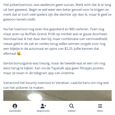
Het pokertoernooi, was wederom geen succes. Merk echt dat ik er lang
uit ben geweest. Begin er wel weer een beter gevoel voor te krijgen en
merk dat er toch veel spelers zijn die slechter zijn dan ik, maar ik geef ze
gewoon teveel credit.
Na het toernooi nog even live gepokerd en $85 verloren. Toen nog
maar even op Buffalo Grand. $100 op minbet was er gauw doorheen.
Normaal laat ik het daar dan bij, maar combinatie van vermoeidheid,
nieuw geld in de zak en verlies terug willen winnen zorgde voor nog
een biljetje in de automaat en spins van $2,25. Jullie kennen dat
allemaal
.
😀
Eerste bonusgame was treurig, maar de tweede was er een om nog
eens terug te kijken. Kan via de Tapatalk app geen filmpjes posten,
maar ze staan in de telegram app van onetime.
Vanavond het bounty toernooi in Venetian. Laatste kans om nog wat
van het pokeren te maken.
Aanmelden
Registreren
Zoeken
Menu