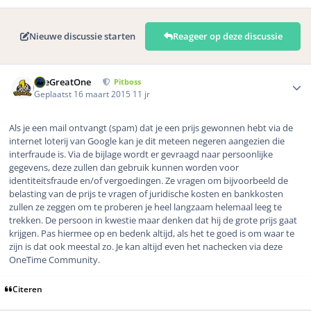
Nieuwe discussie starten
Reageer op deze discussie
Author stats
TheGreatOne
Pitboss
Geplaatst
16 maart 2015
11 jr
Als je een mail ontvangt (spam) dat je een prijs gewonnen hebt via de
internet loterij van Google kan je dit meteen negeren aangezien die
interfraude is. Via de bijlage wordt er gevraagd naar persoonlijke
gegevens, deze zullen dan gebruik kunnen worden voor
identiteitsfraude en/of vergoedingen. Ze vragen om bijvoorbeeld de
belasting van de prijs te vragen of juridische kosten en bankkosten
zullen ze zeggen om te proberen je heel langzaam helemaal leeg te
trekken. De persoon in kwestie maar denken dat hij de grote prijs gaat
krijgen. Pas hiermee op en bedenk altijd, als het te goed is om waar te
zijn is dat ook meestal zo. Je kan altijd even het nachecken via deze
OneTime Community.
Citeren