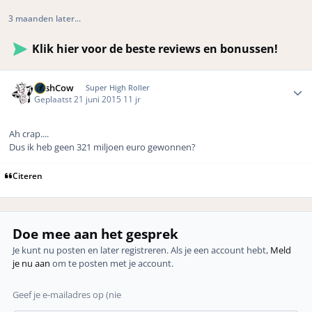
3 maanden later...
Klik hier voor de beste reviews en bonussen!
Author stats
CashCow
Super High Roller
Geplaatst
21 juni 2015
11 jr
Ah crap....
Dus ik heb geen 321 miljoen euro gewonnen?
Citeren
Doe mee aan het gesprek
Je kunt nu posten en later registreren. Als je een account hebt,
Meld
je nu aan
om te posten met je account.