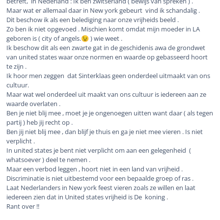
betreft, in Nederland : Ik ben zwitserland ( bewijs van spreken ) .
Maar wat er allemaal daar in New york gebeurt vind ik schandalig .
Dit beschow ik als een belediging naar onze vrijheids beeld .
Zo ben ik niet opgevoed . Mischien komt omdat mijn moeder in LA
geboren is ( city of angels.
) wie weet .
😉
Ik beschow dit als een zwarte gat in de geschidenis awa de grondwet
van united states waar onze normen en waarde op gebasseerd hoort
te zijn .
Ik hoor men zeggen dat Sinterklaas geen onderdeel uitmaakt van ons
cultuur.
Maar wat wel onderdeel uit maakt van ons cultuur is iedereen aan ze
waarde overlaten .
Ben je niet blij mee , moet je je ongenoegen uitten want daar ( als tegen
partij ) heb jij recht op .
Ben jij niet blij mee , dan blijf je thuis en ga je niet mee vieren . Is niet
verplicht .
In united states je bent niet verplicht om aan een gelegenheid (
whatsoever ) deel te nemen .
Maar een verbod leggen , hoort niet in een land van vrijheid .
Discriminatie is niet uitbestemd voor een bepaalde groep of ras .
Laat Nederlanders in New york feest vieren zoals ze willen en laat
iedereen zien dat in United states vrijheid is De koning .
Rant over !!