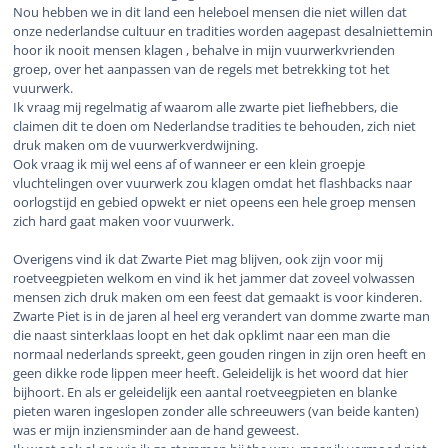
Nou hebben we in dit land een heleboel mensen die niet willen dat
onze nederlandse cultuur en tradities worden aagepast desalniettemin
hoor ik nooit mensen klagen , behalve in mijn vuurwerkvrienden
groep, over het aanpassen van de regels met betrekking tot het
vuurwerk.
Ik vraag mij regelmatig af waarom alle zwarte piet liefhebbers, die
claimen dit te doen om Nederlandse tradities te behouden, zich niet
druk maken om de vuurwerkverdwijning.
Ook vraag ik mij wel eens af of wanneer er een klein groepje
vluchtelingen over vuurwerk zou klagen omdat het flashbacks naar
oorlogstijd en gebied opwekt er niet opeens een hele groep mensen
zich hard gaat maken voor vuurwerk.
Overigens vind ik dat Zwarte Piet mag blijven, ook zijn voor mij
roetveegpieten welkom en vind ik het jammer dat zoveel volwassen
mensen zich druk maken om een feest dat gemaakt is voor kinderen.
Zwarte Piet is in de jaren al heel erg verandert van domme zwarte man
die naast sinterklaas loopt en het dak opklimt naar een man die
normaal nederlands spreekt, geen gouden ringen in zijn oren heeft en
geen dikke rode lippen meer heeft. Geleidelijk is het woord dat hier
bijhoort. En als er geleidelijk een aantal roetveegpieten en blanke
pieten waren ingeslopen zonder alle schreeuwers (van beide kanten)
was er mijn inziensminder aan de hand geweest.