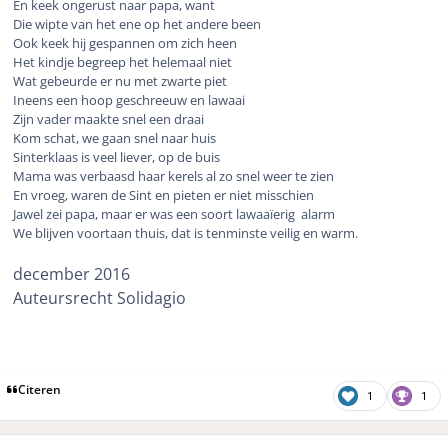
En keek ongerust naar papa, want
Die wipte van het ene op het andere been
Ook keek hij gespannen om zich heen
Het kindje begreep het helemaal niet
Wat gebeurde er nu met zwarte piet
Ineens een hoop geschreeuw en lawaai
Zijn vader maakte snel een draai
Kom schat, we gaan snel naar huis
Sinterklaas is veel liever, op de buis
Mama was verbaasd haar kerels al zo snel weer te zien
En vroeg, waren de Sint en pieten er niet misschien
Jawel zei papa, maar er was een soort lawaaïerig alarm
We blijven voortaan thuis, dat is tenminste veilig en warm.
december 2016
Auteursrecht Solidagio
Citeren
1
1
Author stats