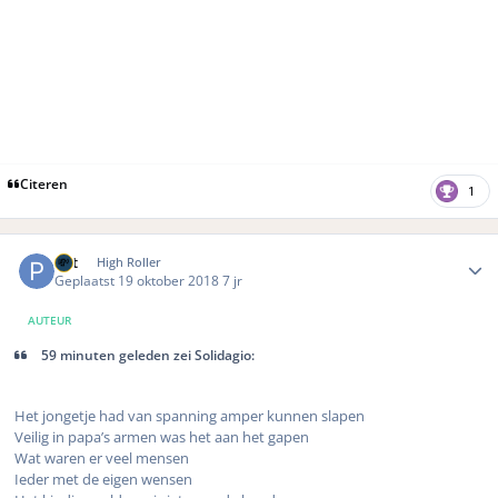
Citeren
1
Author stats
Pat
High Roller
Geplaatst
19 oktober 2018
7 jr
AUTEUR
59 minuten geleden zei Solidagio:
Het jongetje had van spanning amper kunnen slapen
Veilig in papa’s armen was het aan het gapen
Wat waren er veel mensen
Ieder met de eigen wensen