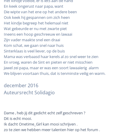
Het kindje voelde, er is iets aan de hand
En keek ongerust naar papa, want
Die wipte van het ene op het andere been
Ook keek hij gespannen om zich heen
Het kindje begreep het helemaal niet
Wat gebeurde er nu met zwarte piet
Ineens een hoop geschreeuw en lawaai
Zijn vader maakte snel een draai
Kom schat, we gaan snel naar huis
Sinterklaas is veel liever, op de buis
Mama was verbaasd haar kerels al zo snel weer te zien
En vroeg, waren de Sint en pieten er niet misschien
Jawel zei papa, maar er was een soort lawaaïerig alarm
We blijven voortaan thuis, dat is tenminste veilig en warm.
december 2016
Auteursrecht Solidagio
Dame , heb jij dit gedicht echt zelf geschreven ?
Dit is echt mooi.
Ik dacht Onetime_Girl kan mooi schrijven .
zo te zien we hebben meer talenten hier op het forum .