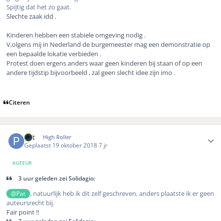
Spijtig dat het zo gaat.
Slechte zaak idd .
Kinderen hebben een stabiele omgeving nodig .
V,olgens mij in Nederland de burgemeester mag een demonstratie op
een bepaalde lokatie verbieden .
Protest doen ergens anders waar geen kinderen bij staan of op een
andere tijdstip bijvoorbeeld , zal geen slecht idee zijn imo .
Citeren
Author stats
Pat
High Roller
Geplaatst
19 oktober 2018
7 jr
AUTEUR
3 uur geleden zei Solidagio:
, natuurlijk heb ik dit zelf geschreven, anders plaatste ik er geen
@Pat
auteursrecht bij.
Fair point !!