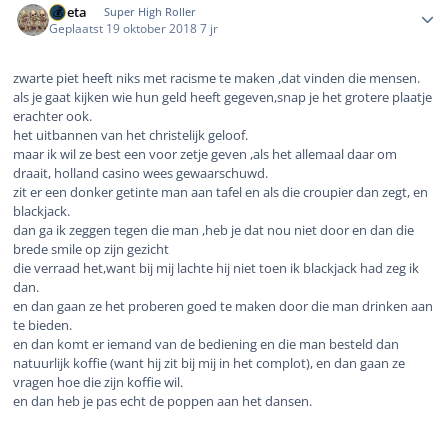
ruleta
Super High Roller
Geplaatst
19 oktober 2018
7 jr
zwarte piet heeft niks met racisme te maken ,dat vinden die mensen.
als je gaat kijken wie hun geld heeft gegeven,snap je het grotere plaatje
erachter ook.
het uitbannen van het christelijk geloof.
maar ik wil ze best een voor zetje geven ,als het allemaal daar om
draait, holland casino wees gewaarschuwd.
zit er een donker getinte man aan tafel en als die croupier dan zegt, en
blackjack.
dan ga ik zeggen tegen die man ,heb je dat nou niet door en dan die
brede smile op zijn gezicht
die verraad het,want bij mij lachte hij niet toen ik blackjack had zeg ik
dan.
en dan gaan ze het proberen goed te maken door die man drinken aan
te bieden.
en dan komt er iemand van de bediening en die man besteld dan
natuurlijk koffie (want hij zit bij mij in het complot), en dan gaan ze
vragen hoe die zijn koffie wil.
en dan heb je pas echt de poppen aan het dansen.