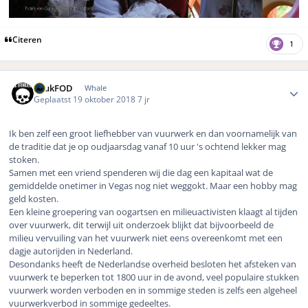
Citeren
1
Author stats
LuukFOD
Whale
Geplaatst
19 oktober 2018
7 jr
Ik ben zelf een groot liefhebber van vuurwerk en dan voornamelijk van
de traditie dat je op oudjaarsdag vanaf 10 uur 's ochtend lekker mag
stoken.
Samen met een vriend spenderen wij die dag een kapitaal wat de
gemiddelde onetimer in Vegas nog niet weggokt. Maar een hobby mag
geld kosten.
Een kleine groepering van oogartsen en milieuactivisten klaagt al tijden
over vuurwerk, dit terwijl uit onderzoek blijkt dat bijvoorbeeld de
milieu vervuiling van het vuurwerk niet eens overeenkomt met een
dagje autorijden in Nederland.
Desondanks heeft de Nederlandse overheid besloten het afsteken van
vuurwerk te beperken tot 1800 uur in de avond, veel populaire stukken
vuurwerk worden verboden en in sommige steden is zelfs een algeheel
vuurwerkverbod in sommige gedeeltes.