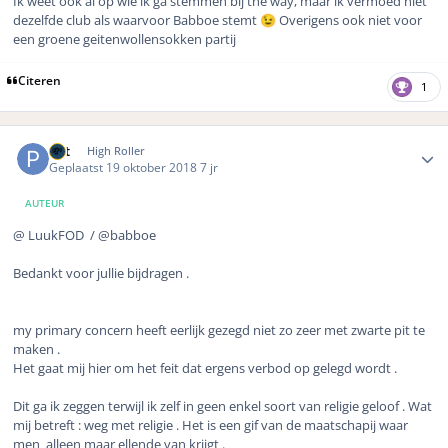
Ik weet ook al op wie ik ga stemmen bij the way, maar ik vermoed niet
dezelfde club als waarvoor Babboe stemt
Overigens ook niet voor
😉
een groene geitenwollensokken partij
Citeren
1
Author stats
Pat
High Roller
Geplaatst
19 oktober 2018
7 jr
AUTEUR
@ LuukFOD / @babboe
Bedankt voor jullie bijdragen .
my primary concern heeft eerlijk gezegd niet zo zeer met zwarte pit te
maken .
Het gaat mij hier om het feit dat ergens verbod op gelegd wordt .
Dit ga ik zeggen terwijl ik zelf in geen enkel soort van religie geloof . Wat
mij betreft : weg met religie . Het is een gif van de maatschapij waar
men alleen maar ellende van krijgt .