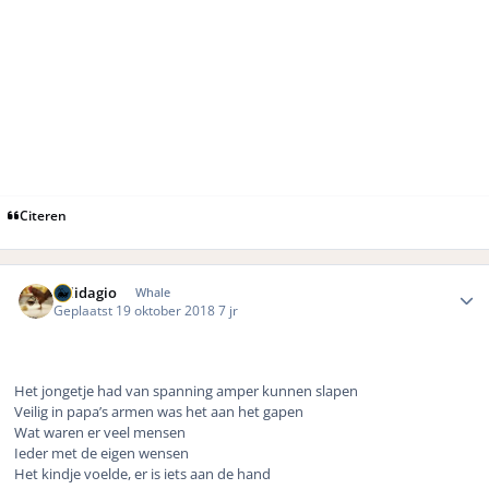
Citeren
Author stats
Solidagio
Whale
Geplaatst
19 oktober 2018
7 jr
Het jongetje had van spanning amper kunnen slapen
Veilig in papa’s armen was het aan het gapen
Wat waren er veel mensen
Ieder met de eigen wensen
Het kindje voelde, er is iets aan de hand