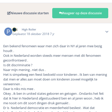
Nieuwe discussie starten
Reageer op deze discussie
Author stats
Pat
High Roller
Geplaatst
18 oktober 2018
7 jr
Een bekend fenomeen waar men zich daar in NY al jaren mee bezig
houdt .
Ook in Nederland worden steeds meer mensen met dit fenomeen
geconfronteerd .
Is dit discriminatie ?
Naar mijn mening , niet dus .
Het is simpelweg een feest bedoeld voor kinderen . Ik ben van mening
dat men er alles aan moet doen om kinderen zoveel mogelijk te
verwennen .
Daar is niks mis mee .
Okey , ik ben in united states geboren en getogen . Ondanks het feit
dat ik hier in Nederland afgestuudeerd ben en al jaren woon , heb ik
me nooit om dit soort dingen druk gemaakt .
Er is Nederland democratie en meerderheid besliest . Wat dat