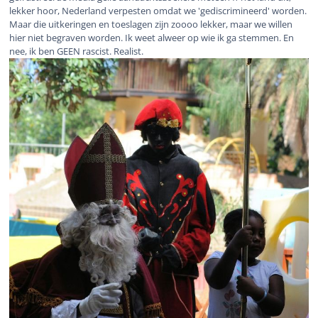
lekker hoor, Nederland verpesten omdat we 'gediscrimineerd' worden.
Maar die uitkeringen en toeslagen zijn zoooo lekker, maar we willen
hier niet begraven worden. Ik weet alweer op wie ik ga stemmen. En
nee, ik ben GEEN rascist. Realist.