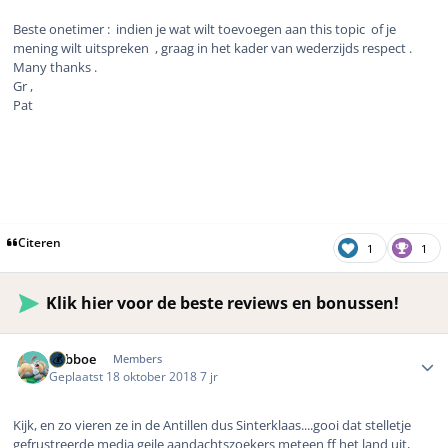
Beste onetimer : indien je wat wilt toevoegen aan this topic of je
mening wilt uitspreken , graag in het kader van wederzijds respect .
Many thanks .
Gr ,
Pat
Citeren
1
1
Klik hier voor de beste reviews en bonussen!
Author stats
babboe
Members
Geplaatst
18 oktober 2018
7 jr
Kijk, en zo vieren ze in de Antillen dus Sinterklaas....gooi dat stelletje
gefrustreerde media geile aandachtszoekers meteen ff het land uit,