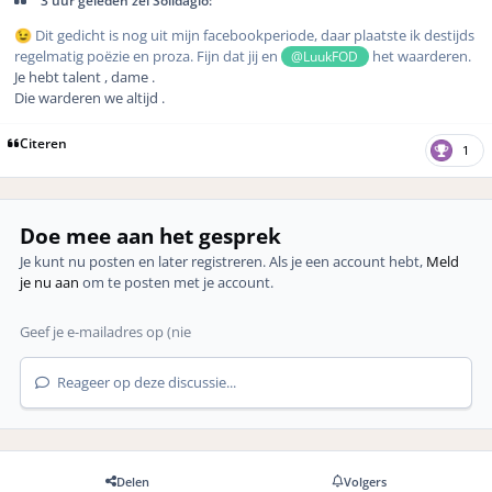
3 uur geleden zei Solidagio:
Dit gedicht is nog uit mijn facebookperiode, daar plaatste ik destijds
😉
regelmatig poëzie en proza. Fijn dat jij en
het waarderen.
@LuukFOD
Je hebt talent , dame .
Die warderen we altijd .
Citeren
1
Doe mee aan het gesprek
Je kunt nu posten en later registreren. Als je een account hebt,
Meld
je nu aan
om te posten met je account.
Reageer op deze discussie...
Delen
Volgers