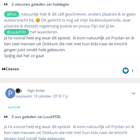
2 minuten geleden zei Solidagio:
, natuurlijk heb ik dit zelf geschreven, anders plaatste ik er geen
@Pat
auteursrecht bij.
Dit gedicht is nog uit mijn facebookperiode, daar
😉
plaatste ik destijds regelmatig poëzie en proza. Fijn dat jij en
het waarderen.
@LuukFOD
Ja tis vooral heel erg waar dit epistel. Ik kom natuurlijk uit Fryslan en ik
ken veel mensen uit Dokkum die niet met hun kids naar de intocht
gingen juist omdit hele gebeuren.
Spijtig dat het zo gaat
Citeren
1
Author stats
Pat
High Roller
Geplaatst
19 oktober 2018
7 jr
AUTEUR
3 uur geleden zei LuukFOD:
Ja tis vooral heel erg waar dit epistel. Ik kom natuurlijk uit Fryslan en ik
ken veel mensen uit Dokkum die niet met hun kids naar de intocht
gingen juist omdit hele gebeuren.