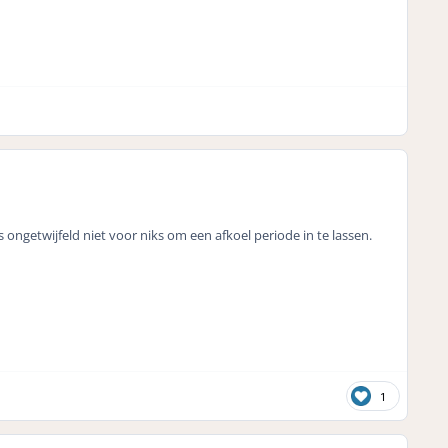
s ongetwijfeld niet voor niks om een afkoel periode in te lassen.
1