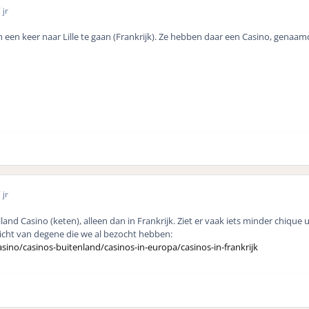
 jr
 een keer naar Lille te gaan (Frankrijk). Ze hebben daar een Casino, genaamd
 jr
lland Casino (keten), alleen dan in Frankrijk. Ziet er vaak iets minder chiqu
zicht van degene die we al bezocht hebben:
sino/casinos-buitenland/casinos-in-europa/casinos-in-frankrijk