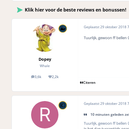
Klik hier voor de beste reviews en bonussen!
Geplaatst
29 oktober 2018
7
Tuurlijk, gewoon ff bellen 
Dopey
Whale
3,6k
2,2k
posts
Reputation
Citeren
Geplaatst
29 oktober 2018
7
10 minuten geleden zei
Tuurlijk, gewoon ff bellen 
Is het dan tussentijds opz