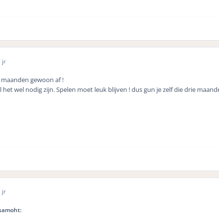
 jr
 maanden gewoon af !
al het wel nodig zijn. Spelen moet leuk blijven ! dus gun je zelf die drie maand
 jr
 samoht: