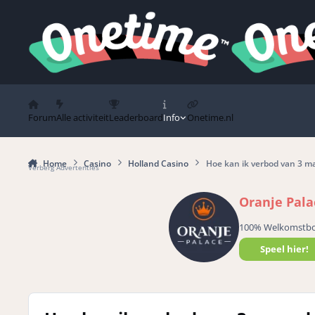
Spring naar bijdragen
Forum
Alle activiteit
Leaderboard
Info
Onetime.nl
Home
Casino
Holland Casino
Hoe kan ik verbod van 3 m
Verberg Advertenties
Oranje Pala
100% Welkomstb
Speel hier!