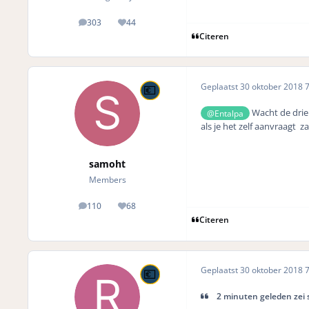
303
44
posts
Reputation
Citeren
Geplaatst
30 oktober 2018
7
Wacht de drie
@Entalpa
als je het zelf aanvraagt z
samoht
Members
110
68
posts
Reputation
Citeren
Geplaatst
30 oktober 2018
7
2 minuten geleden zei