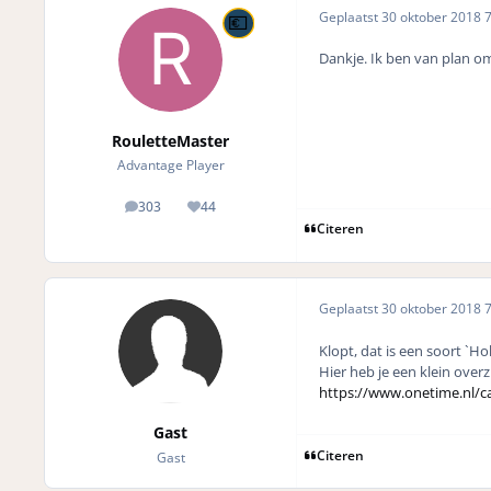
Geplaatst
30 oktober 2018
7
Dankje. Ik ben van plan om
RouletteMaster
Advantage Player
303
44
posts
Reputation
Citeren
Geplaatst
30 oktober 2018
7
Klopt, dat is een soort `Ho
Hier heb je een klein over
https://www.onetime.nl/ca
Gast
Citeren
Gast