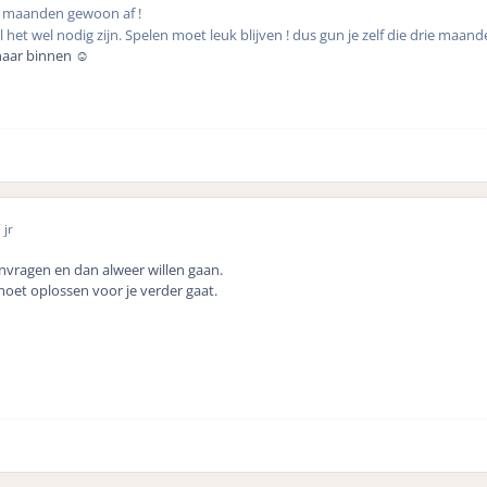
 maanden gewoon af !
al het wel nodig zijn. Spelen moet leuk blijven ! dus gun je zelf die drie maand
 naar binnen
☺️
 jr
vragen en dan alweer willen gaan.
 moet oplossen voor je verder gaat.