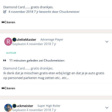
Diamond Card....... gratis drankjes.
4 november 2018
7 jr
bewerkt door Chuckmeister
Citeren
Author stats
RouletteMaster
Advantage Player
Geplaatst
4 november 2018
7 jr
AUTEUR
11 minuten geleden zei Chuckmeister:
Diamond Card....... gratis drankjes.
Ik denk dat je misschien gratis eten erbij krijgt en dat je je auto gratis
op personeel parkeren mag zetten etc.. etc...
Citeren
Author stats
Chuckmeister
Super High Roller
Geplaatst
4 november 2018
7 jr