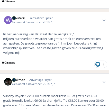
Citeren
Author stats
WouterG
Recreatieve Speler
Geplaatst
6 november 2018
7 jr
In het jaarverslag van HC staat dat ze jaarlijks 30,1
miljoen euro(verkoop waarde) aan gratis drank en eten verstrekken
aan gasten. De grootste groep van de 1,1 miljoen bezoekers krijgt
waarschijnlijk niet veel. Aan vaste gasten geven ze dus aardig wat weg
volgens mij.
Citeren
1
Author stats
Pinkman
Advantage Player
Geplaatst
6 november 2018
7 jr
Sunday Royale : 2x10000 punten maar liefst €6 2x gratis bier €6,00
gratis broodje kroket €6,00 6x drankje/koffie €18,00 Samen voor 36,00
gratis eten/drinken. Maar dan de verliezen van Pinkvrouw 35,00 en moi