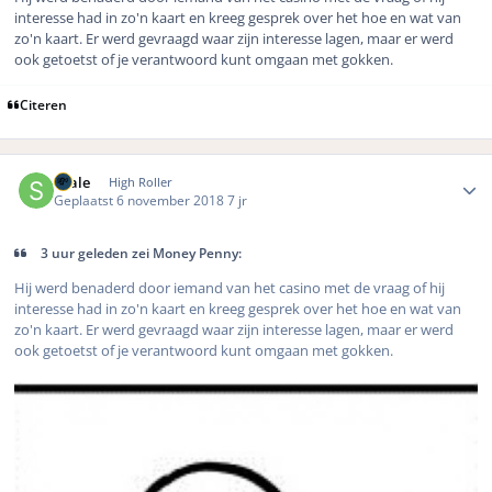
interesse had in zo'n kaart en kreeg gesprek over het hoe en wat van
zo'n kaart. Er werd gevraagd waar zijn interesse lagen, maar er werd
ook getoetst of je verantwoord kunt omgaan met gokken.
Citeren
Author stats
Skale
High Roller
Geplaatst
6 november 2018
7 jr
3 uur geleden zei Money Penny:
Hij werd benaderd door iemand van het casino met de vraag of hij
interesse had in zo'n kaart en kreeg gesprek over het hoe en wat van
zo'n kaart. Er werd gevraagd waar zijn interesse lagen, maar er werd
ook getoetst of je verantwoord kunt omgaan met gokken.