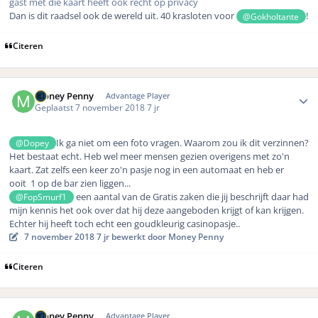
gast met die kaart heeft ook recht op privacy
Dan is dit raadsel ook de wereld uit. 40 krasloten voor
!
@Gokholtante
Citeren
Author stats
Money Penny
Advantage Player
Geplaatst
7 november 2018
7 jr
Ik ga niet om een foto vragen. Waarom zou ik dit verzinnen?
@Dopey
Het bestaat echt. Heb wel meer mensen gezien overigens met zo'n
kaart. Zat zelfs een keer zo'n pasje nog in een automaat en heb er
ooit 1 op de bar zien liggen...
een aantal van de Gratis zaken die jij beschrijft daar had
@FopSmurf1
mijn kennis het ook over dat hij deze aangeboden krijgt of kan krijgen.
Echter hij heeft toch echt een goudkleurig casinopasje..
7 november 2018
7 jr
bewerkt door Money Penny
Citeren
Author stats
Money Penny
Advantage Player