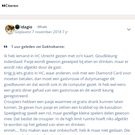
Citeren
Author stats
Solidagio
Whale
Geplaatst
7 november 2018
7 jr
1 uur geleden zei Gokholtante:
Ik heb iemand in HC Utrecht gezien met zo’n kaart. Goudkleurig
inderdaad. Pasje wordt gewoon geswiped bij eten en drinken, maar er
wordt niks afgetikt door de gast.
Krijg jij iets gratis in HC, waar anderen, ook met een Diamond Card voor
moeten betalen, dan moet een gastvrouw of dutymanager dit
goedkeuren en dat wordt ook in de computer gezet. Ik heb wel eens
een gratis diner gehad van een gastvrouw en dit wordt keurig
geregistreerd.
Croupiers hebben een pasje waarmee ze gratis drank kunnen laten
komen. Ze geven hun pasje en zetten een krabbel op de kassabon.
Speelgedrag speelt een rol, maar gezellige kleine spelers delen gewoon
mee. Dat beslist de croupier. In de high limit ruimte hoeft niks afgetikt
te worden op het gebied van eten en drinken.
enneh.... foto maken was wat onbeschoft, heb ik maar niet gedaan. Die