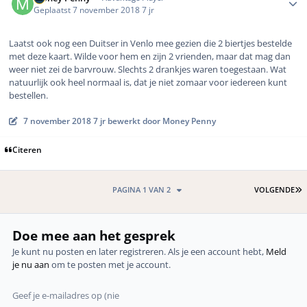
Geplaatst
7 november 2018
7 jr
Laatst ook nog een Duitser in Venlo mee gezien die 2 biertjes bestelde
met deze kaart. Wilde voor hem en zijn 2 vrienden, maar dat mag dan
weer niet zei de barvrouw. Slechts 2 drankjes waren toegestaan. Wat
natuurlijk ook heel normaal is, dat je niet zomaar voor iedereen kunt
bestellen.
7 november 2018
7 jr
bewerkt door Money Penny
Citeren
L
PAGINA 1 VAN 2
VOLGENDE
Doe mee aan het gesprek
Je kunt nu posten en later registreren. Als je een account hebt,
Meld
je nu aan
om te posten met je account.