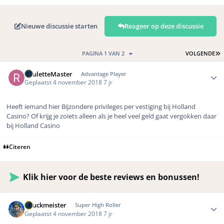
Nieuwe discussie starten
Reageer op deze discussie
L
PAGINA 1 VAN 2
VOLGENDE
Author stats
RouletteMaster
Advantage Player
Geplaatst
4 november 2018
7 jr
Heeft iemand hier Bijzondere privileges per vestiging bij Holland
Casino? Of krijg je zoiets alleen als je heel veel geld gaat vergokken daar
bij Holland Casino
Citeren
Klik hier voor de beste reviews en bonussen!
Author stats
Chuckmeister
Super High Roller
Geplaatst
4 november 2018
7 jr