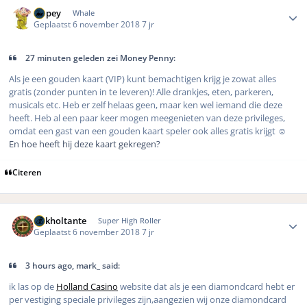
Author stats
Dopey
Whale
Geplaatst
6 november 2018
7 jr
27 minuten geleden zei Money Penny:
Als je een gouden kaart (VIP) kunt bemachtigen krijg je zowat alles
gratis (zonder punten in te leveren)! Alle drankjes, eten, parkeren,
musicals etc. Heb er zelf helaas geen, maar ken wel iemand die deze
heeft. Heb al een paar keer mogen meegenieten van deze privileges,
omdat een gast van een gouden kaart speler ook alles gratis krijgt ☺️
En hoe heeft hij deze kaart gekregen?
Citeren
Author stats
Gokholtante
Super High Roller
Geplaatst
6 november 2018
7 jr
3 hours ago, mark_ said:
ik las op de
Holland Casino
website dat als je een diamondcard hebt er
per vestiging speciale privileges zijn,aangezien wij onze diamondcard