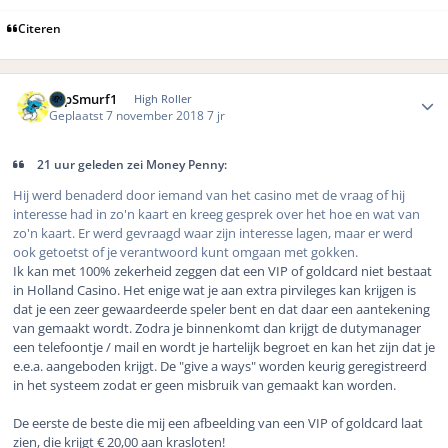
Citeren
Author stats
FopSmurf1
High Roller
Geplaatst
7 november 2018
7 jr
21 uur geleden zei Money Penny:
Hij werd benaderd door iemand van het casino met de vraag of hij
interesse had in zo'n kaart en kreeg gesprek over het hoe en wat van
zo'n kaart. Er werd gevraagd waar zijn interesse lagen, maar er werd
ook getoetst of je verantwoord kunt omgaan met gokken.
Ik kan met 100% zekerheid zeggen dat een VIP of goldcard niet bestaat
in Holland Casino. Het enige wat je aan extra pirvileges kan krijgen is
dat je een zeer gewaardeerde speler bent en dat daar een aantekening
van gemaakt wordt. Zodra je binnenkomt dan krijgt de dutymanager
een telefoontje / mail en wordt je hartelijk begroet en kan het zijn dat je
e.e.a. aangeboden krijgt. De "give a ways" worden keurig geregistreerd
in het systeem zodat er geen misbruik van gemaakt kan worden.
De eerste de beste die mij een afbeelding van een VIP of goldcard laat
zien, die krijgt € 20,00 aan krasloten!