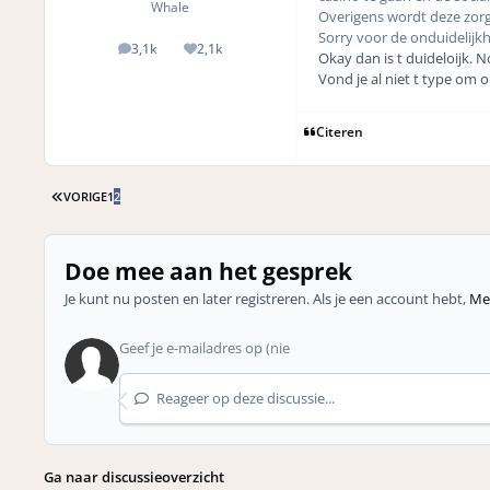
Whale
Overigens wordt deze zorg 
Sorry voor de onduidelijk
3,1k
2,1k
posts
Reputation
Okay dan is t duideloijk. N
Vond je al niet t type om
Citeren
EERSTE PAGINA
VORIGE
1
2
Doe mee aan het gesprek
Je kunt nu posten en later registreren. Als je een account hebt,
Mel
Reageer op deze discussie...
Ga naar discussieoverzicht