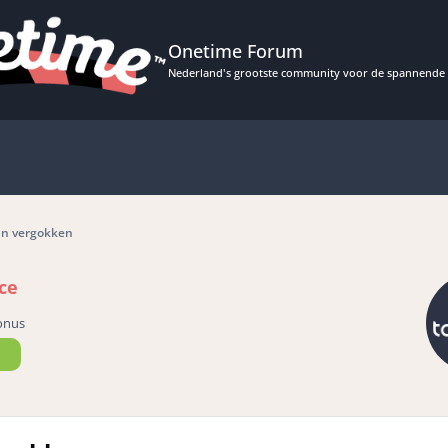
Onetime Forum
Nederland's grootste community voor de spannende 
an vergokken
ce
onus