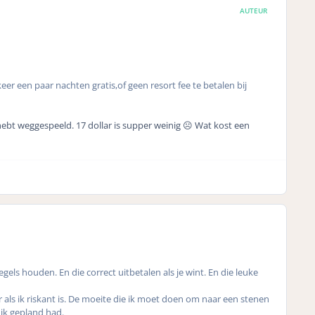
AUTEUR
eer een paar nachten gratis,of geen resort fee te betalen bij
hebt weggespeeld. 17 dollar is supper weinig
☹️ Wat kost een
regels houden. En die correct uitbetalen als je wint. En die leuke
 als ik riskant is. De moeite die ik moet doen om naar een stenen
 ik gepland had.