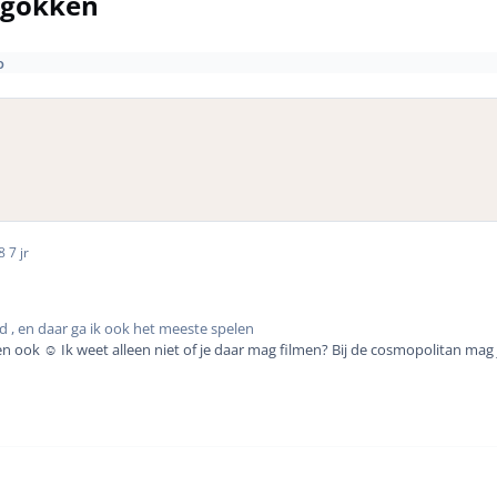
rgokken
o
18
7 jr
d , en daar ga ik ook het meeste spelen
den ook
☺️ Ik weet alleen niet of je daar mag filmen? Bij de cosmopolitan mag j