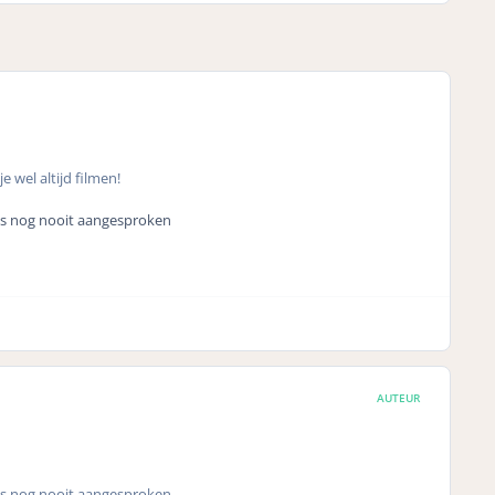
e wel altijd filmen!
n is nog nooit aangesproken
AUTEUR
n is nog nooit aangesproken