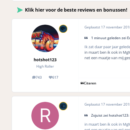
Klik hier voor de beste reviews en bonussen!
Geplaatst
17 november 20
1 minuut geleden zei E
Ik zat daar paar jaar gele
in maart ben ik ook in Mg
net een maatje van mij ges
hotshot123
High Roller
743
617
posts
Reputation
Citeren
Geplaatst
17 november 20
Zojuist zei hotshot123:
in maart ben ik ook in Mg
net een maatje van mij ges