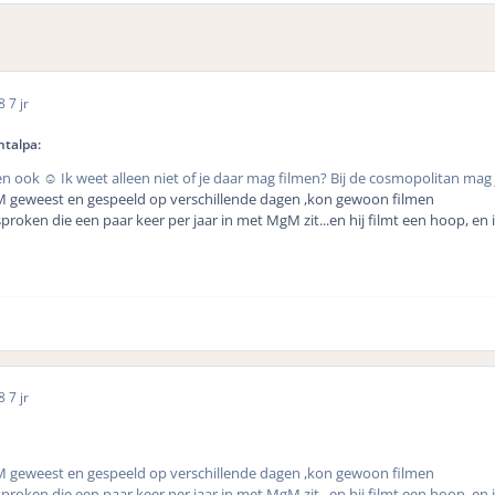
18
7 jr
ntalpa:
den ook
☺️ Ik weet alleen niet of je daar mag filmen? Bij de cosmopolitan mag j
M geweest en gespeeld op verschillende dagen ,kon gewoon filmen
proken die een paar keer per jaar in met MgM zit...en hij filmt een hoop, e
18
7 jr
M geweest en gespeeld op verschillende dagen ,kon gewoon filmen
proken die een paar keer per jaar in met MgM zit...en hij filmt een hoop, e