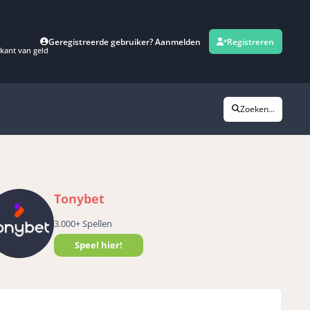
Geregistreerde gebruiker? Aanmelden
Registreren
kant van geld
Zoeken...
Tonybet
3.000+ Spellen
Speel hier!