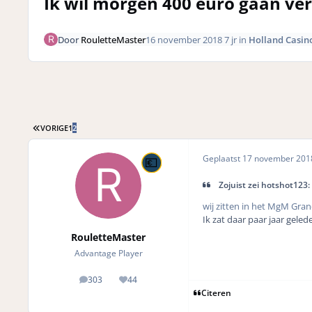
Ik wil morgen 400 euro gaan ve
Door
RouletteMaster
16 november 2018
7 jr
in
Holland Casin
EERSTE PAGINA
VORIGE
1
2
Geplaatst
17 november 20
Zojuist zei hotshot123:
wij zitten in het MgM Gran
Ik zat daar paar jaar gele
RouletteMaster
Advantage Player
303
44
posts
Reputation
Citeren