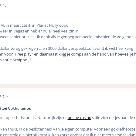
18
7 jr
M, in maart zat ik in Planet Hollywood
weer in Vegas en heb er nu al heel veel zin in
eet ik niet precies...ik denk als je genoeg verspeeld, mischien de volgende k
ollar terug gekregen ....en 3000 dollar verspeeld...dit vond ik wel heel karig
en voor "Free play" en daarnaast krijg je comps aan de hand van hoeveel je 
(vanuit Schiphol)?
18
7 jr
 zei Gokholtante:
t op zich riskant is. Natuurlijk zijn er
online casino
’s die zich netjes aan de 
ken thuis, in de beslotenheid van je eigen computer voor een gokliefhebster
e controle die hierbij komt kijken zorgt ervoor dat ik niet meer verspeel dan