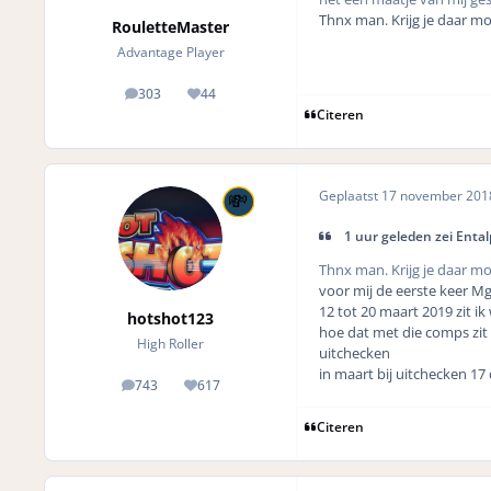
Thnx man. Krijg je daar m
RouletteMaster
Advantage Player
303
44
posts
Reputation
Citeren
Geplaatst
17 november 20
1 uur geleden zei Ental
Thnx man. Krijg je daar m
voor mij de eerste keer Mg
12 tot 20 maart 2019 zit ik 
hotshot123
hoe dat met die comps zit w
High Roller
uitchecken
in maart bij uitchecken 17 d
743
617
posts
Reputation
Citeren