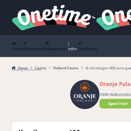
Spring naar bijdragen
Forum
Alle activiteit
Leaderboard
Info
Onetime.nl
Home
Casino
Holland Casino
Ik wil morgen 400 euro ga
Verberg Advertenties
Oranje Pala
100% Welkomstb
Speel hier!