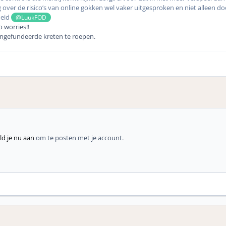
over de risico’s van online gokken wel vaker uitgesproken en niet alleen do
heid
@LuukFOD
o worries!!
 ongefundeerde kreten te roepen.
d je nu aan
om te posten met je account.