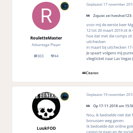
Geplaatst
17 november 20
Zojuist zei hotshot123:
voor mij de eerste keer Mg
12 tot 20 maart 2019 zit ik 
hoe dat met die comps zit w
RouletteMaster
uitchecken
Advantage Player
in maart bij uitchecken 17 d
Je spaart volgens mij punt
303
44
posts
Reputation
vliegticket naar Las Vegas 
Citeren
Geplaatst
19 november 20
Op 17-11-2018 om 15:58
Nou, ik bedoelde niet dat he
bonussen weg geven.
Ik bedoelde dat online gok
LuukFOD
casino te gaan en de social