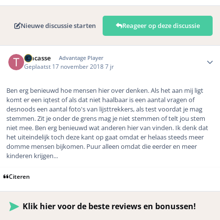
Nieuwe discussie starten
Reageer op deze discussie
Author stats
Tracasse
Advantage Player
Geplaatst
17 november 2018
7 jr
Ben erg benieuwd hoe mensen hier over denken. Als het aan mij ligt
komt er een iqtest of als dat niet haalbaar is een aantal vragen of
desnoods een aantal foto's van lijsttrekkers, als test voordat je mag
stemmen. Zit je onder de grens mag je niet stemmen of telt jou stem
niet mee. Ben erg benieuwd wat anderen hier van vinden. Ik denk dat
het uiteindelijk toch deze kant op gaat omdat er helaas steeds meer
domme mensen bijkomen. Puur alleen omdat die eerder en meer
kinderen krijgen...
Citeren
Klik hier voor de beste reviews en bonussen!