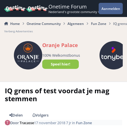
Spring naar bijdragen
Onetime Forum
Aanmelden
Nederland's grootste community voor de spannende 
Home
Onetime Community
Algemeen
Fun Zone
IQ grens
Verberg Advertenties
Oranje Palace
100% Welkomstbonus
Speel hier!
IQ grens of test voordat je mag
stemmen
Delen
Volgers
Door
Tracasse
17 november 2018
7 jr
in
Fun Zone