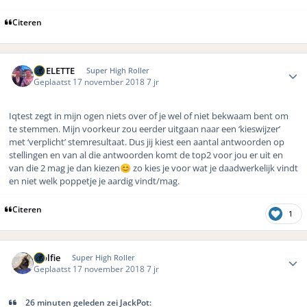
Citeren
Author stats
ROELETTE
Super High Roller
Geplaatst
17 november 2018
7 jr
Iqtest zegt in mijn ogen niets over of je wel of niet bekwaam bent om
te stemmen. Mijn voorkeur zou eerder uitgaan naar een ‘kieswijzer’
met ‘verplicht’ stemresultaat. Dus jij kiest een aantal antwoorden op
stellingen en van al die antwoorden komt de top2 voor jou er uit en
van die 2 mag je dan kiezen
zo kies je voor wat je daadwerkelijk vindt
😊
en niet welk poppetje je aardig vindt/mag.
Citeren
1
Author stats
Wolfie
Super High Roller
Geplaatst
17 november 2018
7 jr
26 minuten geleden zei JackPot: