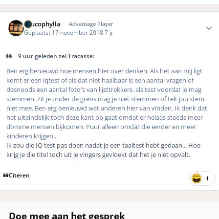
Author stats
Leucophylla
Advantage Player
Geplaatst
17 november 2018
7 jr
9 uur geleden zei Tracasse:
Ben erg benieuwd hoe mensen hier over denken. Als het aan mij ligt
komt er een iqtest of als dat niet haalbaar is een aantal vragen of
desnoods een aantal foto's van lijsttrekkers, als test voordat je mag
stemmen. Zit je onder de grens mag je niet stemmen of telt jou stem
niet mee. Ben erg benieuwd wat anderen hier van vinden. Ik denk dat
het uiteindelijk toch deze kant op gaat omdat er helaas steeds meer
domme mensen bijkomen. Puur alleen omdat die eerder en meer
kinderen krijgen...
Ik zou die IQ test pas doen nadat je een taaltest hebt gedaan... Hoe
krijg je die titel toch uit je vingers gevloekt dat het je niet opvalt.
Citeren
1
Doe mee aan het gesprek