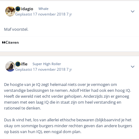
Author stats
Solidagio
Whale
Geplaatst
17 november 2018
7 jr
Maf voorstel.
Citeren
Author stats
Wolfie
Super High Roller
Geplaatst
17 november 2018
7 jr
De hoogte van je IQ zegt helemaal niets over je vermogen om
verstandige beslissingen te nemen. Adolf Hitler had ook een hoog IQ.
Heeft de wereld niet echt verder geholpen. Anderzijds zijn er genoeg
mensen met een laag IQ die in staat zijn om heel verstanding en
rationeel te denken.
Dus ik vind het, los van allerlei ethische bezwaren (blijkbaarvind je het
okay om sommige burgers minder rechten geven dan andere burgers
op basis van hun IQ), een nogal dom plan.