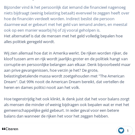
Bijzonder vind ik het persoonlijk dat iemand die financieel nagenoeg
niets bijdraagt (weinig belasting betaalt) evenveel te zeggen heeft over
hoe de financiën verdeelt worden
. Indirect beslist die persoon
daarmee wat er gebeurt met het geld van iemand anders, en meestal
ook op een manier waarbij hij of zij vooral geholpen is.
Het alternatief is dat de mensen met het geld volledig bepalen hoe
alles politiek geregeld wordt.
Wij zien allemaal hoe dat in Amerika werkt. De rijken worden rijker, de
kloof tussen arm en rijk wordt jaarlijks groter en de politiek hangt van
corruptie en persoonlijke belangen aan elkaar. Denk bijvoorbeeld maar
aan prive gevangenissen, hoe verzin je het? De grote,
belastingbetalende massa wordt zoetgehouden met "The American
Dream". Dat 99% nooit de American Dream bereikt, dat vertellen de
heren en dames politici nooit aan het volk.
Hoe tegenstrijdig het ook klinkt, ik denk juist dat het voor balans zorgt
als mensen die minder of weinig bijdragen ook bepalen wat er met het
gemeenschappelijke geld gebeurt. In ieder geval voor een betere
balans dan wanneer de rijken het voor het zeggen hebben.
Citeren
1