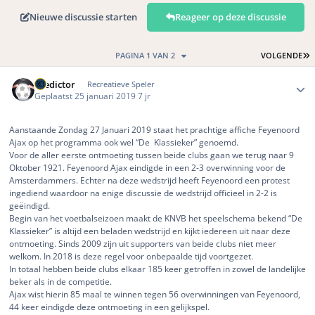
Nieuwe discussie starten
Reageer op deze discussie
L
PAGINA 1 VAN 2
VOLGENDE
Author stats
Predictor
Recreatieve Speler
Geplaatst
25 januari 2019
7 jr
Aanstaande Zondag 27 Januari 2019 staat het prachtige affiche Feyenoord
Ajax op het programma ook wel “De
Klassieker” genoemd.
Voor de aller eerste ontmoeting tussen beide clubs gaan we terug naar 9
Oktober 1921. Feyenoord Ajax eindigde in een 2-3 overwinning voor de
Amsterdammers. Echter na deze wedstrijd heeft Feyenoord een protest
ingediend waardoor na enige discussie de wedstrijd officieel in 2-2 is
geëindigd.
Begin van het voetbalseizoen maakt de KNVB het speelschema bekend “De
Klassieker” is altijd een beladen wedstrijd en kijkt iedereen uit naar deze
ontmoeting. Sinds 2009 zijn uit supporters van beide clubs niet meer
welkom. In 2018 is deze regel voor onbepaalde tijd voortgezet.
In totaal hebben beide clubs elkaar 185 keer getroffen in zowel de landelijke
beker als in de competitie.
Ajax wist hierin 85 maal te winnen tegen 56 overwinningen van Feyenoord,
44 keer eindigde deze ontmoeting in een gelijkspel.