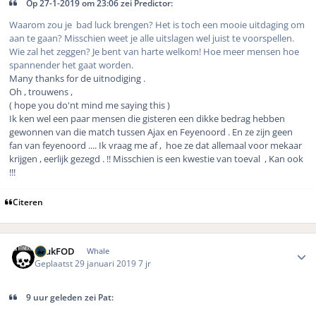
Op 27-1-2019 om 23:06 zei Predictor:
Waarom zou je bad luck brengen? Het is toch een mooie uitdaging om
aan te gaan? Misschien weet je alle uitslagen wel juist te voorspellen.
Wie zal het zeggen? Je bent van harte welkom! Hoe meer mensen hoe
spannender het gaat worden.
Many thanks for de uitnodiging .
Oh , trouwens ,
( hope you do'nt mind me saying this )
Ik ken wel een paar mensen die gisteren een dikke bedrag hebben
gewonnen van die match tussen Ajax en Feyenoord . En ze zijn geen
fan van feyenoord .... Ik vraag me af , hoe ze dat allemaal voor mekaar
krijgen , eerlijk gezegd . !! Misschien is een kwestie van toeval , Kan ook
!!!
Citeren
Author stats
LuukFOD
Whale
Geplaatst
29 januari 2019
7 jr
9 uur geleden zei Pat: