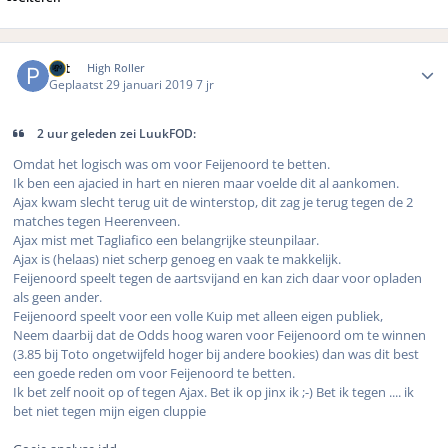
Author stats
Pat
High Roller
Geplaatst
29 januari 2019
7 jr
2 uur geleden zei LuukFOD:
Omdat het logisch was om voor Feijenoord te betten.
Ik ben een ajacied in hart en nieren maar voelde dit al aankomen.
Ajax kwam slecht terug uit de winterstop, dit zag je terug tegen de 2
matches tegen Heerenveen.
Ajax mist met Tagliafico een belangrijke steunpilaar.
Ajax is (helaas) niet scherp genoeg en vaak te makkelijk.
Feijenoord speelt tegen de aartsvijand en kan zich daar voor opladen
als geen ander.
Feijenoord speelt voor een volle Kuip met alleen eigen publiek,
Neem daarbij dat de Odds hoog waren voor Feijenoord om te winnen
(3.85 bij Toto ongetwijfeld hoger bij andere bookies) dan was dit best
een goede reden om voor Feijenoord te betten.
Ik bet zelf nooit op of tegen Ajax. Bet ik op jinx ik ;-) Bet ik tegen .... ik
bet niet tegen mijn eigen cluppie