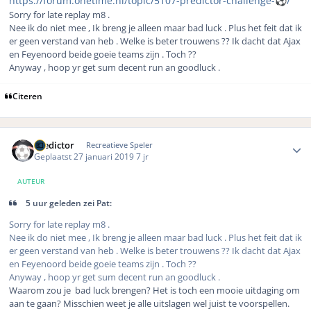
https://forum.onetime.nl/topic/5107-predictor-challenge-
️/
⚽
Sorry for late replay m8 .
Nee ik do niet mee , Ik breng je alleen maar bad luck . Plus het feit dat ik
er geen verstand van heb . Welke is beter trouwens ?? Ik dacht dat Ajax
en Feyenoord beide goeie teams zijn . Toch ??
Anyway , hoop yr get sum decent run an goodluck .
Citeren
Author stats
Predictor
Recreatieve Speler
Geplaatst
27 januari 2019
7 jr
AUTEUR
5 uur geleden zei Pat:
Sorry for late replay m8 .
Nee ik do niet mee , Ik breng je alleen maar bad luck . Plus het feit dat ik
er geen verstand van heb . Welke is beter trouwens ?? Ik dacht dat Ajax
en Feyenoord beide goeie teams zijn . Toch ??
Anyway , hoop yr get sum decent run an goodluck .
Waarom zou je bad luck brengen? Het is toch een mooie uitdaging om
aan te gaan? Misschien weet je alle uitslagen wel juist te voorspellen.