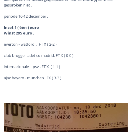
gesproken niet .
periode 10-12 december ,
Inzet 1 ( één ) euro
Winst 295 euro .
everton - watford. . FT X ( 2-2 )
club brugge - atletico madrid. FT X ( 0-0 )
internazionale - psv . FT X ( 1-1 )
ajax bayern - munchen . FX ( 3-3 )