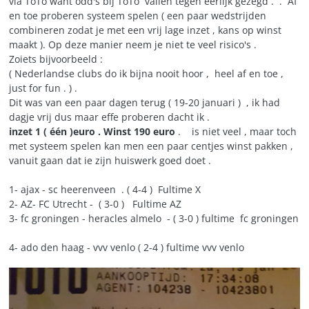
via ToTo want odd's bij ToTo vallen tegen eerlijk gezegd . . Af
en toe proberen systeem spelen ( een paar wedstrijden
combineren zodat je met een vrij lage inzet , kans op winst
maakt ). Op deze manier neem je niet te veel risico's .
Zoiets bijvoorbeeld :
( Nederlandse clubs do ik bijna nooit hoor , heel af en toe ,
just for fun . ) .
Dit was van een paar dagen terug ( 19-20 januari ) , ik had
dagje vrij dus maar effe proberen dacht ik .
inzet 1 ( één )euro . Winst 190 euro
. is niet veel , maar toch
met systeem spelen kan men een paar centjes winst pakken ,
vanuit gaan dat ie zijn huiswerk goed doet .
1- ajax - sc heerenveen . ( 4-4 ) Fultime X
2- AZ- FC Utrecht - ( 3-0 ) Fultime AZ
3- fc groningen - heracles almelo - ( 3-0 ) fultime fc groningen
4- ado den haag - vvv venlo ( 2-4 ) fultime vvv venlo