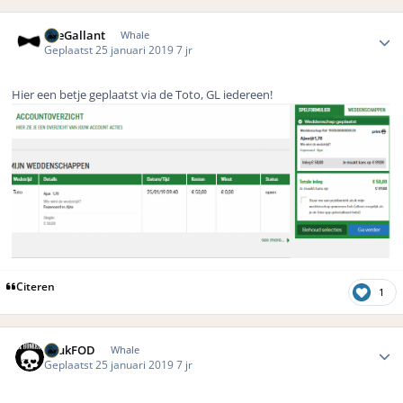
Author stats
TheGallant
Whale
Geplaatst
25 januari 2019
7 jr
Hier een betje geplaatst via de Toto, GL iedereen!
Citeren
1
Author stats
LuukFOD
Whale
Geplaatst
25 januari 2019
7 jr