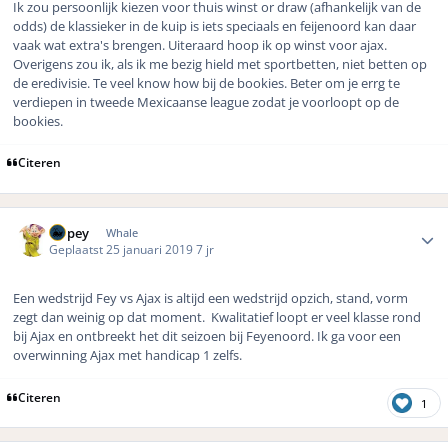
Ik zou persoonlijk kiezen voor thuis winst or draw (afhankelijk van de
odds) de klassieker in de kuip is iets speciaals en feijenoord kan daar
vaak wat extra's brengen. Uiteraard hoop ik op winst voor ajax.
Overigens zou ik, als ik me bezig hield met sportbetten, niet betten op
de eredivisie. Te veel know how bij de bookies. Beter om je errg te
verdiepen in tweede Mexicaanse league zodat je voorloopt op de
bookies.
Citeren
Author stats
Dopey
Whale
Geplaatst
25 januari 2019
7 jr
Een wedstrijd Fey vs Ajax is altijd een wedstrijd opzich, stand, vorm
zegt dan weinig op dat moment. Kwalitatief loopt er veel klasse rond
bij Ajax en ontbreekt het dit seizoen bij Feyenoord. Ik ga voor een
overwinning Ajax met handicap 1 zelfs.
Citeren
1