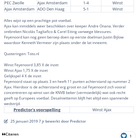
PEC Zwolle
Ajax Amsterdam
1-4
Winst
Ajax Amsterdam
ADO Den Haag
5-1
Winst
Alles wijst op een prachtige pot voetbal.
Ajax kan inmiddels weer beschikken over keeper Andre Onana. Verder
ontbreken Nicolás Tagliafico & Carel Eiting vanwege blessures.
Feyenoord kan nog geen beroep doen op eerste doelman Justin Bijlow
waardoor Kenneth Vermeer zijn plaats onder de lat inneemt.
Quoteringen: Toto.nl
Winst Feyenoord 3,85 X de inzet
Winst Ajax 1,75 X de inzet
Gelijkspel 4 X de inzet
Feyenoord staat op plaats 3 en heeft 11 punten achterstand op nummer 2
Ajax. Hierdoor is de achterstand erg groot en zal Feyenoord zich vooral
concentreren op winst van de KNVB beker (vermoedelijk) wat ook recht
geeft op Europees voetbal. Desalniettemin blijft het altijd een spannende
wedstrijd.
Predictor’s voorspelling
Winst Ajax
25 januari 2019
7 jr
bewerkt door Predictor
Citeren
1