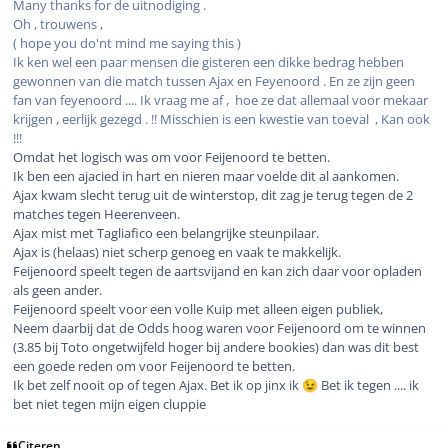
Many thanks for de uitnodiging .
Oh , trouwens ,
( hope you do'nt mind me saying this )
Ik ken wel een paar mensen die gisteren een dikke bedrag hebben
gewonnen van die match tussen Ajax en Feyenoord . En ze zijn geen
fan van feyenoord .... Ik vraag me af , hoe ze dat allemaal voor mekaar
krijgen , eerlijk gezegd . !! Misschien is een kwestie van toeval , Kan ook
!!!
Omdat het logisch was om voor Feijenoord te betten.
Ik ben een ajacied in hart en nieren maar voelde dit al aankomen.
Ajax kwam slecht terug uit de winterstop, dit zag je terug tegen de 2
matches tegen Heerenveen.
Ajax mist met Tagliafico een belangrijke steunpilaar.
Ajax is (helaas) niet scherp genoeg en vaak te makkelijk.
Feijenoord speelt tegen de aartsvijand en kan zich daar voor opladen
als geen ander.
Feijenoord speelt voor een volle Kuip met alleen eigen publiek,
Neem daarbij dat de Odds hoog waren voor Feijenoord om te winnen
(3.85 bij Toto ongetwijfeld hoger bij andere bookies) dan was dit best
een goede reden om voor Feijenoord te betten.
Ik bet zelf nooit op of tegen Ajax. Bet ik op jinx ik
Bet ik tegen .... ik
😉
bet niet tegen mijn eigen cluppie
Citeren