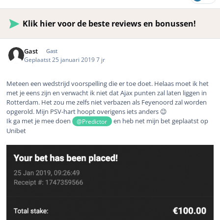
Klik hier voor de beste reviews en bonussen!
Gast
Gast
Geplaatst
25 januari 2019
7 jr
Meteen een wedstrijd voorspelling die er toe doet. Helaas moet ik het
met je eens zijn en verwacht ik niet dat Ajax punten zal laten liggen in
Rotterdam. Het zou me zelfs niet verbazen als Feyenoord zal worden
opgerold. Mijn PSV-hart hoopt overigens iets anders 😉
Ik ga met je mee doen
en heb net mijn bet geplaatst op
@Predictor
Unibet