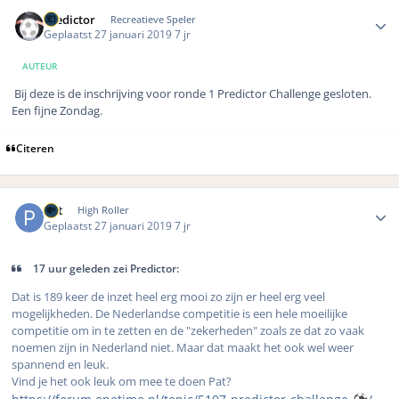
Author stats
Predictor
Recreatieve Speler
Geplaatst
27 januari 2019
7 jr
AUTEUR
Bij deze is de inschrijving voor ronde 1 Predictor Challenge gesloten.
Een fijne Zondag.
Citeren
Author stats
Pat
High Roller
Geplaatst
27 januari 2019
7 jr
17 uur geleden zei Predictor:
Dat is 189 keer de inzet heel erg mooi zo zijn er heel erg veel
mogelijkheden. De Nederlandse competitie is een hele moeilijke
competitie om in te zetten en de "zekerheden" zoals ze dat zo vaak
noemen zijn in Nederland niet. Maar dat maakt het ook wel weer
spannend en leuk.
Vind je het ook leuk om mee te doen Pat?