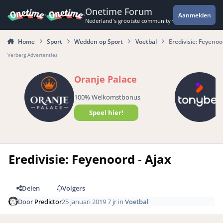
Spring naar bijdragen
Onetime Forum
Aanmelden
Nederland's grootste community voor de spannende 
Home
Sport
Wedden op Sport
Voetbal
Eredivisie: Feyenoo
Verberg Advertenties
Oranje Palace
100% Welkomstbonus
Speel hier!
Eredivisie: Feyenoord - Ajax
Delen
Volgers
Door
Predictor
25 januari 2019
7 jr
in
Voetbal