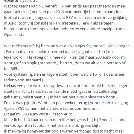
Goeie analyse idd .
Wat top teams van NL betreft , Ik ben sinds een paat maanden meer
gaan opletten ( ben van plan 2019 wat meer tijd besteden aan club
footbal ) , wat mij opgevallen is dat PSV is een team die in vergelijking
m Ajax , toch vrij consistent kan presteren . Terwijl als ze tegen
buitenlandse teams spelen dan hebben ze een andere speelpatroon .
Opvallend .
Wat odd's betreft bij betsson was die van Ajax feyenoord , ietsje hoger
. Een maat van me belde op en zei dat ie 1k gaat inzetten ( op
feyenoord ) . Hij vroeg of ik mee do , ik zei zet maar 200 euro voor mij .
Voor grof en single ( standard ) betten , doen we altijd via betsson of
bet 365 .
Voor systeem spelen en lagere inzet , doen we via ToTo . ( daar is een
reden voor uiteraard ) .
Helaas een paar weken terug kwam ik achter dat multi bets met lagere
inzets via ToTo ( mits het om zelfde match gaat en op zelfde dag
gebeurt ) , belastbaar is . ( ik heb het niet over online toto hoor ) .
En dat was pijnlijk . Want een paar weken terug ( voor de kerst ) ik ging
Ajax en PSV samen met 2 andere teams combineren .
Dit gaf mij 300 euro winst ( inzet 1 euro ) .
Maar ik had 10 kaarten van de zelfde bet gekocht ( bij 3 verschillende
verkooppunten ) , zofat ik net onder de bb grens blijf .
Ik merkte bij hoogvliet dat odd's waren verhoogd dus ik dacht maar