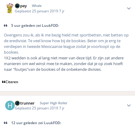
Author stats
Dopey
Whale
Geplaatst
25 januari 2019
7 jr
5 uur geleden zei LuukFOD:
Overigens zou ik, als ik me bezig hield met sportbetten, niet betten op
de eredivisie. Te veel know how bij de bookies. Beter om je errg te
verdiepen in tweede Mexicaanse league zodat je voorloopt op de
bookies.
1X2 wedden is ook al lang niet meer van deze tijd. Er zijn zat andere
manieren om wel winst mee te maken, zonder dat je op zoek hoeft
naar "foutjes"van de bookies of de onbekende divisies.
Citeren
Author stats
Hotrunner
Super High Roller
Geplaatst
25 januari 2019
7 jr
12 uur geleden zei LuukFOD: