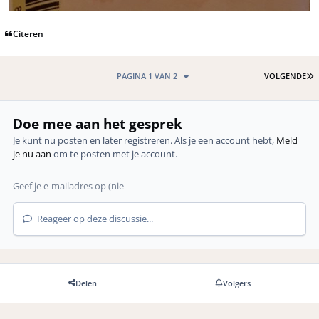
Citeren
L
PAGINA 1 VAN 2
VOLGENDE
Doe mee aan het gesprek
Je kunt nu posten en later registreren. Als je een account hebt,
Meld
je nu aan
om te posten met je account.
Reageer op deze discussie...
Delen
Volgers