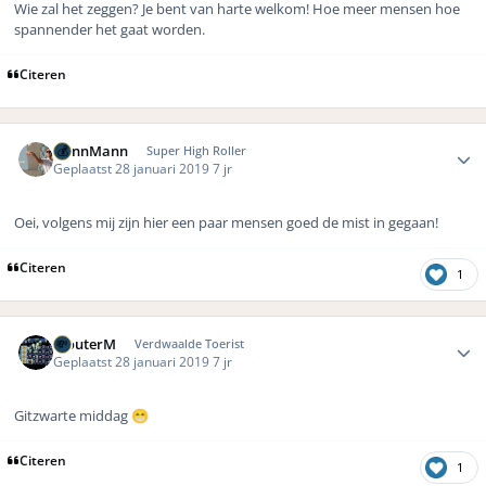
Wie zal het zeggen? Je bent van harte welkom! Hoe meer mensen hoe
spannender het gaat worden.
Citeren
Author stats
DennMann
Super High Roller
Geplaatst
28 januari 2019
7 jr
Oei, volgens mij zijn hier een paar mensen goed de mist in gegaan!
Citeren
1
Author stats
WouterM
Verdwaalde Toerist
Geplaatst
28 januari 2019
7 jr
Gitzwarte middag
😁
Citeren
1