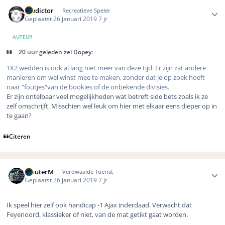
Author stats
Predictor
Recreatieve Speler
Geplaatst
26 januari 2019
7 jr
AUTEUR
20 uur geleden zei Dopey:
1X2 wedden is ook al lang niet meer van deze tijd. Er zijn zat andere
manieren om wel winst mee te maken, zonder dat je op zoek hoeft
naar "foutjes"van de bookies of de onbekende divisies.
Er zijn ontelbaar veel mogelijkheden wat betreft side bets zoals ik ze
zelf omschrijft. Misschien wel leuk om hier met elkaar eens dieper op in
te gaan?
Citeren
Author stats
WouterM
Verdwaalde Toerist
Geplaatst
26 januari 2019
7 jr
Ik speel hier zelf ook handicap -1 Ajax inderdaad. Verwacht dat
Feyenoord, klassieker of niet, van de mat getikt gaat worden.