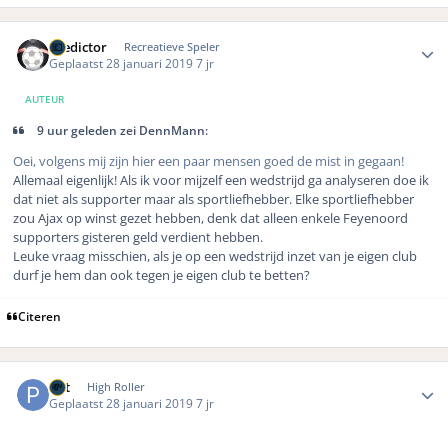
Author stats
Predictor
Recreatieve Speler
Geplaatst
28 januari 2019
7 jr
AUTEUR
9 uur geleden zei DennMann:
Oei, volgens mij zijn hier een paar mensen goed de mist in gegaan!
Allemaal eigenlijk! Als ik voor mijzelf een wedstrijd ga analyseren doe ik
dat niet als supporter maar als sportliefhebber. Elke sportliefhebber
zou Ajax op winst gezet hebben, denk dat alleen enkele Feyenoord
supporters gisteren geld verdient hebben.
Leuke vraag misschien, als je op een wedstrijd inzet van je eigen club
durf je hem dan ook tegen je eigen club te betten?
Citeren
Author stats
Pat
High Roller
Geplaatst
28 januari 2019
7 jr