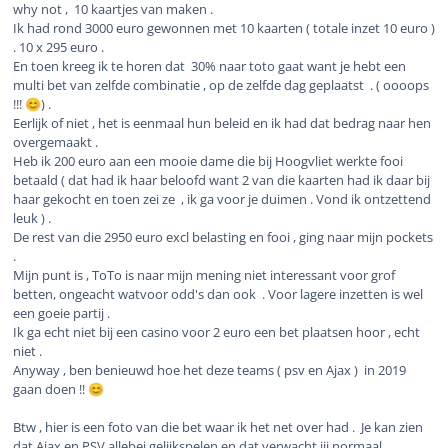
why not , 10 kaartjes van maken .
Ik had rond 3000 euro gewonnen met 10 kaarten ( totale inzet 10 euro )
. 10 x 295 euro .
En toen kreeg ik te horen dat 30% naar toto gaat want je hebt een
multi bet van zelfde combinatie , op de zelfde dag geplaatst . ( oooops
!!!
) .
😊
Eerlijk of niet , het is eenmaal hun beleid en ik had dat bedrag naar hen
overgemaakt .
Heb ik 200 euro aan een mooie dame die bij Hoogvliet werkte fooi
betaald ( dat had ik haar beloofd want 2 van die kaarten had ik daar bij
haar gekocht en toen zei ze , ik ga voor je duimen . Vond ik ontzettend
leuk ) .
De rest van die 2950 euro excl belasting en fooi , ging naar mijn pockets
.
Mijn punt is , ToTo is naar mijn mening niet interessant voor grof
betten, ongeacht watvoor odd's dan ook . Voor lagere inzetten is wel
een goeie partij .
Ik ga echt niet bij een casino voor 2 euro een bet plaatsen hoor , echt
niet .
Anyway , ben benieuwd hoe het deze teams ( psv en Ajax ) in 2019
gaan doen !!
😊
Btw , hier is een foto van die bet waar ik het net over had . Je kan zien
dat Ajax en PSV allebei gelijkspelen en dat verwacht jij normaal