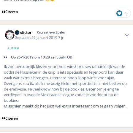
Citeren
1
Author stats
Predictor
Recreatieve Speler
Geplaatst
26 januari 2019
7 jr
AUTEUR
Op 25-1-2019 om 10:28 zei LuukFOD:
Ik zou persoonlijk kiezen voor thuis winst or draw (afhankelijk van de
odds) de klassieker in de kuip is iets speciaals en feijenoord kan daar
vaak wat extra's brengen. Uiteraard hoop ik op winst voor ajax.
Overigens zou ik, als ik me bezig hield met sportbetten, niet betten op
de eredivisie. Te veel know how bij de bookies. Beter om je errg te
verdiepen in tweede Mexicaanse league zodat je voorloopt op de
bookies.
Misschien maakt dit het juist wel extra interessant om te gaan volgen.
Citeren