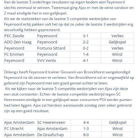
Van de laatste 5 onderlinge resultaten op eigen bodem wist Feyenoord
slechts eenmaal te winnen. Tweemaal ging Ajax er met de winst vandoor en
2 maal eindigde het in een gelijkspel.
Als we de statistieken van de laatste 5 competitie wedstrijden van
Feyenoord erbij pakken valt het op dat ze zeker de laatste 3 wedstrijden erg
wisselvallig hebben gepresteerd.
PEC Zwolle
Feyenoord
3-1
Verlies
ADO Den Haag
Feyenoord
2-2
Gelijkspel
Feyenoord
Fortuna Sittard
0-2
Verlies
FC Emmen
Feyenoord
1-4
Winst
Feyenoord
VVV Venlo
4-1
Winst
Onlangs heeft Feyenoord trainer Giovanni van Bronckhorst aangekondigd
Feyenoord na dit seizoen te verlaten. Van Bronckhorst zal er ongetwijfeld op
gebrand zijn Feyenoord met een goed gevoel achter te laten.
Als we kijken naar de laatste 5 competitie wedstrijden van Ajax zijn deze
een stuk constanter. Echter de laatste competitie wedstrijd tegen SC
Heerenveen eindigde in een gelijkspel waar concurrent PSV eerder punten
had laten liggen. Ajax zal hierdoor aanstaande zondag zeer zeker gebrand
zijn op een goed resultaat.
Ajax Amsterdam
SC Heerenveen
4-4
Gelijkspel
FC Utrecht
Ajax Amsterdam
1-3
Winst
Ajax Amsterdam
De Graafschap
8-0
Winst