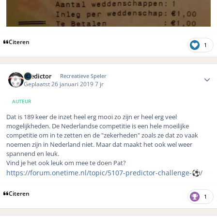
Citeren
1
Author stats
Predictor
Recreatieve Speler
Geplaatst
26 januari 2019
7 jr
AUTEUR
Dat is 189 keer de inzet heel erg mooi zo zijn er heel erg veel
mogelijkheden. De Nederlandse competitie is een hele moeilijke
competitie om in te zetten en de "zekerheden" zoals ze dat zo vaak
noemen zijn in Nederland niet. Maar dat maakt het ook wel weer
spannend en leuk.
Vind je het ook leuk om mee te doen Pat?
https://forum.onetime.nl/topic/5107-predictor-challenge-
️/
⚽
Citeren
1