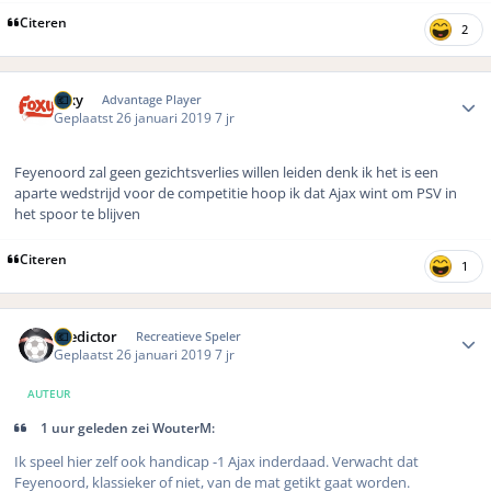
Citeren
2
Author stats
foxy
Advantage Player
Geplaatst
26 januari 2019
7 jr
Feyenoord zal geen gezichtsverlies willen leiden denk ik het is een
aparte wedstrijd voor de competitie hoop ik dat Ajax wint om PSV in
het spoor te blijven
Citeren
1
Author stats
Predictor
Recreatieve Speler
Geplaatst
26 januari 2019
7 jr
AUTEUR
1 uur geleden zei WouterM:
Ik speel hier zelf ook handicap -1 Ajax inderdaad. Verwacht dat
Feyenoord, klassieker of niet, van de mat getikt gaat worden.