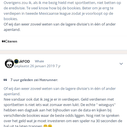
Overigens zou ik, als ik me bezig hield met sportbetten, niet betten op
de eredivisie. Te veel know how bij de bookies. Beter om je errg te
verdiepen in tweede Mexicaanse league zodat je voorloopt op de
bookies.
Of wij dan weer zoveel weten van de lagere divisie's in één of ander
apenland.
Citeren
Author stats
LuukFOD
Whale
Geplaatst
26 januari 2019
7 jr
7 uur geleden zei Hotrunner:
Of wij dan weer zoveel weten van de lagere divisie's in één of ander
apenland.
Nee vandaar ook dat ik zeg je er in verdiepen. Geld verdienen met
sportbetten is niet iets wat zomaar even lukt. De echte '' wiseguys''
hebben een dagtaak aan het bijhouden van de data en kijken bij
verschillende bookies waar de beste odds liggen. Nog niet te spreken
over het geld wat je moet investeren om een speler na 30 seconden de
bal uit te laten trappen
😁
😉