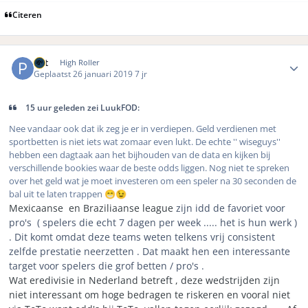
Citeren
Author stats
Pat
High Roller
Geplaatst
26 januari 2019
7 jr
15 uur geleden zei LuukFOD:
Nee vandaar ook dat ik zeg je er in verdiepen. Geld verdienen met
sportbetten is niet iets wat zomaar even lukt. De echte '' wiseguys''
hebben een dagtaak aan het bijhouden van de data en kijken bij
verschillende bookies waar de beste odds liggen. Nog niet te spreken
over het geld wat je moet investeren om een speler na 30 seconden de
bal uit te laten trappen
😁
😉
Mexicaanse en Braziliaanse league
zijn idd de favoriet voor
pro's ( spelers die echt 7 dagen per week ..... het is hun werk )
. Dit komt omdat deze teams weten telkens vrij consistent
zelfde prestatie neerzetten . Dat maakt hen een interessante
target voor spelers die grof betten / pro's .
Wat eredivisie in Nederland betreft , deze wedstrijden zijn
niet interessant om hoge bedragen te riskeren en vooral niet