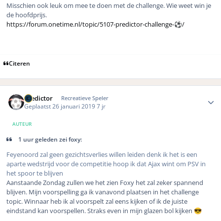
Misschien ook leuk om mee te doen met de challenge. Wie weet win je
de hoofdprijs.
https://forum.onetime.nl/topic/5107-predictor-challenge-
️/
⚽
Citeren
Author stats
Predictor
Recreatieve Speler
Geplaatst
26 januari 2019
7 jr
AUTEUR
1 uur geleden zei foxy:
Feyenoord zal geen gezichtsverlies willen leiden denk ik het is een
aparte wedstrijd voor de competitie hoop ik dat Ajax wint om PSV in
het spoor te blijven
Aanstaande Zondag zullen we het zien Foxy het zal zeker spannend
blijven. Mijn voorspelling ga ik vanavond plaatsen in het challenge
topic. Winnaar heb ik al voorspelt zal eens kijken of ik de juiste
eindstand kan voorspellen. Straks even in mijn glazen bol kijken
😎