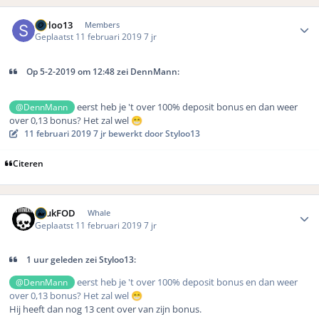
Author stats
Styloo13
Members
Geplaatst
11 februari 2019
7 jr
Op 5-2-2019 om 12:48 zei DennMann:
eerst heb je 't over 100% deposit bonus en dan weer
@DennMann
over 0,13 bonus? Het zal wel
😁
11 februari 2019
7 jr
bewerkt door Styloo13
Citeren
Author stats
LuukFOD
Whale
Geplaatst
11 februari 2019
7 jr
1 uur geleden zei Styloo13:
eerst heb je 't over 100% deposit bonus en dan weer
@DennMann
over 0,13 bonus? Het zal wel
😁
Hij heeft dan nog 13 cent over van zijn bonus.