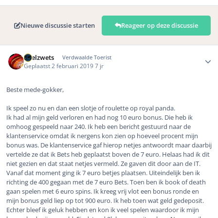
Nieuwe discussie starten
Reageer op deze discussie
Author stats
Roelzwets
Verdwaalde Toerist
Geplaatst
2 februari 2019
7 jr
Beste mede-gokker,
Ik speel zo nu en dan een slotje of roulette op royal panda.
Ik had al mijn geld verloren en had nog 10 euro bonus. Die heb ik
omhoog gespeeld naar 240. Ik heb een bericht gestuurd naar de
klantenservice omdat ik nergens kon zien op hoeveel procent mijn
bonus was. De klantenservice gaf hierop netjes antwoordt maar daarbij
vertelde ze dat ik Bets heb geplaatst boven de 7 euro. Helaas had ik dit
niet gezien en dat staat netjes vermeld. Ze gaven dit door aan de IT.
Vanaf dat moment ging ik 7 euro betjes plaatsen. Uiteindelijk ben ik
richting de 400 gegaan met de 7 euro Bets. Toen ben ik book of death
gaan spelen met 6 euro spins. Ik kreeg vrij vlot een bonus ronde en
mijn bonus geld liep op tot 900 euro. Ik heb toen wat geld gedeposit.
Echter bleef ik geluk hebben en kon ik veel spelen waardoor ik mijn