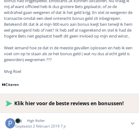
bonus had vrijgespeeld. Eindstand 2k kunnen uitcashen. Nu vraag ik
mij af want officieel heb ik dus grotere Bets geplaatst, of ze de
witdrahwl gaan weigeren of dat ik het geld krijg. En stel ze weigeren de
transactie omdat een deel onterecht bonus geld zit inbegrepen.
Betekend dit dat ik al mijn 900 euro aan bonus kwijt ben terwijl ik hem
wel gewangerd heb of niet? Ik heb zelf al nagerekend en stel ik had de
hogere Bets niet geplaatst heeft dit geen invloed op mijn eind winst..
Weet iemand hoe ze dat in de meeste gevallen oplossen en heb ik een
voet om op te staan als ze het bonus geld ( wat nu dus al echt geld is
geworden) wegnemen ???
Mvg Roel
Citeren
Klik hier voor de beste reviews en bonussen!
Author stats
Pat
High Roller
Geplaatst
2 februari 2019
7 jr