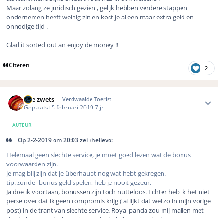
Maar zolang ze juridisch gezien , gelijk hebben verdere stappen
ondernemen heeft weinig zin en kost je alleen maar extra geld en
onnodige tijd .
Glad it sorted out an enjoy de money !!
Citeren
2
Author stats
Roelzwets
Verdwaalde Toerist
Geplaatst
5 februari 2019
7 jr
AUTEUR
Op 2-2-2019 om 20:03 zei rhellevo:
Helemaal geen slechte service, je moet goed lezen wat de bonus
voorwaarden zijn.
je mag blij zijn dat je überhaupt nog wat hebt gekregen.
tip: zonder bonus geld spelen, heb je nooit gezeur.
Ja doe ik voortaan, bonussen zijn toch nutteloos. Echter heb ik het niet
perse over dat ik geen compromis krijg ( al lijkt dat wel zo in mijn vorige
post) in de trant van slechte service. Royal panda zou mij mailen met