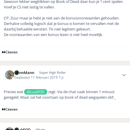
Gewoon lekker wegklikken op Book of Dead daar kun je 1 cent spelen.
Hoef je CS niet lastig te vallen.
OT: Zuur maar je hebt je niet aan de bonusvoorwaarden gehouden.
Derhalve volledig logisch dat je bonus is komen te vervallen met de
daarbij behaalde winsten. Tis niet legitiem gebeurt.
De voorwaarden van een bonus lezen is niet heel moeilijk.
Citeren
Author stats
DennMann
Super High Roller
Geplaatst
11 februari 2019
7 jr
Precies wat
zegt. Via de chat vaak binnen 1 minuut
@LuukFOD
geregeld. Maar zal het voortaan op book of dead wegspelen idd'_
Citeren
Author stats
LuukFOD
Whale