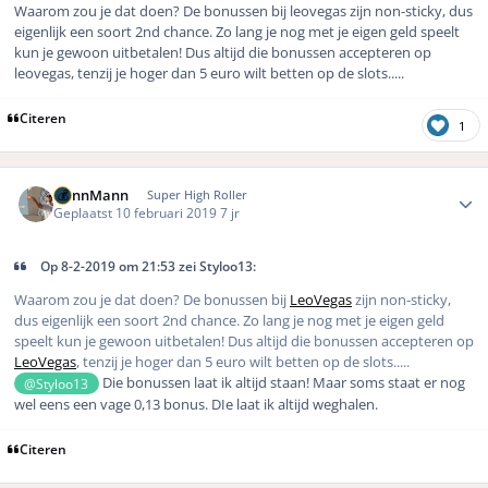
Waarom zou je dat doen? De bonussen bij leovegas zijn non-sticky, dus
eigenlijk een soort 2nd chance. Zo lang je nog met je eigen geld speelt
kun je gewoon uitbetalen! Dus altijd die bonussen accepteren op
leovegas, tenzij je hoger dan 5 euro wilt betten op de slots.....
Citeren
1
Author stats
DennMann
Super High Roller
Geplaatst
10 februari 2019
7 jr
Op 8-2-2019 om 21:53 zei Styloo13:
Waarom zou je dat doen? De bonussen bij
LeoVegas
zijn non-sticky,
dus eigenlijk een soort 2nd chance. Zo lang je nog met je eigen geld
speelt kun je gewoon uitbetalen! Dus altijd die bonussen accepteren op
LeoVegas
, tenzij je hoger dan 5 euro wilt betten op de slots.....
Die bonussen laat ik altijd staan! Maar soms staat er nog
@Styloo13
wel eens een vage 0,13 bonus. DIe laat ik altijd weghalen.
Citeren