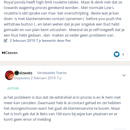
Royal ponda heeft high limit roulette tables . Maar ik denk niet dat ze
towards wagering proces gerekend worden . Met normale Low L
roulette is idd sprake van max bet overschrijding . Beste wat je kan
doen is met klantenservies contact opnemen ( before you push the
withdraw button ) , en laten weten dat je per ongeluk een fout hebt
gemaakt en van plan bent uitcashen . Meestal als je zelf toegeeft dat je
een fout hebt gedaan , dan maken ze veder geen probleem van .
2 februari 2019
7 jr
bewerkt door Pat
Citeren
1
Author stats
Roelzwets
Verdwaalde Toerist
Geplaatst
2 februari 2019
7 jr
AUTEUR
Ja het probleem is dus dat de witdrahwl al in proces is en ik hem niet
meer kan cancelen. Daarnaast heb ik al contact gehad en zei hebben
het doorgeschoven want het gaat de klantenservice te boven. Maar
het is toch gek dat ik Bets van 100 euro bij wijze kan plaatsen en er
komt geen error of melding