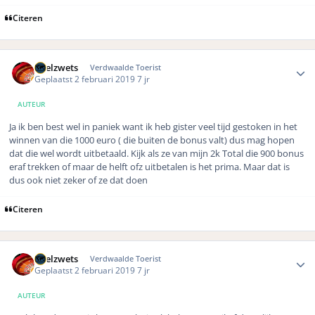
Citeren
Author stats
Roelzwets
Verdwaalde Toerist
Geplaatst
2 februari 2019
7 jr
AUTEUR
Ja ik ben best wel in paniek want ik heb gister veel tijd gestoken in het
winnen van die 1000 euro ( die buiten de bonus valt) dus mag hopen
dat die wel wordt uitbetaald. Kijk als ze van mijn 2k Total die 900 bonus
eraf trekken of maar de helft ofz uitbetalen is het prima. Maar dat is
dus ook niet zeker of ze dat doen
Citeren
Author stats
Roelzwets
Verdwaalde Toerist
Geplaatst
2 februari 2019
7 jr
AUTEUR