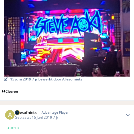
15 juni 2019
7 jr
bewerkt door Allesofniets
Citeren
Author stats
Allesofniets
Advantage Player
Geplaatst
16 juni 2019
7 jr
AUTEUR