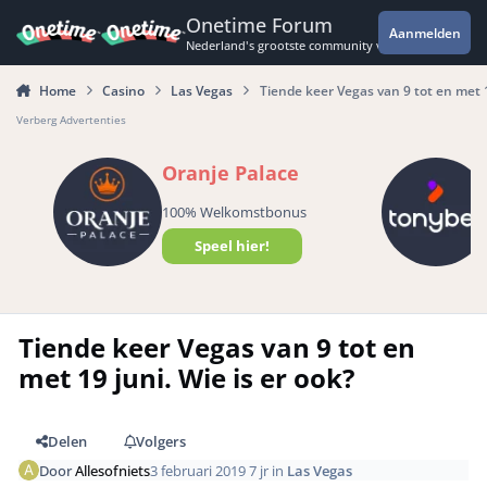
Spring naar bijdragen
Onetime Forum
Aanmelden
Nederland's grootste community voor de spannende 
Home
Casino
Las Vegas
Tiende keer Vegas van 9 tot en met 19
Verberg Advertenties
Oranje Palace
100% Welkomstbonus
Speel hier!
Tiende keer Vegas van 9 tot en
met 19 juni. Wie is er ook?
Delen
Volgers
Door
Allesofniets
3 februari 2019
7 jr
in
Las Vegas