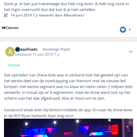
Dank je. Ik ben pas halverwege dus heb nog even. Ik heb nog nooit in
het mgm overnacht dus dat kan ik je niet vertellen.
14 juni 2019
7 jr
bewerkt door Allesofniets
Citeren
1
Author stats
Allesofniets
Advantage Player
Geplaatst
15 juni 2019
7 jr
AUTEUR
Dat optreden van Steve Aoki was in verband met het gereed zijn van
het eerste deel van de overkapping van fremont met de nieuwe led
lampen. Het eerste segment was nu klaar en hierin zaten 2 miljoen leds
verwerkt. In totaal zijn er 8 segmenten. Heel de show werd ook op het
scherm van het dak afgedraaid. Was er mooi om te zien.
Vanavond steak eten bij binions middels de app. En naar de show wow
in de RIO Ryan bedankt daar nog voor.