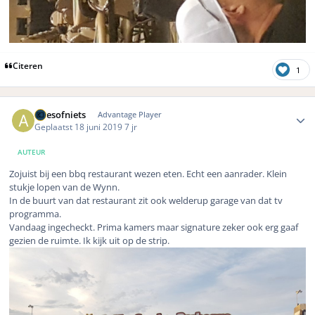
Citeren
1
Author stats
Allesofniets
Advantage Player
Geplaatst
18 juni 2019
7 jr
AUTEUR
Zojuist bij een bbq restaurant wezen eten. Echt een aanrader. Klein
stukje lopen van de Wynn.
In de buurt van dat restaurant zit ook welderup garage van dat tv
programma.
Vandaag ingecheckt. Prima kamers maar signature zeker ook erg gaaf
gezien de ruimte. Ik kijk uit op de strip.