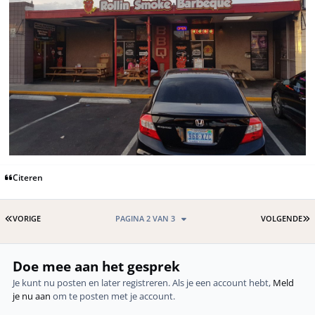
Citeren
EERSTE PAGINA
L
VORIGE
PAGINA 2 VAN 3
VOLGENDE
Doe mee aan het gesprek
Je kunt nu posten en later registreren. Als je een account hebt,
Meld
je nu aan
om te posten met je account.