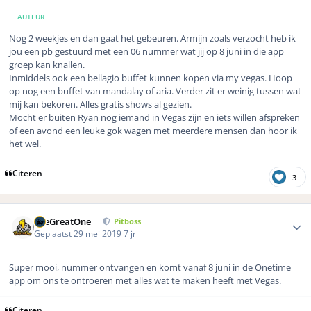
AUTEUR
Nog 2 weekjes en dan gaat het gebeuren. Armijn zoals verzocht heb ik
jou een pb gestuurd met een 06 nummer wat jij op 8 juni in die app
groep kan knallen.
Inmiddels ook een bellagio buffet kunnen kopen via my vegas. Hoop
op nog een buffet van mandalay of aria. Verder zit er weinig tussen wat
mij kan bekoren. Alles gratis shows al gezien.
Mocht er buiten Ryan nog iemand in Vegas zijn en iets willen afspreken
of een avond een leuke gok wagen met meerdere mensen dan hoor ik
het wel.
Citeren
3
Author stats
TheGreatOne
Pitboss
Geplaatst
29 mei 2019
7 jr
Super mooi, nummer ontvangen en komt vanaf 8 juni in de Onetime
app om ons te ontroeren met alles wat te maken heeft met Vegas.
Citeren