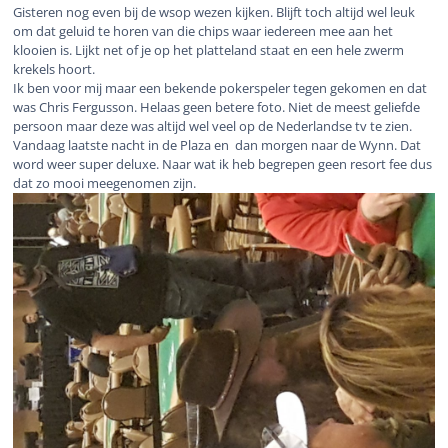
Gisteren nog even bij de wsop wezen kijken. Blijft toch altijd wel leuk
om dat geluid te horen van die chips waar iedereen mee aan het
klooien is. Lijkt net of je op het platteland staat en een hele zwerm
krekels hoort.
Ik ben voor mij maar een bekende pokerspeler tegen gekomen en dat
was Chris Fergusson. Helaas geen betere foto. Niet de meest geliefde
persoon maar deze was altijd wel veel op de Nederlandse tv te zien.
Vandaag laatste nacht in de Plaza en dan morgen naar de Wynn. Dat
word weer super deluxe. Naar wat ik heb begrepen geen resort fee dus
dat zo mooi meegenomen zijn.