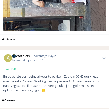
Citeren
Author stats
Allesofniets
Advantage Player
Geplaatst
9 juni 2019
7 jr
AUTEUR
En de eerste vertraging al weer te pakken. Zou om 09.45 uur vliegen
maar word al 12 uur. Gelukkig vlieg ik pas om 15.15 uur vanuit Zürich
naar Vegas. Had ik maar net zo veel geluk bij het gokken als het
oplopen van vertragingen.
😁
Citeren