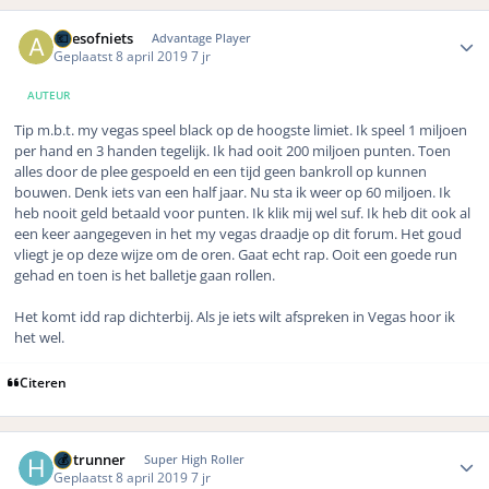
Author stats
Allesofniets
Advantage Player
Geplaatst
8 april 2019
7 jr
AUTEUR
Tip m.b.t. my vegas speel black op de hoogste limiet. Ik speel 1 miljoen
per hand en 3 handen tegelijk. Ik had ooit 200 miljoen punten. Toen
alles door de plee gespoeld en een tijd geen bankroll op kunnen
bouwen. Denk iets van een half jaar. Nu sta ik weer op 60 miljoen. Ik
heb nooit geld betaald voor punten. Ik klik mij wel suf. Ik heb dit ook al
een keer aangegeven in het my vegas draadje op dit forum. Het goud
vliegt je op deze wijze om de oren. Gaat echt rap. Ooit een goede run
gehad en toen is het balletje gaan rollen.
Het komt idd rap dichterbij. Als je iets wilt afspreken in Vegas hoor ik
het wel.
Citeren
Author stats
Hotrunner
Super High Roller
Geplaatst
8 april 2019
7 jr