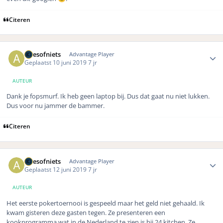
Citeren
Author stats
Allesofniets
Advantage Player
Geplaatst
10 juni 2019
7 jr
AUTEUR
Dank je fopsmurf. Ik heb geen laptop bij. Dus dat gaat nu niet lukken.
Dus voor nu jammer de bammer.
Citeren
Author stats
Allesofniets
Advantage Player
Geplaatst
12 juni 2019
7 jr
AUTEUR
Het eerste pokertoernooi is gespeeld maar het geld niet gehaald. Ik
kwam gisteren deze gasten tegen. Ze presenteren een
kookprogramma wat in de Nederland te zien is bij 24 kitchen. Ze