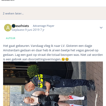
2 weken later...
Author stats
Allesofniets
Advantage Player
Geplaatst
9 juni 2019
7 jr
AUTEUR
Het gaat gebeuren. Vandaag vlieg ik naar LV. Gisteren een dagje
Amsterdam gedaan en daar heb ik al een beetje het vegas gevoel op
gedaan. Lag een gast op straat die totaal bezopen was. Niet zat worden
is een gebrek aan doorzettingsvermogen.
😉
😂