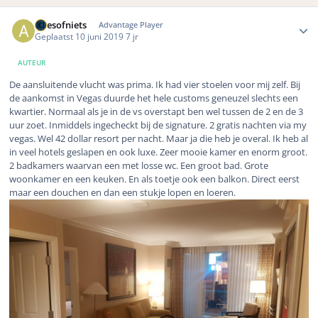
Author stats
Allesofniets
Advantage Player
Geplaatst
10 juni 2019
7 jr
AUTEUR
De aansluitende vlucht was prima. Ik had vier stoelen voor mij zelf. Bij
de aankomst in Vegas duurde het hele customs geneuzel slechts een
kwartier. Normaal als je in de vs overstapt ben wel tussen de 2 en de 3
uur zoet. Inmiddels ingecheckt bij de signature. 2 gratis nachten via my
vegas. Wel 42 dollar resort per nacht. Maar ja die heb je overal. Ik heb al
in veel hotels geslapen en ook luxe. Zeer mooie kamer en enorm groot.
2 badkamers waarvan een met losse wc. Een groot bad. Grote
woonkamer en een keuken. En als toetje ook een balkon. Direct eerst
maar een douchen en dan een stukje lopen en loeren.