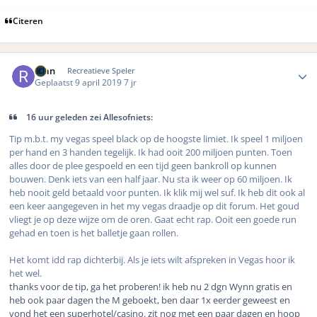
Citeren
Author stats
ryan
Recreatieve Speler
Geplaatst
9 april 2019
7 jr
16 uur geleden zei Allesofniets:
Tip m.b.t. my vegas speel black op de hoogste limiet. Ik speel 1 miljoen
per hand en 3 handen tegelijk. Ik had ooit 200 miljoen punten. Toen
alles door de plee gespoeld en een tijd geen bankroll op kunnen
bouwen. Denk iets van een half jaar. Nu sta ik weer op 60 miljoen. Ik
heb nooit geld betaald voor punten. Ik klik mij wel suf. Ik heb dit ook al
een keer aangegeven in het my vegas draadje op dit forum. Het goud
vliegt je op deze wijze om de oren. Gaat echt rap. Ooit een goede run
gehad en toen is het balletje gaan rollen.
Het komt idd rap dichterbij. Als je iets wilt afspreken in Vegas hoor ik
het wel.
thanks voor de tip, ga het proberen! ik heb nu 2 dgn Wynn gratis en
heb ook paar dagen the M geboekt, ben daar 1x eerder geweest en
vond het een superhotel/casino. zit nog met een paar dagen en hoop