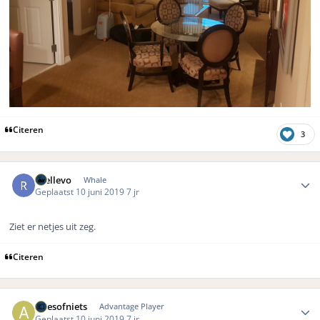
Citeren
3
Author stats
rhellevo
Whale
Geplaatst
10 juni 2019
7 jr
Ziet er netjes uit zeg.
Citeren
Author stats
Allesofniets
Advantage Player
Geplaatst
10 juni 2019
7 jr