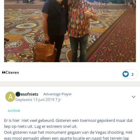
Citeren
2
Author stats
Allesofniets
Advantage Player
Geplaatst
13 juni 2019
7 jr
AUTEUR
Er is hier niet veel gebeurd. Gisteren een toernooi gepokerd maar dat
liep op niets uit. Lag er extreem snel uit.
Ook gisteren naar het monument gegaan van de Vegas shooting. Het
was mooi gemaakt alleen een aparte locatie en naast het terrein lag