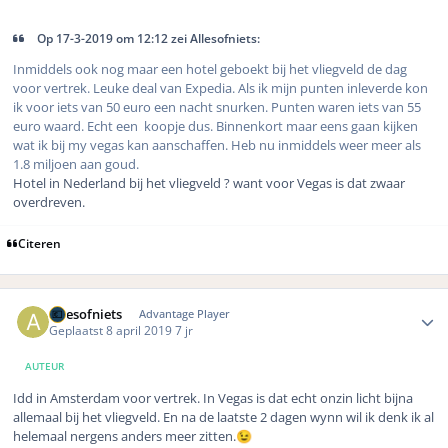
Op ‎17‎-‎3‎-‎2019 om 12:12 zei Allesofniets:
Inmiddels ook nog maar een hotel geboekt bij het vliegveld de dag
voor vertrek. Leuke deal van Expedia. Als ik mijn punten inleverde kon
ik voor iets van 50 euro een nacht snurken. Punten waren iets van 55
euro waard. Echt een koopje dus. Binnenkort maar eens gaan kijken
wat ik bij my vegas kan aanschaffen. Heb nu inmiddels weer meer als
1.8 miljoen aan goud.
Hotel in Nederland bij het vliegveld ? want voor Vegas is dat zwaar
overdreven.
Citeren
Author stats
Allesofniets
Advantage Player
Geplaatst
8 april 2019
7 jr
AUTEUR
Idd in Amsterdam voor vertrek. In Vegas is dat echt onzin licht bijna
allemaal bij het vliegveld. En na de laatste 2 dagen wynn wil ik denk ik al
helemaal nergens anders meer zitten.
😉