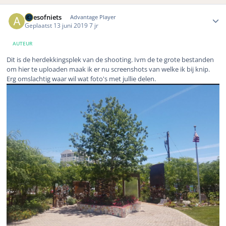
Author stats
Allesofniets
Advantage Player
Geplaatst
13 juni 2019
7 jr
AUTEUR
Dit is de herdekkingsplek van de shooting. Ivm de te grote bestanden
om hier te uploaden maak ik er nu screenshots van welke ik bij knip.
Erg omslachtig waar wil wat foto's met jullie delen.