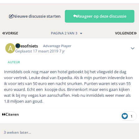
Nieuwe discussie starten
Reageer op deze discussie
EERSTE PAGINA
L
VORIGE
PAGINA 2 VAN 3
VOLGENDE
Author stats
Allesofniets
Advantage Player
Geplaatst
17 maart 2019
7 jr
AUTEUR
Inmiddels ook nog maar een hotel geboekt bij het vliegveld de dag
voor vertrek. Leuke deal van Expedia. Als ik mijn punten inleverde kon
ik voor iets van 50 euro een nacht snurken. Punten waren iets van 55
euro waard. Echt een koopje dus. Binnenkort maar eens gaan kijken
wat ik bij my vegas kan aanschaffen. Heb nu inmiddels weer meer als
1.8 miljoen aan goud.
Citeren
1
3 weken later...