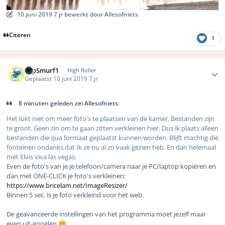
10 juni 2019
7 jr
bewerkt door Allesofniets
Citeren
1
Author stats
FopSmurf1
High Roller
Geplaatst
10 juni 2019
7 jr
8 minuten geleden zei Allesofniets:
Het lukt niet om meer foto's te plaatsen van de kamer. Bestanden zijn
te groot. Geen zin om te gaan zitten verkleinen hier. Dus ik plaats alleen
bestanden die qua formaat geplaatst kunnen worden. Blijft machtig die
fonteinen ondanks dat Ik ze nu al zo vaak gezien heb. En dan helemaal
met Elvis viva las vegas.
Even de foto's van je je telefoon/camera naar je PC/laptop kopiëren en
dan met ONE-CLICK je foto's verkleinen:
https://www.bricelam.net/ImageResizer/
Binnen 5 sec. is je foto verkleind voor het web.
De geavanceerde instellingen van het programma moet jezelf maar
even uit-googlen
.
😊