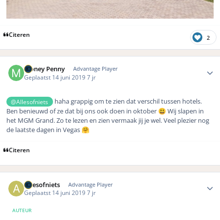
Citeren
2
Author stats
Money Penny
Advantage Player
Geplaatst
14 juni 2019
7 jr
haha grappig om te zien dat verschil tussen hotels.
@Allesofniets
Ben benieuwd of ze dat bij ons ook doen in oktober
Wij slapen in
😃
het MGM Grand. Zo te lezen en zien vermaak jij je wel. Veel plezier nog
de laatste dagen in Vegas
🤗
Citeren
Author stats
Allesofniets
Advantage Player
Geplaatst
14 juni 2019
7 jr
AUTEUR