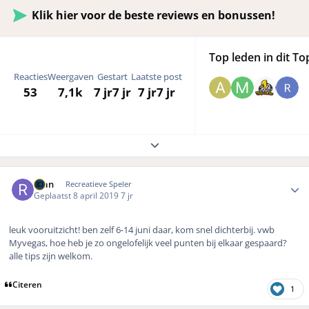
Klik hier voor de beste reviews en bonussen!
Top leden in dit To
Reacties
Weergaven
Gestart
Laatste post
53
7,1k
7 jr
7 jr
7 jr
7 jr
Expand topic overview
Author stats
ryan
Recreatieve Speler
Geplaatst
8 april 2019
7 jr
leuk vooruitzicht! ben zelf 6-14 juni daar, kom snel dichterbij. vwb
Myvegas, hoe heb je zo ongelofelijk veel punten bij elkaar gespaard?
alle tips zijn welkom.
Citeren
1