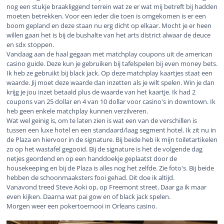
nog een stukje braakliggend terrein wat ze er wat mij betreft bij hadden
moeten betrekken. Voor een ieder die toen is omgekomen is er een
boom gepland en deze staan nu erg dicht op elkaar. Mocht je er heen
willen gaan het is bij de bushalte van het arts district alwaar de deuce
en sdx stoppen.
Vandaag aan de haal gegaan met matchplay coupons uit de american
casino guide. Deze kun je gebruiken bij tafelspelen bij even money bets.
Ik heb ze gebruikt bij black jack. Op deze matchplay kaartjes staat een
waarde. Jij moet deze waarde dan inzetten als je wilt spelen. Win je dan
krijg je jou inzet betaald plus de waarde van het kaartje. Ik had 2
coupons van 25 dollar en 4 van 10 dollar voor casino's in downtown. Ik
heb geen enkele matchplay kunnen verzilveren.
Wat wel geinig is, om te laten zien is wat een van de verschillen is
tussen een luxe hotel en een standaard/laag segment hotel. Ik zit nu in
de Plaza en hiervoor in de signature. Bij beide heb ik mijn toiletartikelen
zo op het wastafel gegooid. Bij de signature is het de volgende dag
netjes geordend en op een handdoekje geplaatst door de
housekeeping en bij de Plaza is alles nog het zelfde. Zie foto's. Bij beide
hebben de schoonmaaksters fooi gehad. Dit doe ik altijd.
Vanavond treed Steve Aoki op, op Freemont street. Daar ga ik maar
even kijken. Daarna wat pai gow en of black jack spelen.
Morgen weer een pokertoernooi in Orleans casino.