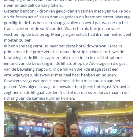
noemen zich zelf de hairy bikers.
Gisteren behoorlijk dronken geworden en samen met Ryan welke ook
op dit forum actief is een drankje gedaan op freemont street. Was erg
gezellig. In de bus ben ik in slaap gevallen en werd pas wakker op het
transit center bij de south outlet. Was echt ruk. Kun je daar weer
wachten op de bus terug. Maar ja eigen schult had ik maar niet zo veel
moeten zuipen.
Ik ben vandaag verhuisd naar het plaza hotel downtown. Hotel is
prima maar het grote verschil tussen de strip en hier is toch wel de
bewaking bij de lift. Ik stapte zojuist de lift in en in de lift stapt ook
iemand van de bewaking in. De lift stopt op de 7de etage en die gast
van de bewaking stapt uit. In de hal van die 7de etage staat een
vrouwtje type junk/zwerver met heel haar hebben en houden.
Bewaker vraagt wat ben je aan doen. Ik ben mijn spullen aan het
pakken. Vervolgens vraagt de bewaker ben jij een hotelgast. Vrouwtje
zegt nee en de lift gaat verder. Niet tof dat dat soort lui zo maar in de
richting van de kamers kunnen komen.