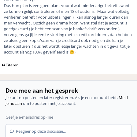
Dus hun plan is een goed plan , vooral wat minderjarige betreft , want
ze kunnen gelijk controleren of men 18 of ouder is . Maar wat volledig
verifiëren betreft ( voor uitbetalingen ) , kan alsnog langer duren dan
men verwacht . Opzich geen drama hoor , want stel dat je account is
goedgekeurd ( je hebt een scan van je bankafschrift verzonden )
vervolgens ga jij je eerste storting met je creditcard doen
, dan hebben
ze alsnog een kopie/scan van je creditcard ook nodig en die kan je
later opsturen
( dus het wordt ietsje langer wachten in dit geval tot je
account alsnog 100% geverifieerd is
) .
😊
Citeren
Doe mee aan het gesprek
Je kunt nu posten en later registreren. Als je een account hebt,
Meld
je nu aan
om te posten met je account.
Reageer op deze discussie...