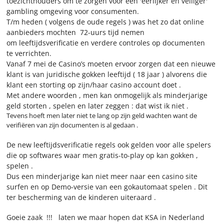
toezichthouders om te zorgen voor een 'eerlijker en veiliger'
gambling omgeving voor consumenten.
T/m heden ( volgens de oude regels ) was het zo dat online
aanbieders mochten 72-uurs tijd nemen
om leeftijdsverificatie en verdere controles op documenten
te verrichten.
Vanaf 7 mei de Casino’s moeten ervoor zorgen dat een nieuwe
klant is van juridische gokken leeftijd ( 18 jaar ) alvorens die
klant een storting op zijn/haar casino account doet .
Met andere woorden , men kan onmogelijk als minderjarige
geld storten , spelen en later zeggen : dat wist ik niet .
Tevens hoeft men later niet te lang op zijn geld wachten want de
verifiëren van zijn documenten is al gedaan .
De new leeftijdsverificatie regels ook gelden voor alle spelers
die op softwares waar men gratis-to-play op kan gokken ,
spelen .
Dus een minderjarige kan niet meer naar een casino site
surfen en op Demo-versie van een gokautomaat spelen . Dit
ter bescherming van de kinderen uiteraard .
Goeie zaak !!! laten we maar hopen dat KSA in Nederland