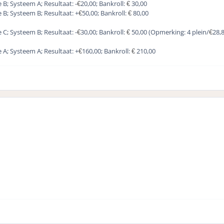
e B; Systeem A; Resultaat: -
20,00; Bankroll:
30,00
€
€
e B; Systeem B; Resultaat: +
50,00; Bankroll:
80,00
€
€
e C; Systeem B; Resultaat: -
30,00; Bankroll:
50,00 (Opmerking: 4 plein/
28,8
€
€
€
e A; Systeem A; Resultaat: +
160,00; Bankroll:
210,00
€
€