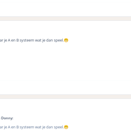
 je A en B systeem wat je dan speel.
😁
i Donny:
 je A en B systeem wat je dan speel.
😁