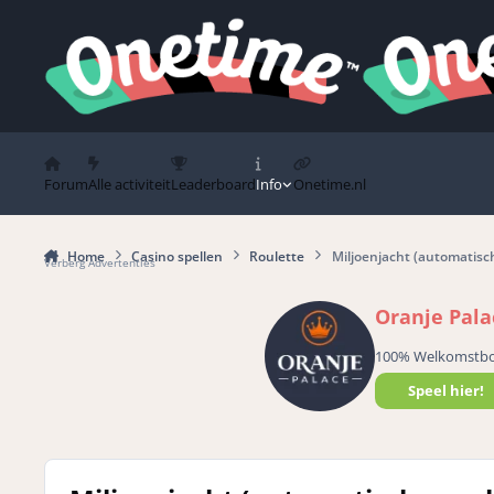
Spring naar bijdragen
Forum
Alle activiteit
Leaderboard
Info
Onetime.nl
Home
Casino spellen
Roulette
Miljoenjacht (automatisch
Verberg Advertenties
Oranje Pala
100% Welkomstb
Speel hier!