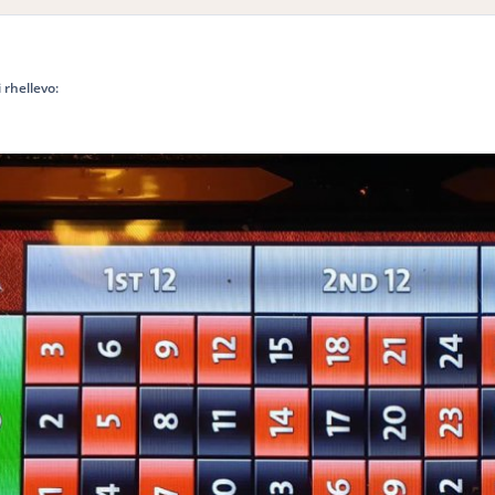
rhellevo: