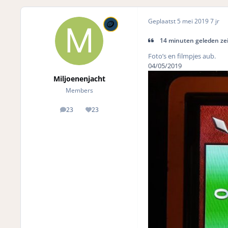
Geplaatst
5 mei 2019
7 jr
14 minuten geleden zei 
Foto’s en filmpjes aub.
04/05/2019
Miljoenenjacht
Members
23
23
posts
Reputation