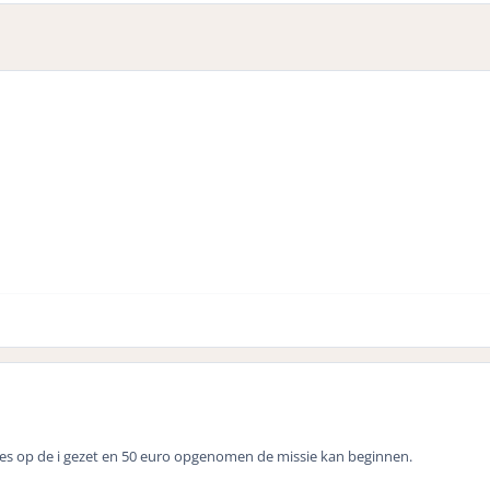
es op de i gezet en 50 euro opgenomen de missie kan beginnen.