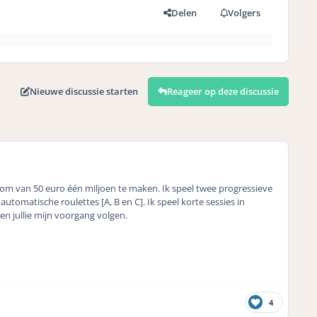
Delen
Volgers
Nieuwe discussie starten
Reageer op deze discussie
n om van 50 euro één miljoen te maken. Ik speel twee progressieve
utomatische roulettes [A, B en C]. Ik speel korte sessies in
en jullie mijn voorgang volgen.
4