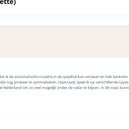
ette)
dat ik de automatische roulette in de speelhal kan verslaan en heb beslote
ide nog probeer te optimaliseren. Daarnaast speel ik op verschillende types a
el Nederland om zo veel mogelijk onder de radar te blijven. In dit topic kunn