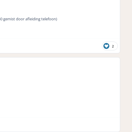
0 gemist door afleiding telefoon)
2