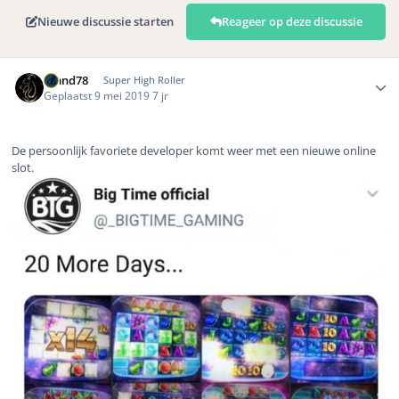
Nieuwe discussie starten
Reageer op deze discussie
Author stats
Rmnd78
Super High Roller
Geplaatst
9 mei 2019
7 jr
De persoonlijk favoriete developer komt weer met een nieuwe online
slot.