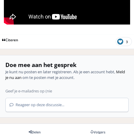
Citeren
3
Doe mee aan het gesprek
Je kunt nu posten en later registreren. Als je een account hebt,
Meld
je nu aan
om te posten met je account.
Reageer op deze discussie...
Delen
Volgers