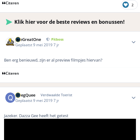
Citeren
2
Klik hier voor de beste reviews en bonussen!
Author stats
TheGreatOne
Pitboss
Geplaatst
9 mei 2019
7 jr
Ben erg benieuwd, zijn er al preview filmpjes hiervan?
Citeren
Author stats
QuegQuee
Verdwaalde Toerist
Geplaatst
9 mei 2019
7 jr
Jazeker. Dazza Gee heeft het getest