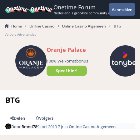
Spring naar bijdragen
Onetime Forum
Aanmelden
Nederland's grootste community voor de spannende 
Home
Online Casino
Online Casino Algemeen
BTG
Verberg Advertenties
Oranje Palace
100% Welkomstbonus
Speel hier!
BTG
Delen
Volgers
Door
Rmnd78
9 mei 2019
7 jr
in
Online Casino Algemeen