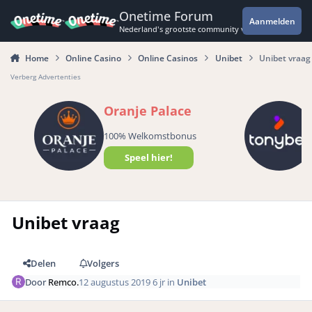
Spring naar bijdragen
Onetime Forum
Aanmelden
Nederland's grootste community voor de spannende 
Home
Online Casino
Online Casinos
Unibet
Unibet vraag
Verberg Advertenties
Oranje Palace
100% Welkomstbonus
Speel hier!
Unibet vraag
Delen
Volgers
Door
Remco.
12 augustus 2019
6 jr
in
Unibet