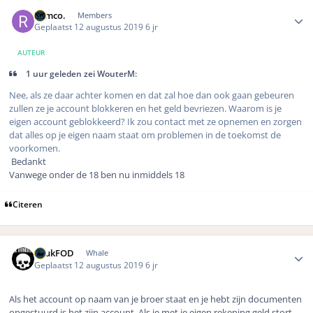
Author stats
Remco.
Members
Geplaatst
12 augustus 2019
6 jr
AUTEUR
1 uur geleden zei WouterM:
Nee, als ze daar achter komen en dat zal hoe dan ook gaan gebeuren
zullen ze je account blokkeren en het geld bevriezen. Waarom is je
eigen account geblokkeerd? Ik zou contact met ze opnemen en zorgen
dat alles op je eigen naam staat om problemen in de toekomst de
voorkomen.
Bedankt
Vanwege onder de 18 ben nu inmiddels 18
Citeren
Author stats
LuukFOD
Whale
Geplaatst
12 augustus 2019
6 jr
Als het account op naam van je broer staat en je hebt zijn documenten
opgestuurd is het zijn account. Als je met je eigen rekening geld stort