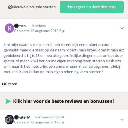
Nieuwe discussie starten
Reageer op deze discussie
Author stats
Remco.
Members
Geplaatst
12 augustus 2019
6 jr
Hoi mijn naam is remco en ik heb recentelijk een unibet account
gemaakt maar die staat op de naam robert (mijn broer) omdat mijn acc
geblokeerd is hij is 18 en heb alle gebruikelijke dingen naar unibet door
gestuurd maar ik wil het op me eigen rekening laten storten als ik iets
win maar ik heb natuurlijk een andere naam maar ze beginnen allebij
met een R kan ik dan op mijn eigen rekening laten storten?
Citeren
Klik hier voor de beste reviews en bonussen!
Author stats
WouterM
Verdwaalde Toerist
Geplaatst
12 augustus 2019
6 jr