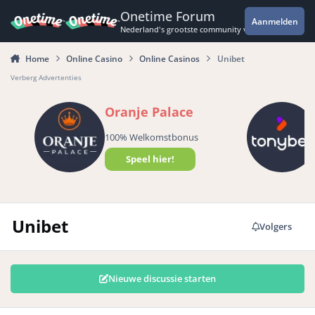
Spring naar bijdragen
Onetime Forum
Aanmelden
Nederland's grootste community voor de spannende 
Home
Online Casino
Online Casinos
Unibet
Verberg Advertenties
Oranje Palace
100% Welkomstbonus
Speel hier!
Unibet
Volgers
Nieuwe discussie starten