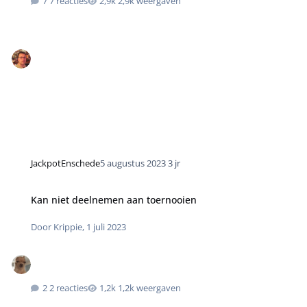
7 reacties
2,9k weergaven
JackpotEnschede
5 augustus 2023
3 jr
Kan niet deelnemen aan toernooien
Door
Krippie
,
1 juli 2023
2 reacties
1,2k weergaven