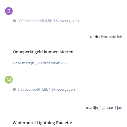
39 reacties
9,5k weergaven
Rudi
6 februari
6 feb
Onbeperkt geld kunnen storten
Door
martijn_
,
28 december 2025
5 reacties
1,6k weergaven
martijn_
1 januari
1 jan
Winterboost Lightning Roulette