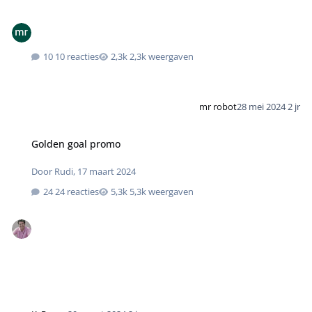
10 reacties
2,3k weergaven
mr robot
28 mei 2024
2 jr
Golden goal promo
Door
Rudi
,
17 maart 2024
24 reacties
5,3k weergaven