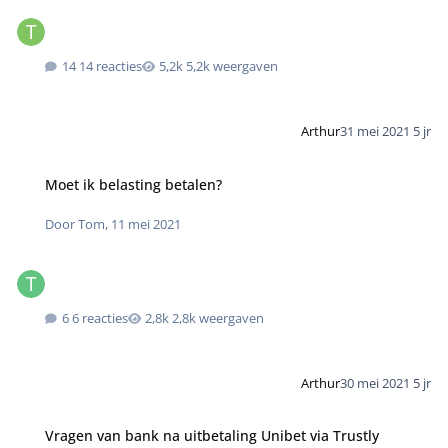
14 reacties
5,2k weergaven
Arthur
31 mei 2021
5 jr
Moet ik belasting betalen?
Door
Tom
,
11 mei 2021
6 reacties
2,8k weergaven
Arthur
30 mei 2021
5 jr
Vragen van bank na uitbetaling Unibet via Trustly