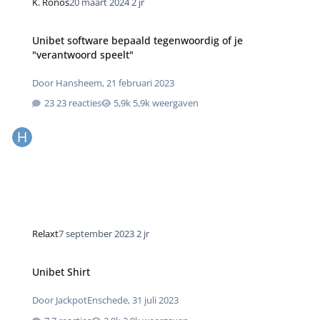
K. Ronos
20 maart 2024
2 jr
Unibet software bepaald tegenwoordig of je
"verantwoord speelt"
Door
Hansheem
,
21 februari 2023
23 reacties
5,9k weergaven
Relaxt
7 september 2023
2 jr
Unibet Shirt
Door
JackpotEnschede
,
31 juli 2023