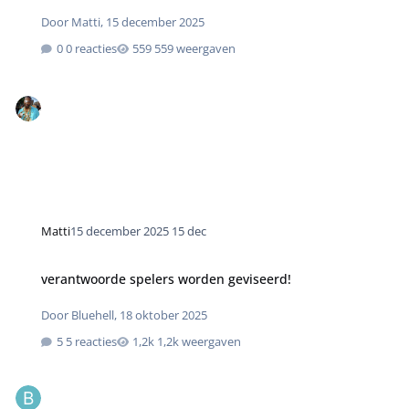
Door
Matti
,
15 december 2025
0 reacties
559 weergaven
Matti
15 december 2025
15 dec
verantwoorde spelers worden geviseerd!
Door
Bluehell
,
18 oktober 2025
5 reacties
1,2k weergaven