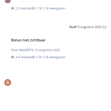
2 reacties
1,1k weergaven
Rudi
15 augustus 2022
3 jr
Bonus niet zichtbaar
Door
Bas00074
,
13 augustus 2022
4 reacties
1,7k weergaven