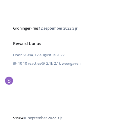
GroningerFries
12 september 2022
3 jr
Reward bonus
Door
S1984
,
12 augustus 2022
10 reacties
2,1k weergaven
S1984
10 september 2022
3 jr