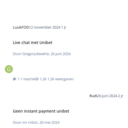
LuukFOD
12 november 2024
1 jr
Live chat met Unibet
Door
Gregorydewitte
,
26 juni 2024
1 reactie
1,2k weergaven
Rudi
26 juni 2024
2 jr
Geen instant payment unibet
Door
mr robot
,
26 mei 2024