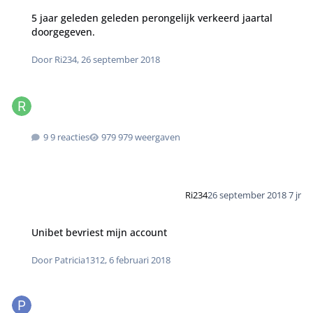
5 jaar geleden geleden perongelijk verkeerd jaartal
doorgegeven.
Door
Ri234
,
26 september 2018
9 reacties
979 weergaven
Ri234
26 september 2018
7 jr
Unibet bevriest mijn account
Door
Patricia1312
,
6 februari 2018