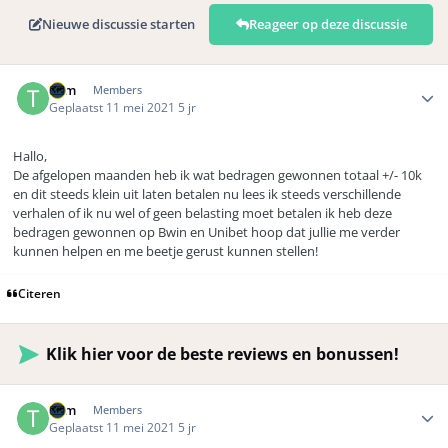
Nieuwe discussie starten
Reageer op deze discussie
Author stats
Tom
Members
Geplaatst
11 mei 2021
5 jr
Hallo,
De afgelopen maanden heb ik wat bedragen gewonnen totaal +/- 10k
en dit steeds klein uit laten betalen nu lees ik steeds verschillende
verhalen of ik nu wel of geen belasting moet betalen ik heb deze
bedragen gewonnen op
Bwin
en
Unibet
hoop dat jullie me verder
kunnen helpen en me beetje gerust kunnen stellen!
Citeren
Klik hier voor de beste reviews en bonussen!
Author stats
Tom
Members
Geplaatst
11 mei 2021
5 jr