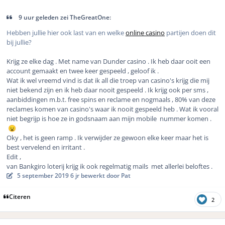
9 uur geleden zei TheGreatOne:
Hebben jullie hier ook last van en welke
online casino
partijen doen dit
bij jullie?
Krijg ze elke dag . Met name van Dunder casino . Ik heb daar ooit een
account gemaakt en twee keer gespeeld , geloof ik .
Wat ik wel vreemd vind is dat ik all die troep van casino's krijg die mij
niet bekend zijn en ik heb daar nooit gespeeld . Ik krijg ook per sms ,
aanbiddingen m.b.t. free spins en reclame en nogmaals , 80% van deze
reclames komen van casino's waar ik nooit gespeeld heb . Wat ik vooral
niet begrijp is hoe ze in godsnaam aan mijn mobile nummer komen .
😦
Oky , het is geen ramp . Ik verwijder ze gewoon elke keer maar het is
best vervelend en irritant .
Edit ,
van Bankgiro loterij krijg ik ook regelmatig mails met allerlei beloftes .
5 september 2019
6 jr
bewerkt door Pat
Citeren
2
Author stats