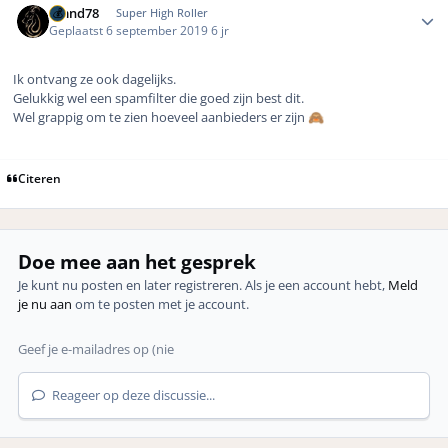
Rmnd78
Super High Roller
Geplaatst
6 september 2019
6 jr
Ik ontvang ze ook dagelijks.
Gelukkig wel een spamfilter die goed zijn best dit.
Wel grappig om te zien hoeveel aanbieders er zijn
🙈
Citeren
Doe mee aan het gesprek
Je kunt nu posten en later registreren. Als je een account hebt,
Meld
je nu aan
om te posten met je account.
Reageer op deze discussie...