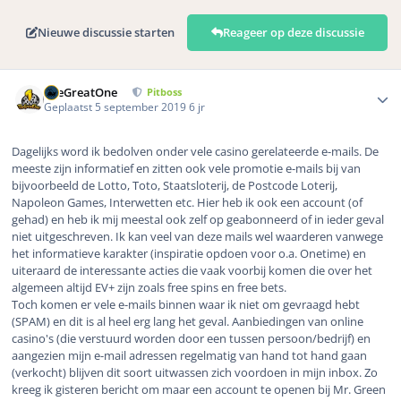
Nieuwe discussie starten
Reageer op deze discussie
Author stats
TheGreatOne
Pitboss
Geplaatst
5 september 2019
6 jr
Dagelijks word ik bedolven onder vele casino gerelateerde e-mails. De
meeste zijn informatief en zitten ook vele promotie e-mails bij van
bijvoorbeeld de Lotto, Toto, Staatsloterij, de Postcode Loterij,
Napoleon Games, Interwetten etc. Hier heb ik ook een account (of
gehad) en heb ik mij meestal ook zelf op geabonneerd of in ieder geval
niet uitgeschreven. Ik kan veel van deze mails wel waarderen vanwege
het informatieve karakter (inspiratie opdoen voor o.a. Onetime) en
uiteraard de interessante acties die vaak voorbij komen die over het
algemeen altijd EV+ zijn zoals free spins en free bets.
Toch komen er vele e-mails binnen waar ik niet om gevraagd hebt
(SPAM) en dit is al heel erg lang het geval. Aanbiedingen van online
casino's (die verstuurd worden door een tussen persoon/bedrijf) en
aangezien mijn e-mail adressen regelmatig van hand tot hand gaan
(verkocht) blijven dit soort uitwassen zich voordoen in mijn inbox. Zo
kreeg ik gisteren bericht om maar een account te openen bij Mr. Green