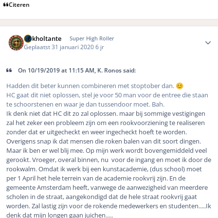
Citeren
Author stats
Gokholtante
Super High Roller
Geplaatst
31 januari 2020
6 jr
On 10/19/2019 at 11:15 AM, K. Ronos said:
Hadden dit beter kunnen combineren met stoptober dan.
😊
HC gaat dit niet oplossen, stel je voor 50 man voor de entree die staan
te schoorstenen en waar je dan tussendoor moet. Bah.
Ik denk niet dat HC dit zo zal oplossen. maar bij sommige vestigingen
zal het zeker een probleem zijn om een rookvoorziening te realiseren
zonder dat er uitgecheckt en weer ingecheckt hoeft te worden.
Overigens snap ik dat mensen die roken balen van dit soort dingen.
Maar ik ben er wel blij mee. Op mijn werk wordt bovengemiddeld veel
gerookt. Vroeger, overal binnen, nu voor de ingang en moet ik door de
rookwalm. Omdat ik werk bij een kunstacademie, (dus school) moet
per 1 April het hele terrein van de academie rookvrij zijn. En de
gemeente Amsterdam heeft, vanwege de aanwezigheid van meerdere
scholen in de straat, aangekondigd dat de hele straat rookvrij gaat
worden. Zal lastig zijn voor de rokende medewerkers en studenten.....Ik
denk dat mijn longen gaan juichen.....