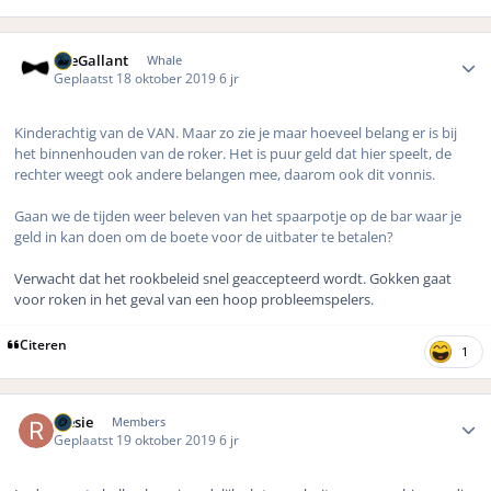
Author stats
TheGallant
Whale
Geplaatst
18 oktober 2019
6 jr
Kinderachtig van de VAN. Maar zo zie je maar hoeveel belang er is bij
het binnenhouden van de roker. Het is puur geld dat hier speelt, de
rechter weegt ook andere belangen mee, daarom ook dit vonnis.
Gaan we de tijden weer beleven van het spaarpotje op de bar waar je
geld in kan doen om de boete voor de uitbater te betalen?
Verwacht dat het rookbeleid snel geaccepteerd wordt. Gokken gaat
voor roken in het geval van een hoop probleemspelers.
Citeren
1
Author stats
Riesie
Members
Geplaatst
19 oktober 2019
6 jr