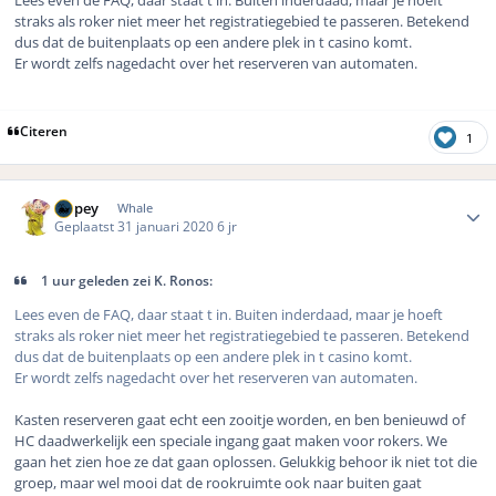
Lees even de FAQ, daar staat t in. Buiten inderdaad, maar je hoeft
straks als roker niet meer het registratiegebied te passeren. Betekend
dus dat de buitenplaats op een andere plek in t casino komt.
Er wordt zelfs nagedacht over het reserveren van automaten.
Citeren
1
Author stats
Dopey
Whale
Geplaatst
31 januari 2020
6 jr
1 uur geleden zei K. Ronos:
Lees even de FAQ, daar staat t in. Buiten inderdaad, maar je hoeft
straks als roker niet meer het registratiegebied te passeren. Betekend
dus dat de buitenplaats op een andere plek in t casino komt.
Er wordt zelfs nagedacht over het reserveren van automaten.
Kasten reserveren gaat echt een zooitje worden, en ben benieuwd of
HC daadwerkelijk een speciale ingang gaat maken voor rokers. We
gaan het zien hoe ze dat gaan oplossen. Gelukkig behoor ik niet tot die
groep, maar wel mooi dat de rookruimte ook naar buiten gaat