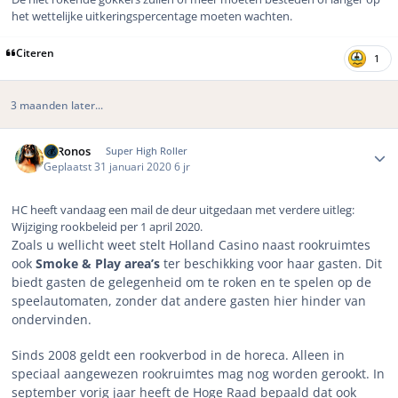
het wettelijke uitkeringspercentage moeten wachten.
Citeren
1
3 maanden later...
Author stats
K. Ronos
Super High Roller
Geplaatst
31 januari 2020
6 jr
HC heeft vandaag een mail de deur uitgedaan met verdere uitleg:
Wijziging rookbeleid per 1 april 2020.
Zoals u wellicht weet stelt Holland Casino naast rookruimtes
ook
Smoke & Play area’s
ter beschikking voor haar gasten. Dit
biedt gasten de gelegenheid om te roken en te spelen op de
speelautomaten, zonder dat andere gasten hier hinder van
ondervinden.
Sinds 2008 geldt een rookverbod in de horeca. Alleen in
speciaal aangewezen rookruimtes mag nog worden gerookt. In
september vorig jaar heeft de Hoge Raad bepaald dat ook