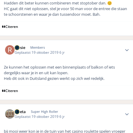
Hadden dit beter kunnen combineren met stoptober dan.
😊
HC gaat dit niet oplossen, stel je voor 50 man voor de entree die staan
te schoorstenen en waar je dan tussendoor moet. Bah.
Citeren
Author stats
Riesie
Members
Geplaatst
19 oktober 2019
6 jr
Ze kunnen het oplossen met een binnenplaats of balkon of iets
dergelijks waar je in en uit kan lopen.
Heb dit ook in Duitsland gezien werkt op zich wel redelijk.
Citeren
Author stats
ruleta
Super High Roller
Geplaatst
19 oktober 2019
6 jr
bij mooi weer kon je in de tuin van het casino roulette spelen vroeger