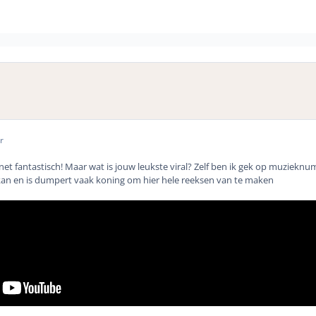
r
rnet fantastisch! Maar wat is jouw leukste viral? Zelf ben ik gek op muziekn
 kan en is dumpert vaak koning om hier hele reeksen van te maken