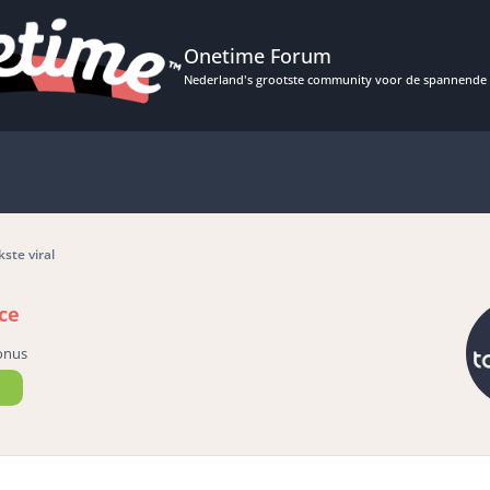
Onetime Forum
Nederland's grootste community voor de spannende 
ste viral
ce
onus