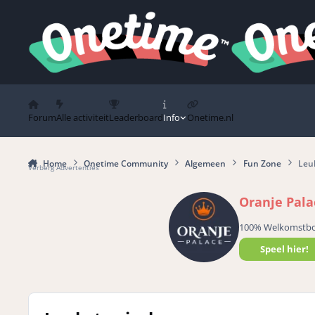
Spring naar bijdragen
Forum
Alle activiteit
Leaderboard
Info
Onetime.nl
Home
Onetime Community
Algemeen
Fun Zone
Leuk
Verberg Advertenties
Oranje Pala
100% Welkomstb
Speel hier!