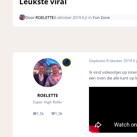
Leukste viral
Door
ROELETTE
8 oktober 2019
6 jr
in
Fun Zone
Geplaatst
8 oktober 2019
6 j
Ik vind videootjes op inte
een oven die alle kant op
ROELETTE
Super High Roller
1,5k
1,3k
posts
Reputation