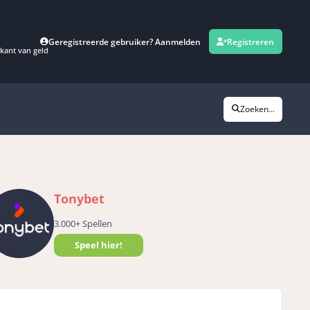
Geregistreerde gebruiker? Aanmelden
Registreren
kant van geld
Zoeken...
Tonybet
3.000+ Spellen
Speel hier!