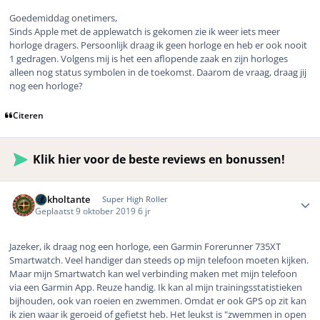
Goedemiddag onetimers,
Sinds Apple met de applewatch is gekomen zie ik weer iets meer
horloge dragers. Persoonlijk draag ik geen horloge en heb er ook nooit
1 gedragen. Volgens mij is het een aflopende zaak en zijn horloges
alleen nog status symbolen in de toekomst. Daarom de vraag, draag jij
nog een horloge?
Citeren
Klik hier voor de beste reviews en bonussen!
Author stats
Gokholtante
Super High Roller
Geplaatst
9 oktober 2019
6 jr
Jazeker, ik draag nog een horloge, een Garmin Forerunner 735XT
Smartwatch. Veel handiger dan steeds op mijn telefoon moeten kijken.
Maar mijn Smartwatch kan wel verbinding maken met mijn telefoon
via een Garmin App. Reuze handig. Ik kan al mijn trainingsstatistieken
bijhouden, ook van roeien en zwemmen. Omdat er ook GPS op zit kan
ik zien waar ik geroeid of gefietst heb. Het leukst is "zwemmen in open