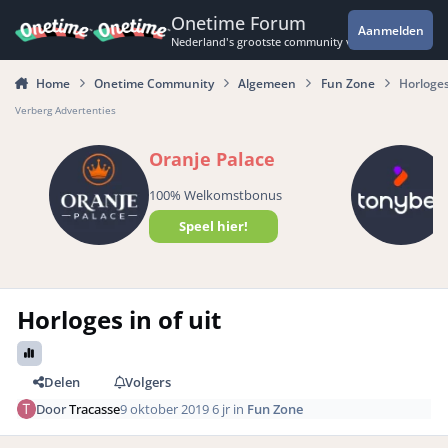
Spring naar bijdragen
Onetime Forum
Aanmelden
Nederland's grootste community voor de spannende 
Home
Onetime Community
Algemeen
Fun Zone
Horloges 
Verberg Advertenties
Oranje Palace
100% Welkomstbonus
Speel hier!
Horloges in of uit
Delen
Volgers
Door
Tracasse
9 oktober 2019
6 jr
in
Fun Zone