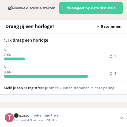
Nieuwe discussie starten
Reageer op deze discussie
Draag jij een horloge?
5 stemmen
1. Ik draag een horloge
Ja
20%
1
Nee
80%
4
Meld je aan
of
registreer
je om te kunnen stemmen in deze peiling.
Author stats
Tracasse
Advantage Player
Geplaatst
9 oktober 2019
6 jr