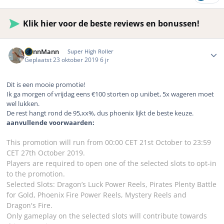
Klik hier voor de beste reviews en bonussen!
Author stats
DennMann
Super High Roller
Geplaatst
23 oktober 2019
6 jr
Dit is een mooie promotie!
Ik ga morgen of vrijdag eens €100 storten op unibet, 5x wageren moet
wel lukken.
De rest hangt rond de 95,xx%, dus phoenix lijkt de beste keuze.
aanvullende voorwaarden:
This promotion will run from 00:00 CET 21st October to 23:59
CET 27th October 2019.
Players are required to open one of the selected slots to opt-in
to the promotion.
Selected Slots: Dragon’s Luck Power Reels, Pirates Plenty Battle
for Gold, Phoenix Fire Power Reels, Mystery Reels and
Dragon's Fire.
Only gameplay on the selected slots will contribute towards