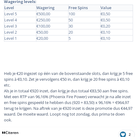
Wagering levels:
Level
Wagering
Free Spins
Value
Level 5
€500,00
100
€0,50
Level 4
€250,00
50
€0,50
Level 3
€100,00
30
€0,20
Level 2
€50,00
20
€0,10
Level 1
€20,00
5
€0,10
Heb je €20 ingezet op één van de bovenstaande slots, dan krijg je 5 free
spins à €0,10. Zet je vervolgens €50 in, dan krijg je 20 free spins à €0,10
etc.
Als je in totaal €920 inzet, dan krijg je dus totaal €83,50 aan free spins.
Met een RTP van 96,16% (Phoenix Fire Power) verwacht je na alle inzet
en free spins gespeeld te hebben dus (920 + 83,50) x 96,16% = €964,97
terug te krijgen. Na aftrek van je €920 inzet is deze promotie dus €44,97
waard. De moeite waard. Loopt nog tot zondag, dus prima te doen
ook.
Citeren
2