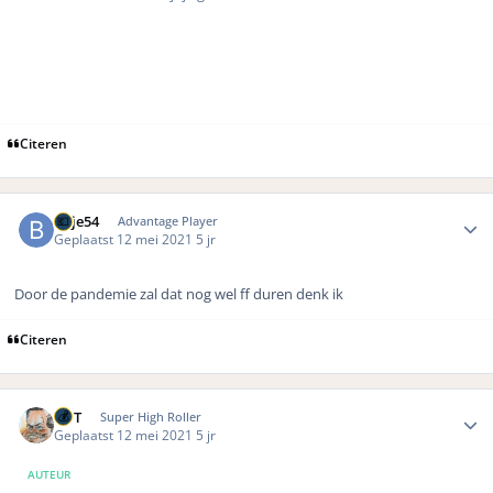
Citeren
Author stats
baje54
Advantage Player
Geplaatst
12 mei 2021
5 jr
Door de pandemie zal dat nog wel ff duren denk ik
Citeren
Author stats
MrT
Super High Roller
Geplaatst
12 mei 2021
5 jr
AUTEUR