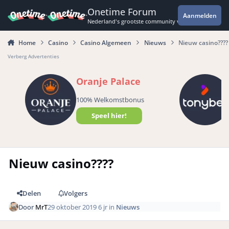
Spring naar bijdragen
Onetime Forum
Aanmelden
Nederland's grootste community voor de spannende 
Home
Casino
Casino Algemeen
Nieuws
Nieuw casino????
Verberg Advertenties
Oranje Palace
100% Welkomstbonus
Speel hier!
Nieuw casino????
Delen
Volgers
Door
MrT
29 oktober 2019
6 jr
in
Nieuws