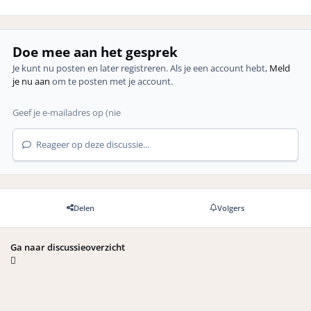
Doe mee aan het gesprek
Je kunt nu posten en later registreren. Als je een account hebt,
Meld
je nu aan
om te posten met je account.
Reageer op deze discussie...
Delen
Volgers
Ga naar discussieoverzicht