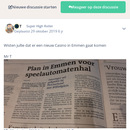
Nieuwe discussie starten
Reageer op deze discussie
Author stats
MrT
Super High Roller
Geplaatst
29 oktober 2019
6 jr
Wisten jullie dat er een nieuw Casino in Emmen gaat komen
Mr T