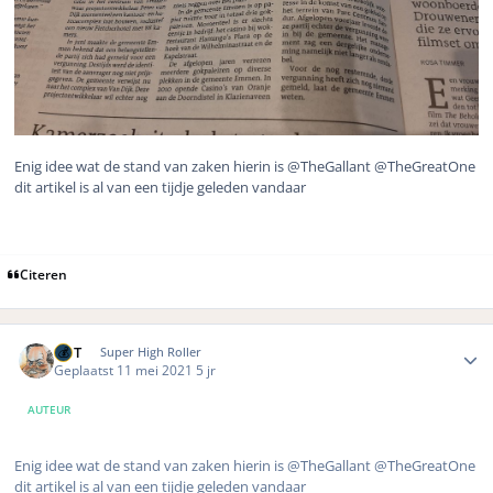
Enig idee wat de stand van zaken hierin is @TheGallant @TheGreatOne
dit artikel is al van een tijdje geleden vandaar
Citeren
Author stats
MrT
Super High Roller
Geplaatst
11 mei 2021
5 jr
AUTEUR
Enig idee wat de stand van zaken hierin is @TheGallant @TheGreatOne
dit artikel is al van een tijdje geleden vandaar