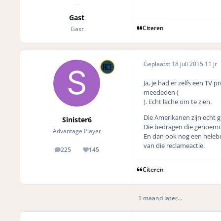
Gast
Citeren
Gast
Geplaatst
18 juli 2015
11 jr
Ja, je had er zelfs een T
meededen (
). Echt lache om te zien.
Die Amerikanen zijn echt g
Sinister6
Die bedragen die genoemd w
Advantage Player
En dan ook nog een heleboe
van die reclameactie.
225
145
posts
Reputation
Citeren
1 maand later...