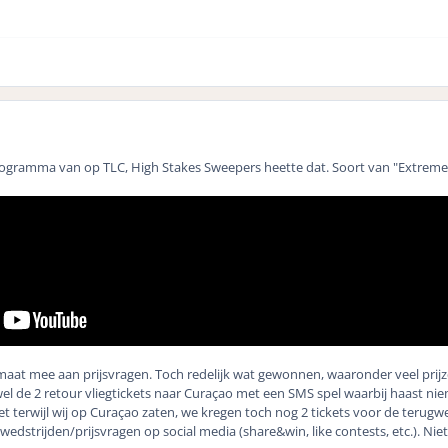
V programma van op TLC, High Stakes Sweepers heette dat. Soort van "Extre
maat mee aan prijsvragen. Toch redelijk wat gewonnen, waaronder veel prij
wel de 2 retour vliegtickets naar Curaçao met een SMS spel waarbij haast n
illiet terwijl wij op Curaçao zaten, we kregen toch nog 2 tickets voor de terugw
wedstrijden/prijsvragen op social media (share&win, like contests, etc.). Niet