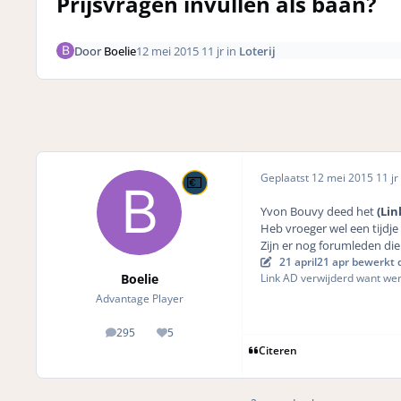
Prijsvragen invullen als baan?
Door
Boelie
12 mei 2015
11 jr
in
Loterij
Geplaatst
12 mei 2015
11 jr
Yvon Bouvy deed het
(Lin
Heb vroeger wel een tijdje
Zijn er nog forumleden di
21 april
21 apr
bewerkt d
Boelie
Link AD verwijderd want werk
Advantage Player
295
5
posts
Reputation
Citeren