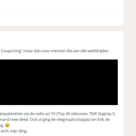
me Couponing" maar dan voor mensen die aan alle wedstrijden
zenpakketten via de radio en TV (Top 40 rebussen, TMF Dagtop 5,
iemand mee deed. Ook al ging de vliegmaatschappij van Erik de
eg.
😉
 echt mijn ding.