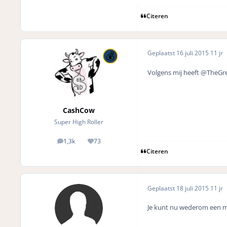
Citeren
Geplaatst
16 juli 2015
11 jr
Volgens mij heeft @TheGre
CashCow
Super High Roller
1,3k
73
posts
Reputation
Citeren
Geplaatst
18 juli 2015
11 jr
Je kunt nu wederom een m