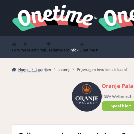
Spring naar bijdragen
Forum
Alle activiteit
Leaderboard
Info
Onetime.nl
Home
Loterijen
Loterij
Prijsvragen invullen als baan?
Verberg Advertenties
Oranje Pala
100% Welkomstb
Speel hier!