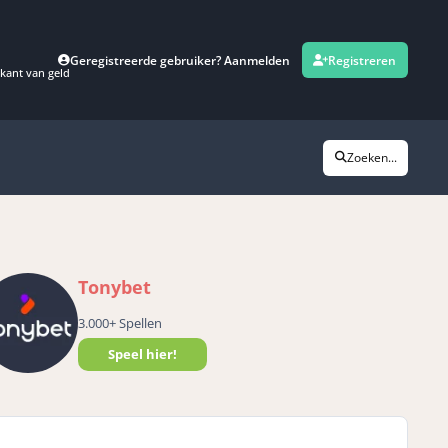
Geregistreerde gebruiker? Aanmelden
Registreren
kant van geld
Zoeken...
Tonybet
3.000+ Spellen
Speel hier!