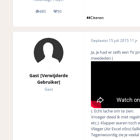
485
50
posts
Reputation
Citeren
Geplaatst
15 juli 2015
11 jr
Ja, je had er zelfs een T
meededen (
Gast [Verwijderde
Gebruiker]
Gast
). Echt lache om te zien.
Vroeger deed ik met regel
etc.). Klapper waren toch 
Vlieger (Air Excel ofzo) fa
Tegenwoordig zie je veelal 