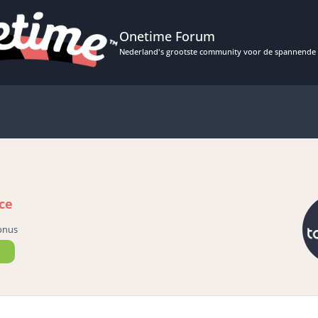
Onetime Forum
Nederland's grootste community voor de spannende 
ce
onus