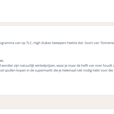
V programma van op TLC, High Stakes Sweepers heette dat. Soort van "Extre
ek.
orden zijn natuurlijk winkelprijzen, waar je maar de helft van over houdt a
l spullen kopen in de supermarkt die je helemaal niet nodig hebt voor die m