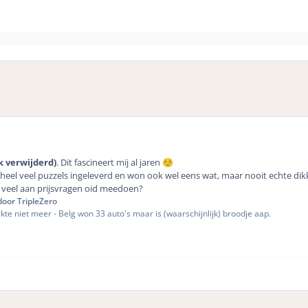
k verwijderd)
. Dit fascineert mij al jaren
☺️
 heel veel puzzels ingeleverd en won ook wel eens wat, maar nooit echte dikke
e veel aan prijsvragen oid meedoen?
oor TripleZero
te niet meer - Belg won 33 auto's maar is (waarschijnlijk) broodje aap.