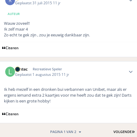
Geplaatst
31 juli 2015
11 jr
AUTEUR
Wauw zoveel!!
Ik zelf maar 4
Zo echt te gek zijn , zou je eeuwig dankbaar zijn.
Citeren
Author stats
Lantec
Recreatieve Speler
Geplaatst
1 augustus 2015
11 jr
Ik heb mezelf in een dronken bui verbannen van Unibet, maar als er
ergens iemand extra 2 kaartjes voor me heeft zou dat te gek zijn! Darts
kijken is een grote hobby!
Citeren
L
PAGINA 1 VAN 2
VOLGENDE