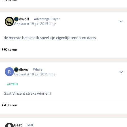
Author stats
geldwolf
Advantage Player
Geplaatst
19 juli 2015
11 jr
de meeste bets die ik speel zijn eigenlijk tennis en darts.
Citeren
Author stats
rhellevo
Whale
Geplaatst
19 juli 2015
11 jr
AUTEUR
Gaat Vincent straks winnen?
Citeren
Gast
Gast