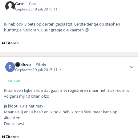
Gast
Gast
Geplaatst
19 juli 2015
11 jr
Ik heb ook 3 bets op darten geplaatst. Eerste tientje op stephen
bunting al verloren. Duur grapje die kaarten 😉
Citeren
Author stats
rhellevo
Whale
Geplaatst
19 juli 2015
11 jr
AUTEUR
Ik zal even kijken hoe dat gaat met registreren maar het maximum is
volgens mij 10 loten ofzo
ja klopt, 10 is het max.
Maar als jij er 10 haalt en ik ook, heb ik toch 50% meer kans op
4kaarten.
Doe je best
Citeren