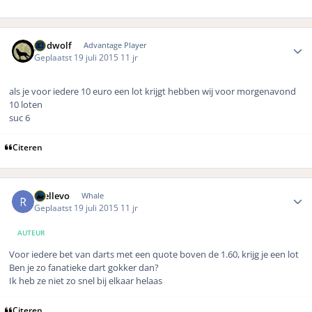
Author stats
geldwolf
Advantage Player
Geplaatst
19 juli 2015
11 jr
als je voor iedere 10 euro een lot krijgt hebben wij voor morgenavond
10 loten
suc 6
Citeren
Author stats
rhellevo
Whale
Geplaatst
19 juli 2015
11 jr
AUTEUR
Voor iedere bet van darts met een quote boven de 1.60, krijg je een lot
Ben je zo fanatieke dart gokker dan?
Ik heb ze niet zo snel bij elkaar helaas
Citeren