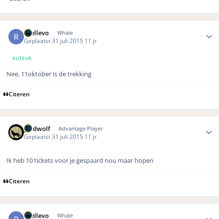
Author stats
rhellevo
Whale
Geplaatst
31 juli 2015
11 jr
AUTEUR
Nee, 11oktober is de trekking
Citeren
Author stats
geldwolf
Advantage Player
Geplaatst
31 juli 2015
11 jr
Ik heb 10 tickets voor je gespaard nou maar hopen
Citeren
Author stats
rhellevo
Whale