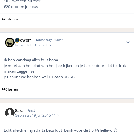
10-6 wat een prutser
€20 door mijn neus
Citeren
Author stats
geldwolf
Advantage Player
Geplaatst
19 juli 2015
11 jr
Ik heb vandaag alles fout haha
je moet aan het eind van het jaar kijken en je tussendoor niet te druk
maken zeggen ze.
pluspunt we hebben wel 10 loten ☺️) ☺️)
Citeren
Gast
Gast
Geplaatst
19 juli 2015
11 jr
Echt alle drie mijn darts bets fout. Dank voor de tip @rhellevo 😉