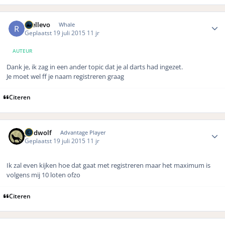
Author stats
rhellevo
Whale
Geplaatst
19 juli 2015
11 jr
AUTEUR
Dank je, ik zag in een ander topic dat je al darts had ingezet.
Je moet wel ff je naam registreren graag
Citeren
Author stats
geldwolf
Advantage Player
Geplaatst
19 juli 2015
11 jr
Ik zal even kijken hoe dat gaat met registreren maar het maximum is
volgens mij 10 loten ofzo
Citeren