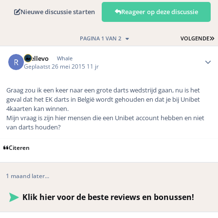
Nieuwe discussie starten
Reageer op deze discussie
L
PAGINA 1 VAN 2
VOLGENDE
Author stats
rhellevo
Whale
Geplaatst
26 mei 2015
11 jr
Graag zou ik een keer naar een grote darts wedstrijd gaan, nu is het
geval dat het EK darts in België wordt gehouden en dat je bij Unibet
4kaarten kan winnen.
Mijn vraag is zijn hier mensen die een Unibet account hebben en niet
van darts houden?
Citeren
1 maand later...
Klik hier voor de beste reviews en bonussen!