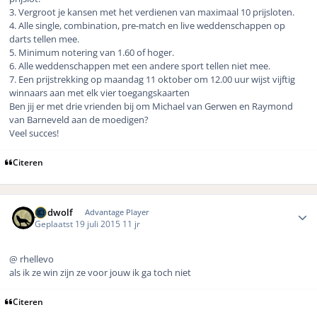
3. Vergroot je kansen met het verdienen van maximaal 10 prijsloten.
4. Alle single, combination, pre-match en live weddenschappen op
darts tellen mee.
5. Minimum notering van 1.60 of hoger.
6. Alle weddenschappen met een andere sport tellen niet mee.
7. Een prijstrekking op maandag 11 oktober om 12.00 uur wijst vijftig
winnaars aan met elk vier toegangskaarten
Ben jij er met drie vrienden bij om Michael van Gerwen en Raymond
van Barneveld aan de moedigen?
Veel succes!
Citeren
Author stats
geldwolf
Advantage Player
Geplaatst
19 juli 2015
11 jr
@ rhellevo
als ik ze win zijn ze voor jouw ik ga toch niet
Citeren