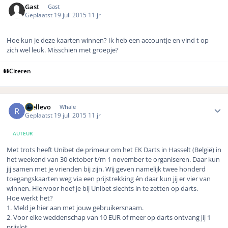
Gast
Gast
Geplaatst
19 juli 2015
11 jr
Hoe kun je deze kaarten winnen? Ik heb een accountje en vind t op
zich wel leuk. Misschien met groepje?
Citeren
Author stats
rhellevo
Whale
Geplaatst
19 juli 2015
11 jr
AUTEUR
Met trots heeft Unibet de primeur om het EK Darts in Hasselt (België) in
het weekend van 30 oktober t/m 1 november te organiseren. Daar kun
jij samen met je vrienden bij zijn. Wij geven namelijk twee honderd
toegangskaarten weg via een prijstrekking én daar kun jij er vier van
winnen. Hiervoor hoef je bij Unibet slechts in te zetten op darts.
Hoe werkt het?
1. Meld je hier aan met jouw gebruikersnaam.
2. Voor elke weddenschap van 10 EUR of meer op darts ontvang jij 1
prijslot.