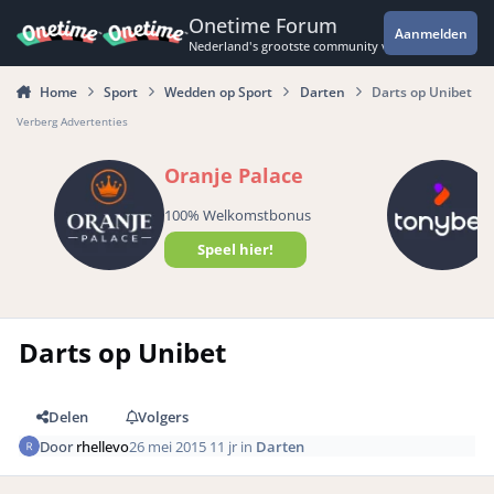
Spring naar bijdragen
Onetime Forum
Aanmelden
Nederland's grootste community voor de spannende 
Home
Sport
Wedden op Sport
Darten
Darts op Unibet
Verberg Advertenties
Oranje Palace
100% Welkomstbonus
Speel hier!
Darts op Unibet
Delen
Volgers
Door
rhellevo
26 mei 2015
11 jr
in
Darten