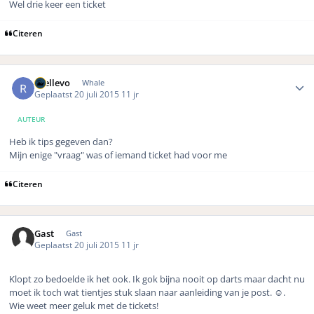
Wel drie keer een ticket
Citeren
Author stats
rhellevo
Whale
Geplaatst
20 juli 2015
11 jr
AUTEUR
Heb ik tips gegeven dan?
Mijn enige "vraag" was of iemand ticket had voor me
Citeren
Gast
Gast
Geplaatst
20 juli 2015
11 jr
Klopt zo bedoelde ik het ook. Ik gok bijna nooit op darts maar dacht nu
moet ik toch wat tientjes stuk slaan naar aanleiding van je post. ☺️.
Wie weet meer geluk met de tickets!