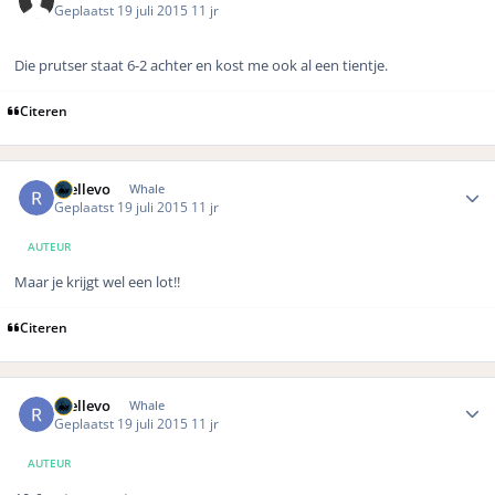
Geplaatst
19 juli 2015
11 jr
Die prutser staat 6-2 achter en kost me ook al een tientje.
Citeren
Author stats
rhellevo
Whale
Geplaatst
19 juli 2015
11 jr
AUTEUR
Maar je krijgt wel een lot!!
Citeren
Author stats
rhellevo
Whale
Geplaatst
19 juli 2015
11 jr
AUTEUR