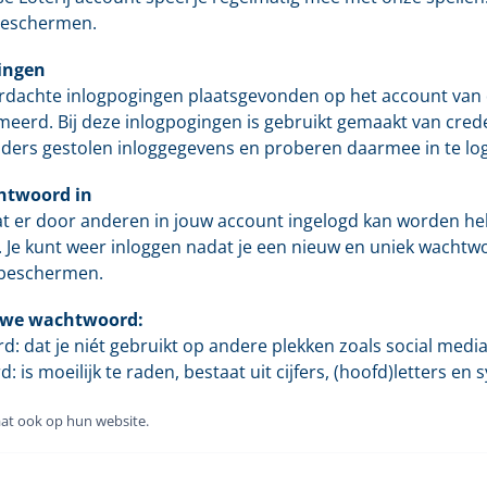
beschermen.
ingen
dachte inlogpogingen plaatsgevonden op het account van di
meerd. Bij deze inlogpogingen is gebruikt gemaakt van creden
lders gestolen inloggegevens en proberen daarmee in te lo
htwoord in
 er door anderen in jouw account ingelogd kan worden heb
 Je kunt weer inloggen nadat je een nieuw en uniek wachtw
 beschermen.
euwe wachtwoord:
: dat je niét gebruikt op andere plekken zoals social media,
: is moeilijk te raden, bestaat uit cijfers, (hoofd)letters
Staat ook op hun website.