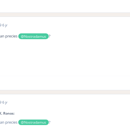
19
6 jr
dan precies
?
@Nostradamus
19
6 jr
K. Ronos:
dan precies
?
@Nostradamus