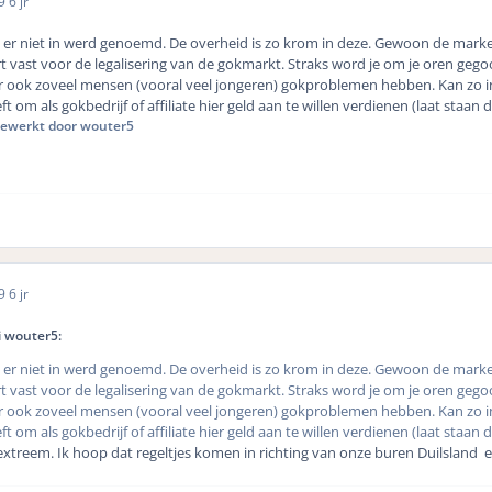
19
6 jr
er niet in werd genoemd. De overheid is zo krom in deze. Gewoon de mark
rt vast voor de legalisering van de gokmarkt. Straks word je om je oren gegoo
r ook zoveel mensen (vooral veel jongeren) gokproblemen hebben. Kan zo in
t om als gokbedrijf of affiliate hier geld aan te willen verdienen (laat staan 
ewerkt door wouter5
19
6 jr
i wouter5:
er niet in werd genoemd. De overheid is zo krom in deze. Gewoon de mark
rt vast voor de legalisering van de gokmarkt. Straks word je om je oren gegoo
r ook zoveel mensen (vooral veel jongeren) gokproblemen hebben. Kan zo in
t om als gokbedrijf of affiliate hier geld aan te willen verdienen (laat staan 
extreem. Ik hoop dat regeltjes komen in richting van onze buren Duilsland en