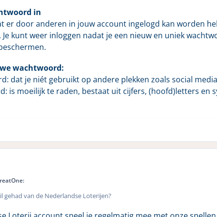
htwoord in
 er door anderen in jouw account ingelogd kan worden heb
 Je kunt weer inloggen nadat je een nieuw en uniek wachtw
 beschermen.
euwe wachtwoord:
: dat je niét gebruikt op andere plekken zoals social media,
: is moeilijk te raden, bestaat uit cijfers, (hoofd)letters
GreatOne:
il gehad van de Nederlandse Loterijen?
 Loterij account speel je regelmatig mee met onze spellen.