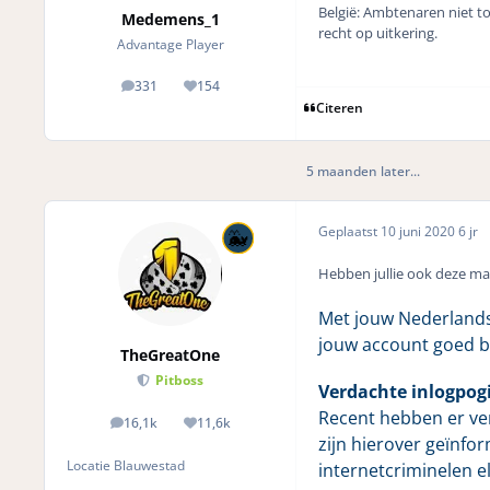
België: Ambtenaren niet to
Medemens_1
recht op uitkering.
Advantage Player
331
154
posts
Reputation
Citeren
5 maanden later...
Geplaatst
10 juni 2020
6 jr
Hebben jullie ook deze ma
Met jouw Nederlandse
jouw account goed 
TheGreatOne
Pitboss
Verdachte inlogpog
Recent hebben er ver
16,1k
11,6k
posts
Reputation
zijn hierover geïnfor
Locatie
Blauwestad
internetcriminelen e