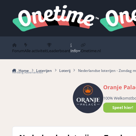
Spring naar bijdragen
Forum
Alle activiteit
Leaderboard
Info
Onetime.nl
Home
Loterijen
Loterij
Nederlandse loterijen - Zondag 
Verberg Advertenties
Oranje Pala
100% Welkomstb
Speel hier!