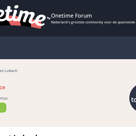
Onetime Forum
Nederland's grootste community voor de spannende 
met Lubach
ce
onus