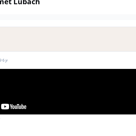
 met Lubach
19
6 jr
.