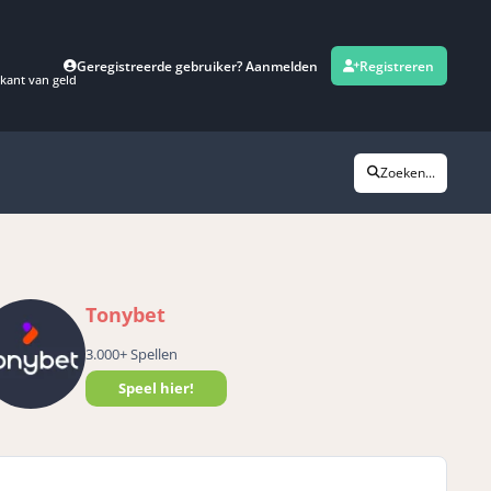
Geregistreerde gebruiker? Aanmelden
Registreren
kant van geld
Zoeken...
Tonybet
3.000+ Spellen
Speel hier!