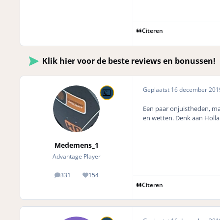
Citeren
Klik hier voor de beste reviews en bonussen!
Geplaatst
16 december 20
Een paar onjuistheden, maa
en wetten. Denk aan Holla
Medemens_1
Advantage Player
331
154
posts
Reputation
Citeren