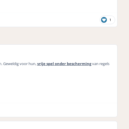
1
en. Geweldig voor hun,
vrije spel onder bescherming
van regels