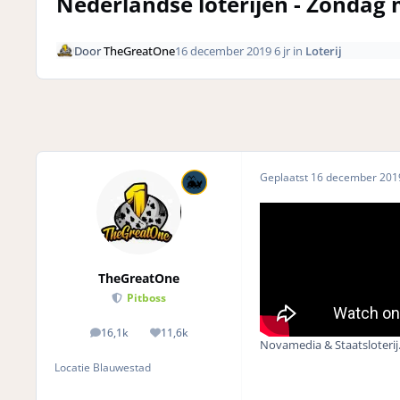
Nederlandse loterijen - Zondag
Door
TheGreatOne
16 december 2019
6 jr
in
Loterij
Geplaatst
16 december 20
TheGreatOne
Pitboss
16,1k
11,6k
posts
Reputation
Novamedia & Staatsloterij
Locatie
Blauwestad