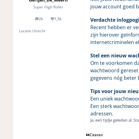
jouw account goed 
Super High Roller
2k
1,5k
Verdachte inlogpog
posts
Reputation
Recent hebben er ver
Locatie
Utrecht
zijn hierover geïnfor
internetcriminelen e
Stel een nieuw wac
Om te voorkomen dat
wachtwoord gereset.
gegevens nóg beter
Tips voor jouw ni
Een uniek wachtwoord
Een sterk wachtwoord
adressen.
Ja, een tijdje geleden al. 
Citeren