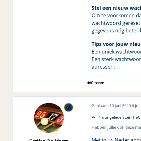
Stel een nieuw wac
Om te voorkomen dat
wachtwoord gereset.
gegevens nóg beter
Tips voor jouw ni
Een uniek wachtwoord
Een sterk wachtwoord
adressen.
Citeren
Geplaatst
10 juni 2020
6 jr
1 uur geleden zei The
Hebben jullie ook deze ma
Met jouw Nederlandse
Gertjan_De_Meern