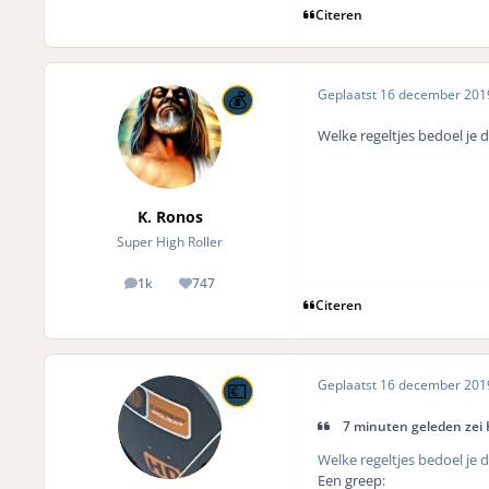
Citeren
Geplaatst
16 december 20
Welke regeltjes bedoel je 
K. Ronos
Super High Roller
1k
747
posts
Reputation
Citeren
Geplaatst
16 december 20
7 minuten geleden zei 
Welke regeltjes bedoel je 
Een greep: