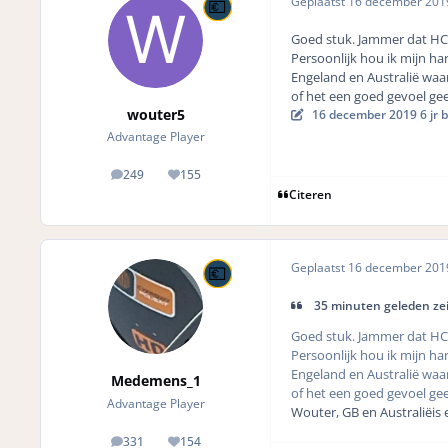
Geplaatst
16 december 20
Goed stuk. Jammer dat HC 
Persoonlijk hou ik mijn ha
Engeland en Australië waa
of het een goed gevoel geef
wouter5
16 december 2019
6 jr
b
Advantage Player
249
155
posts
Reputation
Citeren
Geplaatst
16 december 20
35 minuten geleden ze
Goed stuk. Jammer dat HC 
Persoonlijk hou ik mijn ha
Engeland en Australië waa
Medemens_1
of het een goed gevoel geef
Advantage Player
Wouter, GB en Australiëis 
331
154
posts
Reputation