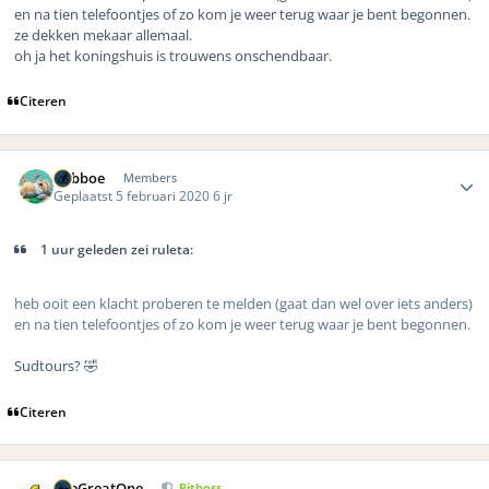
en na tien telefoontjes of zo kom je weer terug waar je bent begonnen.
ze dekken mekaar allemaal.
oh ja het koningshuis is trouwens onschendbaar.
Citeren
Author stats
babboe
Members
Geplaatst
5 februari 2020
6 jr
1 uur geleden zei ruleta:
heb ooit een klacht proberen te melden (gaat dan wel over iets anders)
en na tien telefoontjes of zo kom je weer terug waar je bent begonnen.
Sudtours? 🤣
Citeren
Author stats
TheGreatOne
Pitboss