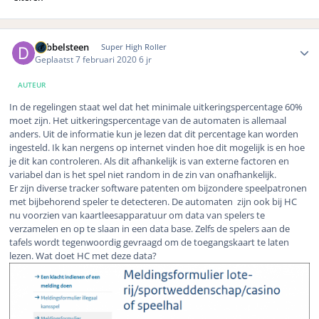
Author stats
dobbelsteen
Super High Roller
Geplaatst
7 februari 2020
6 jr
AUTEUR
In de regelingen staat wel dat het minimale uitkeringspercentage 60%
moet zijn. Het uitkeringspercentage van de automaten is allemaal
anders. Uit de informatie kun je lezen dat dit percentage kan worden
ingesteld. Ik kan nergens op internet vinden hoe dit mogelijk is en hoe
je dit kan controleren. Als dit afhankelijk is van externe factoren en
variabel dan is het spel niet random in de zin van onafhankelijk.
Er zijn diverse tracker software patenten om bijzondere speelpatronen
met bijbehorend speler te detecteren. De automaten zijn ook bij HC
nu voorzien van kaartleesapparatuur om data van spelers te
verzamelen en op te slaan in een data base. Zelfs de spelers aan de
tafels wordt tegenwoordig gevraagd om de toegangskaart te laten
lezen. Wat doet HC met deze data?