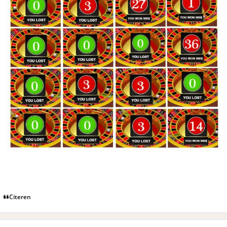
Citeren
Author stats