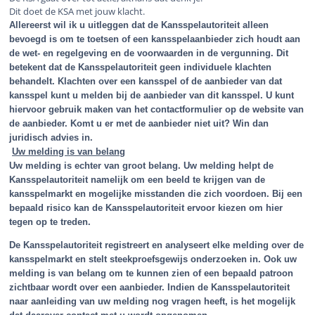
Dit doet de KSA met jouw klacht.
Allereerst wil ik u uitleggen dat de Kansspelautoriteit alleen
bevoegd is om te toetsen of een kansspelaanbieder zich houdt aan
de wet- en regelgeving en de voorwaarden in de vergunning. Dit
betekent dat de Kansspelautoriteit geen individuele klachten
behandelt. Klachten over een kansspel of de aanbieder van dat
kansspel kunt u melden bij de aanbieder van dit kansspel. U kunt
hiervoor gebruik maken van het contactformulier op de website van
de aanbieder. Komt u er met de aanbieder niet uit? Win dan
juridisch advies in.
Uw melding is van belang
Uw melding is echter van groot belang. Uw melding helpt de
Kansspelautoriteit namelijk om een beeld te krijgen van de
kansspelmarkt en mogelijke misstanden die zich voordoen. Bij een
bepaald risico kan de Kansspelautoriteit ervoor kiezen om hier
tegen op te treden.
De Kansspelautoriteit registreert en analyseert elke melding over de
kansspelmarkt en stelt steekproefsgewijs onderzoeken in. Ook uw
melding is van belang om te kunnen zien of een bepaald patroon
zichtbaar wordt over een aanbieder. Indien de Kansspelautoriteit
naar aanleiding van uw melding nog vragen heeft, is het mogelijk