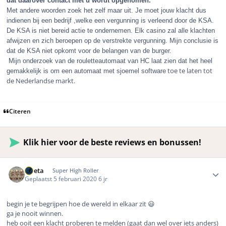
dat daarover contact met u wordt opgenomen.
Met andere woorden zoek het zelf maar uit. Je moet jouw klacht dus
indienen bij een bedrijf ,welke een vergunning is verleend door de KSA.
De KSA is niet bereid actie te ondernemen. Elk casino zal alle klachten
afwijzen en zich beroepen op de verstrekte vergunning. Mijn conclusie is
dat de KSA niet opkomt voor de belangen van de burger.
Mijn onderzoek van de rouletteautomaat van HC laat zien dat het heel
toe te laten tot
gemakkelijk is om een automaat met sjoemel software
de Nederlandse markt.
Citeren
Klik hier voor de beste reviews en bonussen!
Author stats
ruleta
Super High Roller
Geplaatst
5 februari 2020
6 jr
begin je te begrijpen hoe de wereld in elkaar zit 😃
ga je nooit winnen.
heb ooit een klacht proberen te melden (gaat dan wel over iets anders)