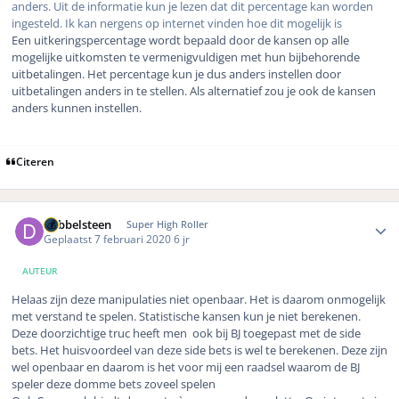
anders. Uit de informatie kun je lezen dat dit percentage kan worden
ingesteld. Ik kan nergens op internet vinden hoe dit mogelijk is
Een uitkeringspercentage wordt bepaald door de kansen op alle
mogelijke uitkomsten te vermenigvuldigen met hun bijbehorende
uitbetalingen. Het percentage kun je dus anders instellen door
uitbetalingen anders in te stellen. Als alternatief zou je ook de kansen
anders kunnen instellen.
Citeren
Author stats
dobbelsteen
Super High Roller
Geplaatst
7 februari 2020
6 jr
AUTEUR
Helaas zijn deze manipulaties niet openbaar. Het is daarom onmogelijk
met verstand te spelen. Statistische kansen kun je niet berekenen.
Deze doorzichtige truc heeft men ook bij BJ toegepast met de side
bets. Het huisvoordeel van deze side bets is wel te berekenen. Deze zijn
wel openbaar en daarom is het voor mij een raadsel waarom de BJ
speler deze domme bets zoveel spelen