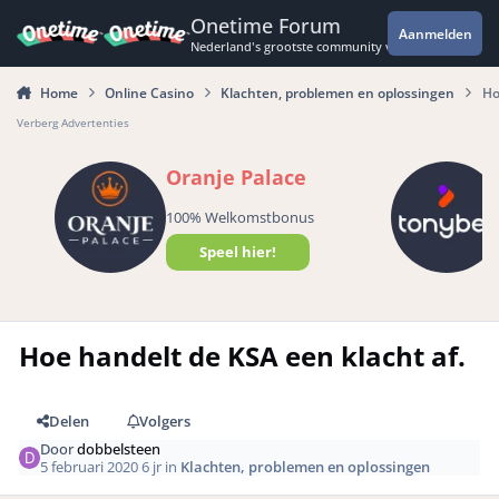
Spring naar bijdragen
Onetime Forum
Aanmelden
Nederland's grootste community voor de spannende 
Home
Online Casino
Klachten, problemen en oplossingen
Ho
Verberg Advertenties
Oranje Palace
100% Welkomstbonus
Speel hier!
Hoe handelt de KSA een klacht af.
Delen
Volgers
Door
dobbelsteen
5 februari 2020
6 jr
in
Klachten, problemen en oplossingen