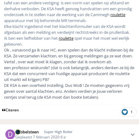
tafel van een andere vestiging is een vorm van spelen op afstand en
derhalve verboden. De KSA heeft genoeg handvatten om een grondig
onderzoek in te stellen naar de werking van de Cammegh
roulette
apparatuur met bij behorende MR terminals.
Elke klacht ingediend met het klachtenformulier van de KSA wordt
afgedaan als een melding en verdwijnt rechtstreeks in de prullenbak.
Ik ben een liefhebber van het
roulette
spel maar het moet wel eerlijk
gebeuren.
Ok , vanavond ga ik naar HC, even spelen dan de klacht indienen bij de
KSA. Ze verzamelen klachten, en bij genoeg meldingen ga ze wat doen.
Vertel , over wat moet ik klagen, zonder dat ik overkom als
een professor wiskunde? (dat is ook belangrijk, anders denken ze bij de
KSA dat een concurrent van huidige apparaat-producent de roulette
uit markt wil krijgen) PB?
DE KSA is een overheid instelling. Dus WoB ! Ze moeten gegevens vrij
geven over aantal klachten, enz. Anders verdien je jouw verloren
centjes snel terug (de KSA moet dan boete betalen).
Citeren
1
Author stats
dobbelsteen
Super High Roller
Geplaatst
7 februari 2020
6 jr