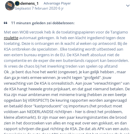
Medemens_1
Advantage Player
Geplaatst
7 februari 2020
6 jr
11 minuten geleden zei dobbelsteen:
Met een WOB verzoek heb ik de toelatingspapieren voor de Tangiamo
roulette
automaat gekregen. Ik heb een klacht ingediend tegen deze
toelating. Deze is ontvangen en ik wacht al weken op antwoord. Bij de
KSA ontbreken de specialisten . Elke toelating wordt uitbesteed aan
een extern bureau ergens in de EU. De KSA heeft absoluut niet de
competentie en de exper die een buitenlands rapport kan beoordelen.
Ik vrees de chaos bij het inwerking treden van spelen op afstand
Ok , je bent dus hoe het werkt (ongeveer). Je kan gelijk hebben , maar
dan ga je niets ermee winnen. Je vecht tegen "grofgeld". Jouw
verwachting van De KSA is onrealistisch. Aan jouw "verwachtingen" van
de KSA hangt heeeele grote prijskaart, en dat gaat niemand betalen. De
Ksa zijn maar ambtenaren met minieme tranig (hebben ze een beetje
opgedaan bij VERISPECT!) De keuring rapporten worden aangevraagd
en betaald door "kastproducent" cq importeurs (het product moet
voldoen aan NEDERLANDSE richtlijnen - hier is direct het probleem,
kleine afzetmarkt). Er zijn maar een paar keuringsinstanties die brood
zien in het doorzoeken van alles en nog wat over een gokkast, en dan
rapport schrijven die gaat richting de KSA. Zie dat als APK van een auto.