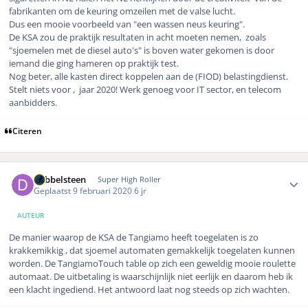
fabrikanten om de keuring omzeilen met de valse lucht.
Dus een mooie voorbeeld van "een wassen neus keuring".
De KSA zou de praktijk resultaten in acht moeten nemen, zoals
"sjoemelen met de diesel auto's" is boven water gekomen is door
iemand die ging hameren op praktijk test.
Nog beter, alle kasten direct koppelen aan de (FIOD) belastingdienst.
Stelt niets voor , jaar 2020! Werk genoeg voor IT sector, en telecom
aanbidders.
Citeren
Author stats
dobbelsteen
Super High Roller
Geplaatst
9 februari 2020
6 jr
AUTEUR
De manier waarop de KSA de Tangiamo heeft toegelaten is zo
krakkemikkig , dat sjoemel automaten gemakkelijk toegelaten kunnen
worden. De TangiamoTouch table op zich een geweldig mooie roulette
automaat. De uitbetaling is waarschijnlijk niet eerlijk en daarom heb ik
een klacht ingediend. Het antwoord laat nog steeds op zich wachten.