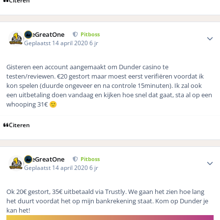
Author stats
TheGreatOne
Pitboss
Geplaatst
14 april 2020
6 jr
Gisteren een account aangemaakt om Dunder casino te
testen/reviewen. €20 gestort maar moest eerst verifiëren voordat ik
kon spelen (duurde ongeveer en na controle 15minuten). Ik zal ook
een uitbetaling doen vandaag en kijken hoe snel dat gaat, sta al op een
whooping 31€
🙂
Citeren
Author stats
TheGreatOne
Pitboss
Geplaatst
14 april 2020
6 jr
Ok 20€ gestort, 35€ uitbetaald via Trustly. We gaan het zien hoe lang
het duurt voordat het op mijn bankrekening staat. Kom op Dunder je
kan het!