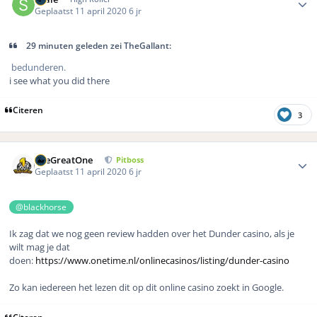
Geplaatst
11 april 2020
6 jr
29 minuten geleden zei TheGallant:
bedunderen.
i see what you did there
Citeren
3
Author stats
TheGreatOne
Pitboss
Geplaatst
11 april 2020
6 jr
@blackhorse
Ik zag dat we nog geen review hadden over het Dunder casino, als je
wilt mag je dat
doen:
https://www.onetime.nl/onlinecasinos/listing/dunder-casino
Zo kan iedereen het lezen dit op dit online casino zoekt in Google.
Citeren