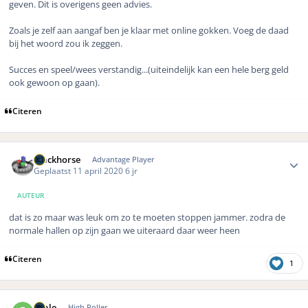
geven. Dit is overigens geen advies.
Zoals je zelf aan aangaf ben je klaar met online gokken. Voeg de daad
bij het woord zou ik zeggen.
Succes en speel/wees verstandig...(uiteindelijk kan een hele berg geld
ook gewoon op gaan).
Citeren
Author stats
blackhorse
Advantage Player
Geplaatst
11 april 2020
6 jr
AUTEUR
dat is zo maar was leuk om zo te moeten stoppen jammer. zodra de
normale hallen op zijn gaan we uiteraard daar weer heen
Citeren
1
Author stats
Skale
High Roller