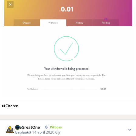
Citeren
Author stats
TheGreatOne
Pitboss
Geplaatst
14 april 2020
6 jr