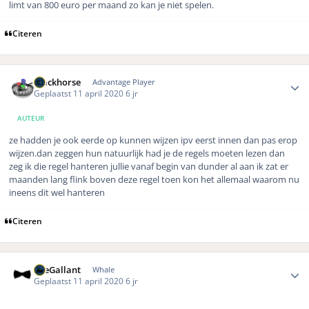
limt van 800 euro per maand zo kan je niet spelen.
Citeren
Author stats
blackhorse
Advantage Player
Geplaatst
11 april 2020
6 jr
AUTEUR
ze hadden je ook eerde op kunnen wijzen ipv eerst innen dan pas erop
wijzen.dan zeggen hun natuurlijk had je de regels moeten lezen dan
zeg ik die regel hanteren jullie vanaf begin van dunder al aan ik zat er
maanden lang flink boven deze regel toen kon het allemaal waarom nu
ineens dit wel hanteren
Citeren
Author stats
TheGallant
Whale
Geplaatst
11 april 2020
6 jr