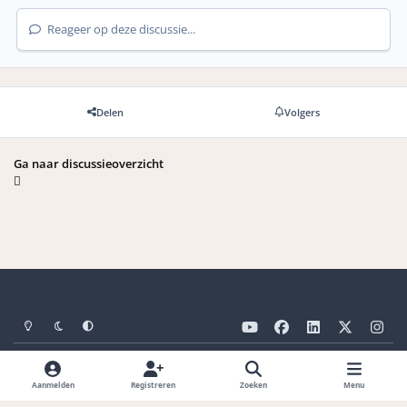
Reageer op deze discussie...
Delen
Volgers
Ga naar discussieoverzicht
Light Mode
Dark Mode
Systeemvoorkeuren
y
f
l
x
i
o
a
i
n
Taal
Privacybeleid
Cookies
u
c
n
s
Wat kost gokken jou? Stop op Tijd. 🔞
t
e
k
t
Aanmelden
Registreren
Zoeken
Menu