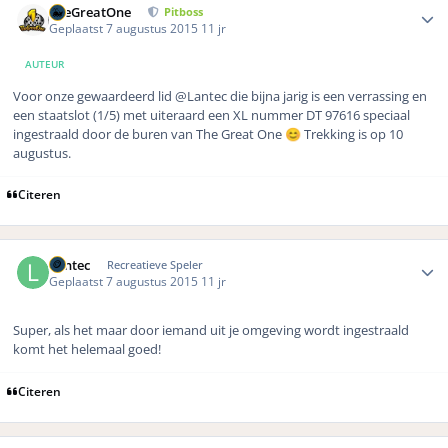
TheGreatOne
Pitboss
Geplaatst
7 augustus 2015
11 jr
AUTEUR
Voor onze gewaardeerd lid @Lantec die bijna jarig is een verrassing en
een staatslot (1/5) met uiteraard een XL nummer DT 97616 speciaal
ingestraald door de buren van The Great One
Trekking is op 10
😊
augustus.
Citeren
Author stats
Lantec
Recreatieve Speler
Geplaatst
7 augustus 2015
11 jr
Super, als het maar door iemand uit je omgeving wordt ingestraald
komt het helemaal goed!
Citeren
Author stats