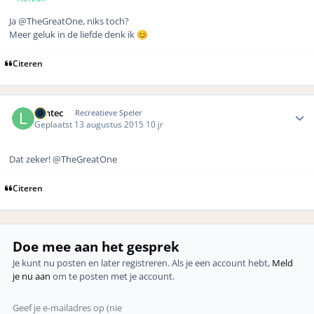
Ja @TheGreatOne, niks toch?
Meer geluk in de liefde denk ik
😊
Citeren
Author stats
Lantec
Recreatieve Speler
Geplaatst
13 augustus 2015
10 jr
Dat zeker! @TheGreatOne
Citeren
Doe mee aan het gesprek
Je kunt nu posten en later registreren. Als je een account hebt,
Meld
je nu aan
om te posten met je account.