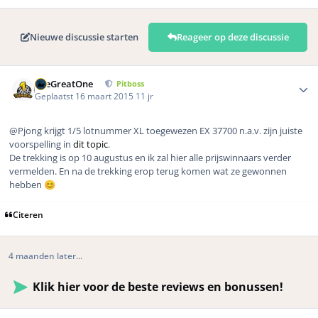
Nieuwe discussie starten
Reageer op deze discussie
Author stats
TheGreatOne
Pitboss
Geplaatst
16 maart 2015
11 jr
@Pjong krijgt 1/5 lotnummer XL toegewezen EX 37700 n.a.v. zijn juiste
voorspelling in
dit topic
.
De trekking is op 10 augustus en ik zal hier alle prijswinnaars verder
vermelden. En na de trekking erop terug komen wat ze gewonnen
hebben
😊
Citeren
4 maanden later...
Klik hier voor de beste reviews en bonussen!
Author stats