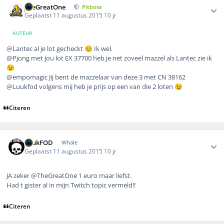
TheGreatOne
Pitboss
Geplaatst
11 augustus 2015
10 jr
AUTEUR
@Lantec al je lot gecheckt
Ik wel.
😊
@Pjong met jou lot EX 37700 heb je net zoveel mazzel als Lantec zie ik
😉
@empomagic Jij bent de mazzelaar van deze 3 met CN 38162
@Luukfod volgens mij heb je prijs op een van die 2 loten
😉
Citeren
Author stats
LuukFOD
Whale
Geplaatst
11 augustus 2015
10 jr
JA zeker @TheGreatOne 1 euro maar liefst.
Had t gister al in mijn Twitch topic vermeld!!
Citeren