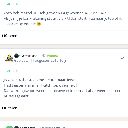
AUTEUR
Zozo heb mazzel ☺️. Heb gewoon €4 gewonnen ☺️. ^☺️^ ^☺️^
Als je mij je bankrekening stuurt via PM dan stort ik ze naar je toe of ik
spaar ze op voor je
😊
Citeren
Author stats
TheGreatOne
Pitboss
Geplaatst
11 augustus 2015
10 jr
AUTEUR
JA zeker @TheGreatOne 1 euro maar liefst.
Had t gister al in mijn Twitch topic vermeld!!
Dat wordt gewoon weer een nieuwe extra kraslot als je weer eens een
prijsvraag wint.
Citeren
Author stats
Advantage Player