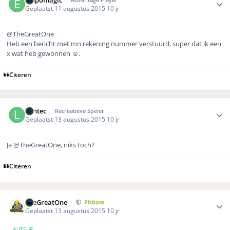
empomagic
Geplaatst
11 augustus 2015
10 jr
@TheGreatOne
Heb een bericht met mn rekening nummer verstuurd, super dat ik een
x wat heb gewonnen ☺️.
Citeren
Author stats
Lantec
Recreatieve Speler
Geplaatst
13 augustus 2015
10 jr
Ja @TheGreatOne, niks toch?
Citeren
Author stats
TheGreatOne
Pitboss
Geplaatst
13 augustus 2015
10 jr
AUTEUR