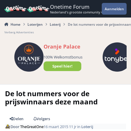
Spring naar bijdragen
Onetime Forum
Aanmelden
Nederland's grootste community voor de spannende 
Home
Loterijen
Loterij
De lot nummers voor de prijswinnaa
Verberg Advertenties
Oranje Palace
100% Welkomstbonus
Speel hier!
De lot nummers voor de
prijswinnaars deze maand
Delen
Volgers
Door
TheGreatOne
16 maart 2015
11 jr
in
Loterij