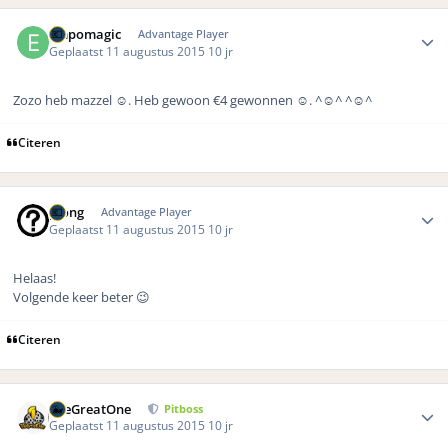
Author stats
empomagic
Advantage Player
Geplaatst
11 augustus 2015
10 jr
Zozo heb mazzel ☺️. Heb gewoon €4 gewonnen ☺️. ^☺️^ ^☺️^
Citeren
Author stats
pjong
Advantage Player
Geplaatst
11 augustus 2015
10 jr
Helaas!
Volgende keer beter 😉
Citeren
Author stats
TheGreatOne
Pitboss
Geplaatst
11 augustus 2015
10 jr