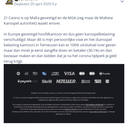
Geplaatst
20 april 2020
6 jr
21 Casino is op Malta gevestigd en de MGA (zeg maar de Maltese
Kansspel autoriteit) waakt erover.
In Europe gevestigd hoofdkantoor en dus geen kansspelbelasting
verschuldigd. Maar dit is mijn persoonlijke visie en het (kansspel
belasting kantoor) in Terneuzen kan er 100% uitsluitsel over geven
maar dan moet je eerst aangifte doen en betalen (30,1%) en dan
bezwaar maken en dan bidden dat je na het corona tijdperk je geld
terug krijgt.