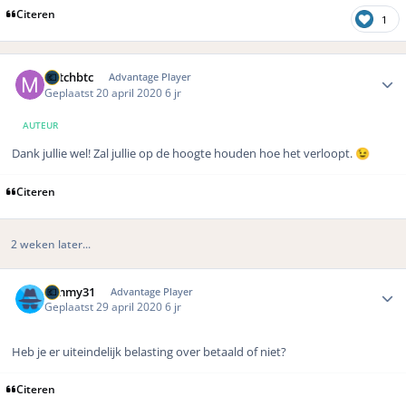
Citeren
1
Author stats
Mitchbtc
Advantage Player
Geplaatst
20 april 2020
6 jr
AUTEUR
Dank jullie wel! Zal jullie op de hoogte houden hoe het verloopt.
😉
Citeren
2 weken later...
Author stats
Timmy31
Advantage Player
Geplaatst
29 april 2020
6 jr
Heb je er uiteindelijk belasting over betaald of niet?
Citeren