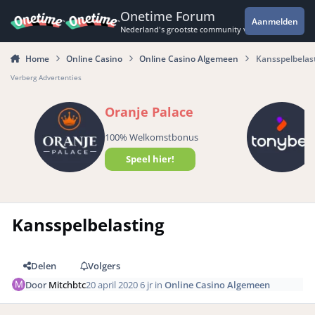
Spring naar bijdragen
Onetime Forum
Aanmelden
Nederland's grootste community voor de spannende 
Home
Online Casino
Online Casino Algemeen
Kansspelbelas
Verberg Advertenties
Oranje Palace
100% Welkomstbonus
Speel hier!
Kansspelbelasting
Delen
Volgers
Door
Mitchbtc
20 april 2020
6 jr
in
Online Casino Algemeen