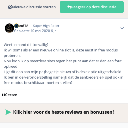
Nieuwe discussie starten
Reageer op deze discussie
Author stats
Rmnd78
Super High Roller
Geplaatst
10 mei 2020
6 jr
Weet iemand dit toevallig?
Ik wil soms als er een nieuwe online slot is, deze eerst in free modus
proberen.
Nou loop ik op meerdere sites tegen het punt aan dat er dan een fout
optreed.
Ligt dit dan aan mijn pc (hageltje nieuw) of is deze optie uitgeschakeld.
Ik ben in de veronderstelling namelijk dat de aanbieders elk spel ook in
free modus beschikbaar moeten stellen?
Citeren
Klik hier voor de beste reviews en bonussen!