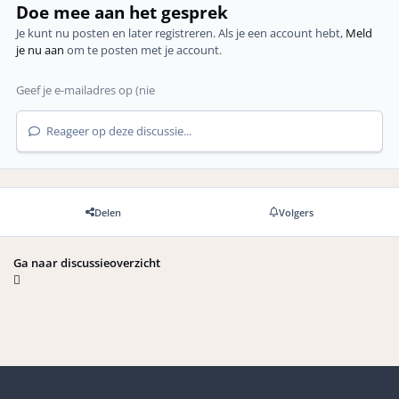
Doe mee aan het gesprek
Je kunt nu posten en later registreren. Als je een account hebt,
Meld
je nu aan
om te posten met je account.
Reageer op deze discussie...
Delen
Volgers
Ga naar discussieoverzicht