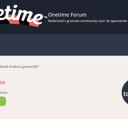
Onetime Forum
Nederland's grootste community voor de spannende 
kels kraken gevaarlijk?
ce
onus