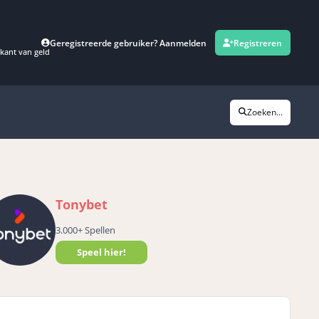
Geregistreerde gebruiker? Aanmelden
Registreren
kant van geld
Zoeken...
Tonybet
3.000+ Spellen
Speel hier!