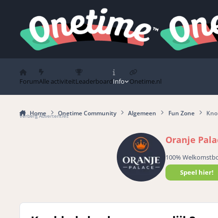
Spring naar bijdragen
Forum
Alle activiteit
Leaderboard
Info
Onetime.nl
Home
Onetime Community
Algemeen
Fun Zone
Knok
Verberg Advertenties
Oranje Pala
100% Welkomstb
Speel hier!