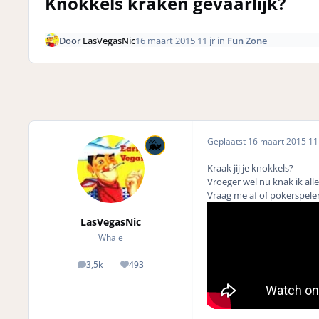
Knokkels kraken gevaarlijk?
Door
LasVegasNic
16 maart 2015
11 jr
in
Fun Zone
Geplaatst
16 maart 2015
11 
Kraak jij je knokkels?
Vroeger wel nu knak ik alle
Vraag me af of pokerspeler
LasVegasNic
Whale
3,5k
493
posts
Reputation