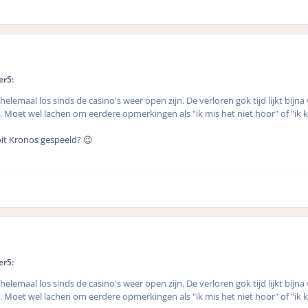
er5:
lemaal los sinds de casino's weer open zijn. De verloren gok tijd lijkt bijna 
Moet wel lachen om eerdere opmerkingen als "ik mis het niet hoor" of "ik 
oit Kronos gespeeld? 😉
er5:
lemaal los sinds de casino's weer open zijn. De verloren gok tijd lijkt bijna 
Moet wel lachen om eerdere opmerkingen als "ik mis het niet hoor" of "ik 