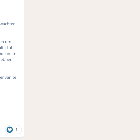
n wachten
ngen om
tijd al
ooi om te
 hebben
er van te
1