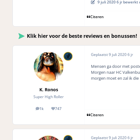
9 juli 2020
6 jr
bewerkt 
Citeren
Klik hier voor de beste reviews en bonussen!
Geplaatst
9 juli 2020
6 jr
Mensen ga door met posten,
Morgen naar HC Valkenburg
morgen moet en zal ik die 
K. Ronos
Super High Roller
1k
747
posts
Reputation
Citeren
Geplaatst
9 juli 2020
6 jr