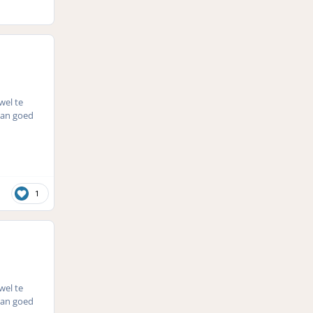
wel te
kan goed
1
wel te
kan goed