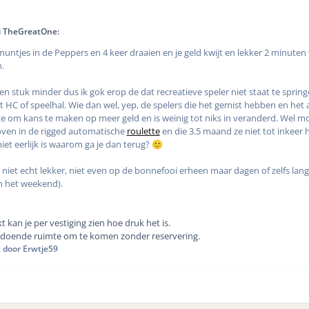
i TheGreatOne:
untjes in de Peppers en 4 keer draaien en je geld kwijt en lekker 2 minute
.
een stuk minder dus ik gok erop de dat recreatieve speler niet staat te spri
et HC of speelhal. Wie dan wel, yep, de spelers die het gemist hebben en het al
e om kans te maken op meer geld en is weinig tot niks in veranderd. Wel m
loven in de rigged automatische
roulette
en die 3.5 maand ze niet tot inkeer
 niet eerlijk is waarom ga je dan terug?
🙂
niet echt lekker, niet even op de bonnefooi erheen maar dagen of zelfs lang
n het weekend).
kt kan je per vestiging zien hoe druk het is.
oldoende ruimte om te komen zonder reservering.
 door Erwtje59