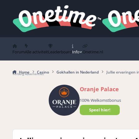
Spring naar bijdragen
Forum
Alle activiteit
Leaderboard
Info
Onetime.nl
Home
Casino
Gokhallen in Nederland
Jullie ervaringen i
Verberg Advertenties
Oranje Palace
100% Welkomstbonus
Speel hier!