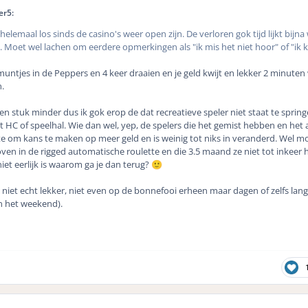
er5:
lemaal los sinds de casino's weer open zijn. De verloren gok tijd lijkt bijna 
Moet wel lachen om eerdere opmerkingen als "ik mis het niet hoor" of "ik 
untjes in de Peppers en 4 keer draaien en je geld kwijt en lekker 2 minute
.
een stuk minder dus ik gok erop de dat recreatieve speler niet staat te spri
et HC of speelhal. Wie dan wel, yep, de spelers die het gemist hebben en het al
e om kans te maken op meer geld en is weinig tot niks in veranderd. Wel m
oven in de rigged automatische roulette en die 3.5 maand ze niet tot inkeer
 niet eerlijk is waarom ga je dan terug?
🙂
niet echt lekker, niet even op de bonnefooi erheen maar dagen of zelfs lang
n het weekend).