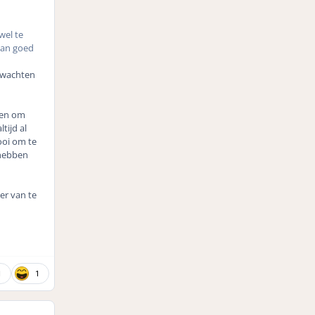
wel te
kan goed
n wachten
ngen om
tijd al
ooi om te
 hebben
er van te
1
1