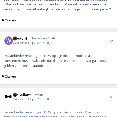
zitten ook een aanzienlijk hogere huur. Maar dit zal niet alleen voor
casino's zijn, maar afhankelijk van de omzet die je kunt maken per m2.
Citeren
Author stats
WouterG
Recreatieve Speler
Geplaatst
14 juli 2016
10 jr
De aanbieder rekent geen BTW op zijn dienst(product) aan de
consument dus er valt inderdaad niks te verrekenen. Dat gaat ook
gelden voor online aanbieders.
Citeren
Author stats
TheGallant
Whale
Geplaatst
14 juli 2016
10 jr
De aanbieder rekent geen BTW op zijn dienst(product) aan de
consument dus er valt inderdaad niks te verrekenen. Dat gaat ook