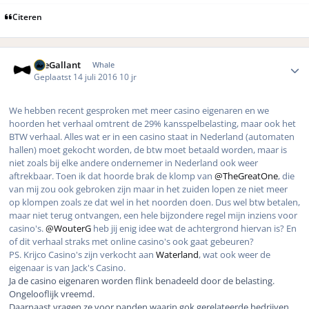
Citeren
Author stats
TheGallant
Whale
Geplaatst
14 juli 2016
10 jr
We hebben recent gesproken met meer casino eigenaren en we
hoorden het verhaal omtrent de 29% kansspelbelasting, maar ook het
BTW verhaal. Alles wat er in een casino staat in Nederland (automaten
hallen) moet gekocht worden, de btw moet betaald worden, maar is
niet zoals bij elke andere ondernemer in Nederland ook weer
aftrekbaar. Toen ik dat hoorde brak de klomp van
@TheGreatOne
, die
van mij zou ook gebroken zijn maar in het zuiden lopen ze niet meer
op klompen zoals ze dat wel in het noorden doen. Dus wel btw betalen,
maar niet terug ontvangen, een hele bijzondere regel mijn inziens voor
casino's.
@WouterG
heb jij enig idee wat de achtergrond hiervan is? En
of dit verhaal straks met online casino's ook gaat gebeuren?
PS. Krijco Casino's zijn verkocht aan
Waterland
, wat ook weer de
eigenaar is van Jack's Casino.
Ja de casino eigenaren worden flink benadeeld door de belasting.
Ongelooflijk vreemd.
Daarnaast vragen ze voor panden waarin gok gerelateerde bedrijven