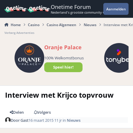
Spring naar bijdragen
Onetime Forum
Aanmelden
Nederland's grootste community voor de spannende 
Home
Casino
Casino Algemeen
Nieuws
Interview met Kr
Verberg Advertenties
Oranje Palace
100% Welkomstbonus
Speel hier!
Interview met Krijco topvrouw
Delen
Volgers
Door
Gast
16 maart 2015
11 jr
in
Nieuws