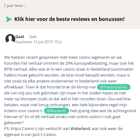
1 jaar later...
Klik hier voor de beste reviews en bonussen!
Gast
Gast
Geplaatst
14 juli 2016
10 jr
We hebben recent gesproken met meer casino eigenaren en we
hoorden het verhaal omtrent de 29% kansspelbelasting, maar ook het
BTW verhaal. Alles wat er in een casino staat in Nederland (automaten
hallen) moet gekocht worden, de btw moet betaald worden, maar is
niet zoals bij elke andere ondernemer in Nederland ook weer
aftrekbaar. Toen ik dat hoorde brak de klomp van
,
@TheGreatOne
die van mij zou ook gebroken zijn maar in het zuiden lopen ze niet
meer op klompen zoals ze dat wel in het noorden doen. Dus wel btw
betalen, maar niet terug ontvangen, een hele bijzondere regel mijn
inziens voor casino's.
heb jij enig idee wat de achtergrond
@WouterG
hiervan is? En of dit verhaal straks met online casino's ook gaat
gebeuren?
PS. Krijco Casino's zijn verkocht aan
Waterland
, wat ook weer de
eigenaar is van Jack's Casino.