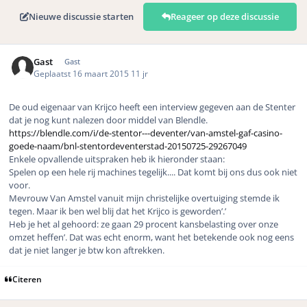
Nieuwe discussie starten
Reageer op deze discussie
Gast
Gast
Geplaatst
16 maart 2015
11 jr
De oud eigenaar van Krijco heeft een interview gegeven aan de Stenter
dat je nog kunt nalezen door middel van Blendle.
https://blendle.com/i/de-stentor---deventer/van-amstel-gaf-casino-
goede-naam/bnl-stentordeventerstad-20150725-29267049
Enkele opvallende uitspraken heb ik hieronder staan:
Spelen op een hele rij machines tegelijk.... Dat komt bij ons dus ook niet
voor.
Mevrouw Van Amstel vanuit mijn christelijke overtuiging stemde ik
tegen. Maar ik ben wel blij dat het Krijco is geworden’.’
Heb je het al gehoord: ze gaan 29 procent kansbelasting over onze
omzet heffen’. Dat was echt enorm, want het betekende ook nog eens
dat je niet langer je btw kon aftrekken.
Citeren