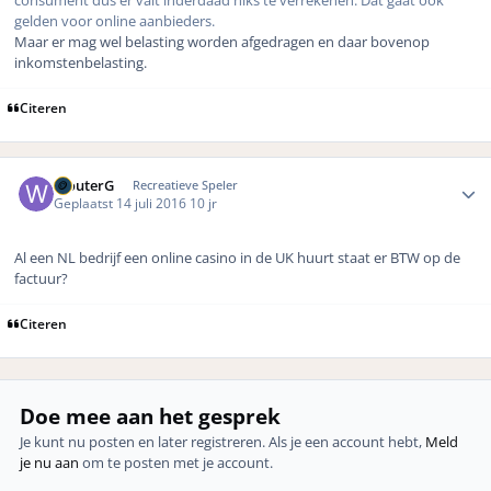
gelden voor online aanbieders.
Maar er mag wel belasting worden afgedragen en daar bovenop
inkomstenbelasting.
Citeren
Author stats
WouterG
Recreatieve Speler
Geplaatst
14 juli 2016
10 jr
Al een NL bedrijf een online casino in de UK huurt staat er BTW op de
factuur?
Citeren
Doe mee aan het gesprek
Je kunt nu posten en later registreren. Als je een account hebt,
Meld
je nu aan
om te posten met je account.