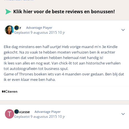
Klik hier voor de beste reviews en bonussen!
Author stats
Shir
Advantage Player
Geplaatst
9 augustus 2015
10 jr
Elke dag minstens een half uurtje! Heb vorige maand m'n 3e Kindle
gekocht. Na zo vaak te hebben moeten verhuizen ben ik erachter
gekomen dat veel boeken hebben helemaal niet handig is!
Ik lees van alles en nog wat. Van chick-lit tot aan historische verhalen
tot autobiografieën tot business spul.
Game of Thrones boeken iets van 4 maanden over gedaan. Ben blij dat
ik er even klaar mee ben haha.
Citeren
Author stats
Tracasse
Advantage Player
Geplaatst
9 augustus 2015
10 jr