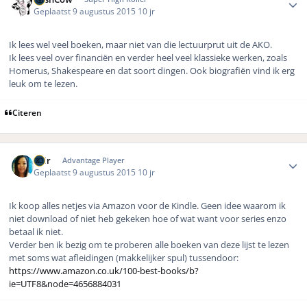
Geplaatst
9 augustus 2015
10 jr
Ik lees wel veel boeken, maar niet van die lectuurprut uit de AKO.
Ik lees veel over financiën en verder heel veel klassieke werken, zoals
Homerus, Shakespeare en dat soort dingen. Ook biografiën vind ik erg
leuk om te lezen.
Citeren
Author stats
Shir
Advantage Player
Geplaatst
9 augustus 2015
10 jr
Ik koop alles netjes via Amazon voor de Kindle. Geen idee waarom ik
niet download of niet heb gekeken hoe of wat want voor series enzo
betaal ik niet.
Verder ben ik bezig om te proberen alle boeken van deze lijst te lezen
met soms wat afleidingen (makkelijker spul) tussendoor:
https://www.amazon.co.uk/100-best-books/b?
ie=UTF8&node=4656884031