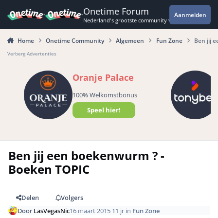
Spring naar bijdragen
Onetime Forum
Aanmelden
Nederland's grootste community voor de spannende 
Home
Onetime Community
Algemeen
Fun Zone
Ben jij
Verberg Advertenties
Oranje Palace
100% Welkomstbonus
Speel hier!
Ben jij een boekenwurm ? -
Boeken TOPIC
Delen
Volgers
Door
LasVegasNic
16 maart 2015
11 jr
in
Fun Zone