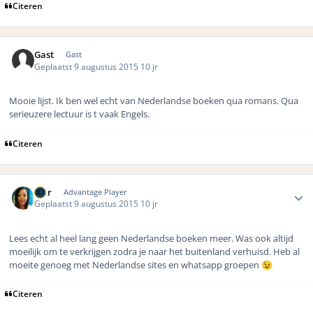
Citeren
Gast
Gast
Geplaatst
9 augustus 2015
10 jr
Mooie lijst. Ik ben wel echt van Nederlandse boeken qua romans. Qua
serieuzere lectuur is t vaak Engels.
Citeren
Author stats
Shir
Advantage Player
Geplaatst
9 augustus 2015
10 jr
Lees echt al heel lang geen Nederlandse boeken meer. Was ook altijd
moeilijk om te verkrijgen zodra je naar het buitenland verhuisd. Heb al
moeite genoeg met Nederlandse sites en whatsapp groepen
😉
Citeren