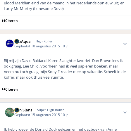
Blood Meridian eind van de maand in het Nederlands opnieuw uit) en
Larry Mc Murtry (Lonesome Dove)
Citeren
Author stats
SubAqua
High Roller
Geplaatst
10 augustus 2015
10 jr
Bij mij zijn David Baldacci, Karen Slaughter favoriet. Dan Brown lees ik
ook graag, Lee Child. Voorheen had ik veel papieren boeken, maar
neem nu toch graag mijn Sony E-reader mee op vakantie. Scheelt in de
koffer, maar ook thuis veel ruimte.
Citeren
Author stats
Bon Sjans
Super High Roller
Geplaatst
15 augustus 2015
10 jr
Ik heb vroeger de Donald Duck gelezen en het dagboek van Anne