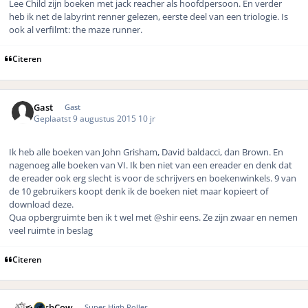
Lee Child zijn boeken met jack reacher als hoofdpersoon. En verder
heb ik net de labyrint renner gelezen, eerste deel van een triologie. Is
ook al verfilmt: the maze runner.
Citeren
Gast
Gast
Geplaatst
9 augustus 2015
10 jr
Ik heb alle boeken van John Grisham, David baldacci, dan Brown. En
nagenoeg alle boeken van VI. Ik ben niet van een ereader en denk dat
de ereader ook erg slecht is voor de schrijvers en boekenwinkels. 9 van
de 10 gebruikers koopt denk ik de boeken niet maar kopieert of
download deze.
Qua opbergruimte ben ik t wel met @shir eens. Ze zijn zwaar en nemen
veel ruimte in beslag
Citeren
Author stats
CashCow
Super High Roller