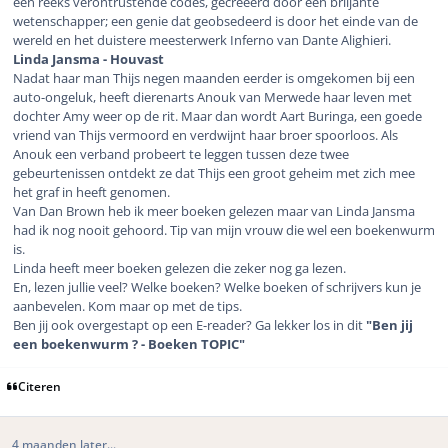
een reeks verontrustende codes, gecreëerd door een briljante
wetenschapper; een genie dat geobsedeerd is door het einde van de
wereld en het duistere meesterwerk Inferno van Dante Alighieri.
Linda Jansma - Houvast
Nadat haar man Thijs negen maanden eerder is omgekomen bij een
auto-ongeluk, heeft dierenarts Anouk van Merwede haar leven met
dochter Amy weer op de rit. Maar dan wordt Aart Buringa, een goede
vriend van Thijs vermoord en verdwijnt haar broer spoorloos. Als
Anouk een verband probeert te leggen tussen deze twee
gebeurtenissen ontdekt ze dat Thijs een groot geheim met zich mee
het graf in heeft genomen.
Van Dan Brown heb ik meer boeken gelezen maar van Linda Jansma
had ik nog nooit gehoord. Tip van mijn vrouw die wel een boekenwurm
is.
Linda heeft meer boeken gelezen die zeker nog ga lezen.
En, lezen jullie veel? Welke boeken? Welke boeken of schrijvers kun je
aanbevelen. Kom maar op met de tips.
Ben jij ook overgestapt op een E-reader? Ga lekker los in dit
"Ben jij
een boekenwurm ? - Boeken TOPIC"
Citeren
4 maanden later...