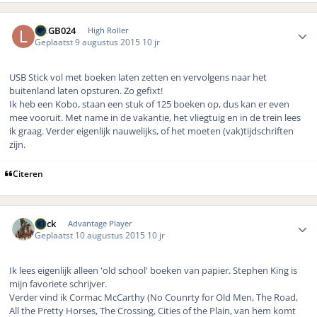
Author stats
LMGB024
High Roller
Geplaatst
9 augustus 2015
10 jr
USB Stick vol met boeken laten zetten en vervolgens naar het
buitenland laten opsturen. Zo gefixt!
Ik heb een Kobo, staan een stuk of 125 boeken op, dus kan er even
mee vooruit. Met name in de vakantie, het vliegtuig en in de trein lees
ik graag. Verder eigenlijk nauwelijks, of het moeten (vak)tijdschriften
zijn.
Citeren
Author stats
Buck
Advantage Player
Geplaatst
10 augustus 2015
10 jr
Ik lees eigenlijk alleen 'old school' boeken van papier. Stephen King is
mijn favoriete schrijver.
Verder vind ik Cormac McCarthy (No Counrty for Old Men, The Road,
All the Pretty Horses, The Crossing, Cities of the Plain, van hem komt