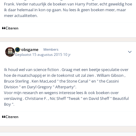
Frank. Verder natuurlijk de boeken van Harry Potter, echt geweldig hoe
ik daar helemaal in kon op gaan. Nu lees ik geen boeken meer, maar
meer actualiteiten.
Citeren
Author stats
eurobsgame
Members
Geplaatst
15 augustus 2015
10 jr
Ik houd wel van science fiction . Graag met een beetje speculatie over
hoe de maatschappij er in de toekomst uit zal zien . William Gibson ,
Bruce Sterling . Ken MacLeod " the Stone Canal " en " the Cassini
Division " en Daryl Gregory " Afterparty".
Voor mijn research en wegens interesse lees ik ook boeken over
verslaving . Christiane F. , Nic Sheff "Tweak " en David Sheff " Beautiful
Boy ".
Citeren