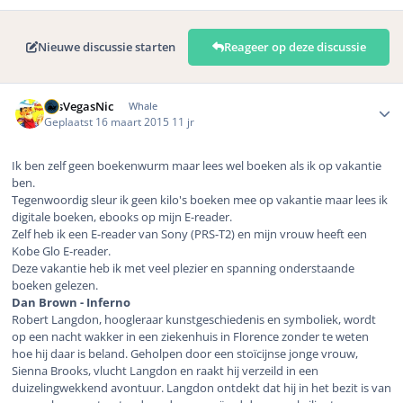
Nieuwe discussie starten
Reageer op deze discussie
Author stats
LasVegasNic
Whale
Geplaatst
16 maart 2015
11 jr
Ik ben zelf geen boekenwurm maar lees wel boeken als ik op vakantie
ben.
Tegenwoordig sleur ik geen kilo's boeken mee op vakantie maar lees ik
digitale boeken, ebooks op mijn E-reader.
Zelf heb ik een E-reader van Sony (PRS-T2) en mijn vrouw heeft een
Kobe Glo E-reader.
Deze vakantie heb ik met veel plezier en spanning onderstaande
boeken gelezen.
Dan Brown - Inferno
Robert Langdon, hoogleraar kunstgeschiedenis en symboliek, wordt
op een nacht wakker in een ziekenhuis in Florence zonder te weten
hoe hij daar is beland. Geholpen door een stoïcijnse jonge vrouw,
Sienna Brooks, vlucht Langdon en raakt hij verzeild in een
duizelingwekkend avontuur. Langdon ontdekt dat hij in het bezit is van