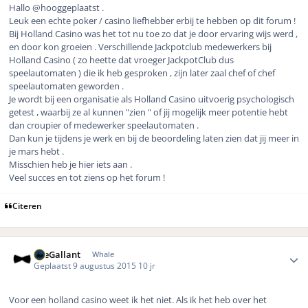
Hallo @hooggeplaatst .
Leuk een echte poker / casino liefhebber erbij te hebben op dit forum !
Bij Holland Casino was het tot nu toe zo dat je door ervaring wijs werd ,
en door kon groeien . Verschillende Jackpotclub medewerkers bij
Holland Casino ( zo heette dat vroeger JackpotClub dus
speelautomaten ) die ik heb gesproken , zijn later zaal chef of chef
speelautomaten geworden .
Je wordt bij een organisatie als Holland Casino uitvoerig psychologisch
getest , waarbij ze al kunnen "zien " of jij mogelijk meer potentie hebt
dan croupier of medewerker speelautomaten .
Dan kun je tijdens je werk en bij de beoordeling laten zien dat jij meer in
je mars hebt .
Misschien heb je hier iets aan .
Veel succes en tot ziens op het forum !
Citeren
Author stats
TheGallant
Whale
Geplaatst
9 augustus 2015
10 jr
Voor een holland casino weet ik het niet. Als ik het heb over het