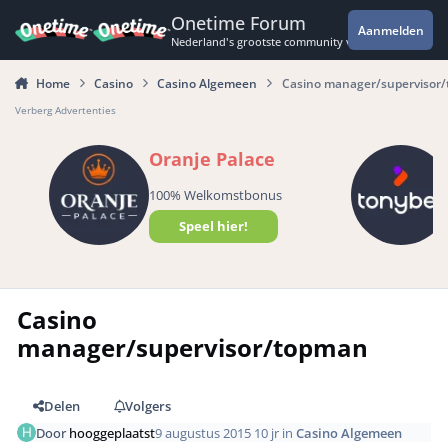
Spring naar bijdragen
Onetime Forum
Aanmelden
Nederland's grootste community voor de spannende 
Home
Casino
Casino Algemeen
Casino manager/supervisor
Verberg Advertenties
Oranje Palace
100% Welkomstbonus
Speel hier!
Casino
manager/supervisor/topman
Delen
Volgers
Door
hooggeplaatst
9 augustus 2015
10 jr
in
Casino Algemeen