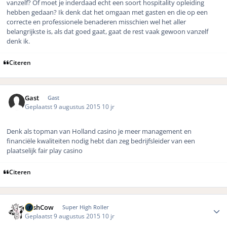
vanzelf? Of moet je inderdaad echt een soort hospitality opleiding
hebben gedaan? Ik denk dat het omgaan met gasten en die op een
correcte en professionele benaderen misschien wel het aller
belangrijkste is, als dat goed gaat, gaat de rest vaak gewoon vanzelf
denk ik.
Citeren
Gast
Gast
Geplaatst
9 augustus 2015
10 jr
Denk als topman van Holland casino je meer management en
financiële kwaliteiten nodig hebt dan zeg bedrijfsleider van een
plaatselijk fair play casino
Citeren
Author stats
CashCow
Super High Roller
Geplaatst
9 augustus 2015
10 jr