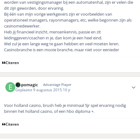
worden van vestigingsmanager bij een automatenhal, zijn er velen die
dit zijn geworden, door ervaring.
Bij één van mijn vorige werkgevers zijn er voorbeelden van
operationeel managers, rayonmanagers, etc, welke begonnen zijn als
casinomedewerker.
Heb jij financieel inzicht, mensenkennis, passie en zit
leidinggeven/coachen in je, dan kom je een heel eind.
Wel zul je een lange weg te gaan hebben en veel moeten leren.
Casinobranche is een mooie branche, maar niet voor eenieder
Citeren
Author stats
empomagic
Advantage Player
Geplaatst
9 augustus 2015
10 jr
Voor holland casino, brush heb je minimaal 5jr spel ervaring nodig
binnen het holland casino, of een hbo diploma +.
Citeren