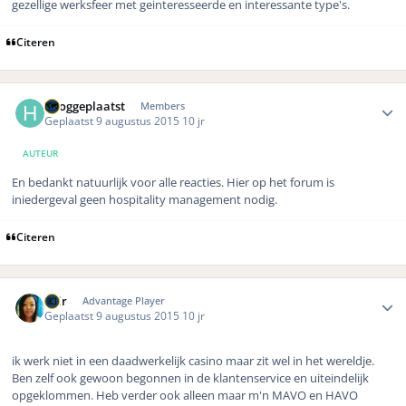
gezellige werksfeer met geinteresseerde en interessante type's.
Citeren
Author stats
hooggeplaatst
Members
Geplaatst
9 augustus 2015
10 jr
AUTEUR
En bedankt natuurlijk voor alle reacties. Hier op het forum is
iniedergeval geen hospitality management nodig.
Citeren
Author stats
Shir
Advantage Player
Geplaatst
9 augustus 2015
10 jr
ik werk niet in een daadwerkelijk casino maar zit wel in het wereldje.
Ben zelf ook gewoon begonnen in de klantenservice en uiteindelijk
opgeklommen. Heb verder ook alleen maar m'n MAVO en HAVO