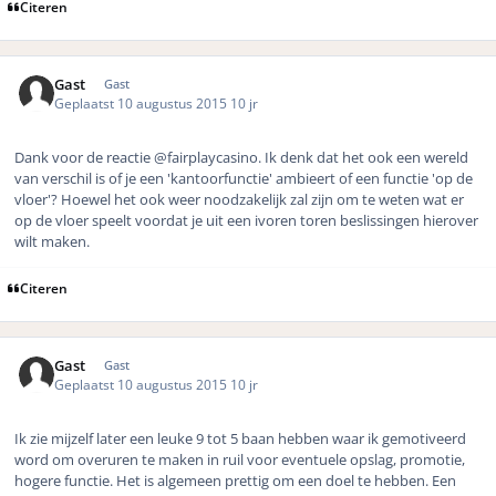
Citeren
Gast
Gast
Geplaatst
10 augustus 2015
10 jr
Dank voor de reactie @fairplaycasino. Ik denk dat het ook een wereld
van verschil is of je een 'kantoorfunctie' ambieert of een functie 'op de
vloer'? Hoewel het ook weer noodzakelijk zal zijn om te weten wat er
op de vloer speelt voordat je uit een ivoren toren beslissingen hierover
wilt maken.
Citeren
Gast
Gast
Geplaatst
10 augustus 2015
10 jr
Ik zie mijzelf later een leuke 9 tot 5 baan hebben waar ik gemotiveerd
word om overuren te maken in ruil voor eventuele opslag, promotie,
hogere functie. Het is algemeen prettig om een doel te hebben. Een