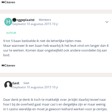
Citeren
Author stats
hooggeplaatst
Members
Geplaatst
10 augustus 2015
10 jr
AUTEUR
9 tot 5 baan bedoelde ik niet de letterlijke tijden mee.
Maar wanneer ik een baan heb waarbij ik het leuk vind om langer dan 8
uur te werken. Komen daar ongetwijfeld ook andere voordelen bij aan
bod.
Citeren
Gast
Gast
Geplaatst
10 augustus 2015
10 jr
Daar denk je denk ik toch te makkelijk over. Je kijkt daarbij teveel naar
hoe t bij de overheid gaat maar cao's en dergelijke zijn er maar weinig
in t casino wereldje en moet je gewoon keihard werken voor je centjes.