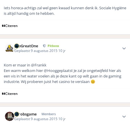
Iets horeca-achtigs zal wel geen kwaad kunnen denk ik. Sociale Hygiëne
is altijd handig om te hebben.
Citeren
Author stats
TheGreatOne
Pitboss
Geplaatst
9 augustus 2015
10 jr
Kom er maar in @Frankk
Een warm welkom hier @Hooggeplaatst Je zal je ongetwijfeld hier als
een vis in het water voelen als je deze kant op wilt gaan in de gaming
industrie. Wij proberen juist het casino te verslaan
😊
Citeren
Author stats
eurobsgame
Members
Geplaatst
9 augustus 2015
10 jr