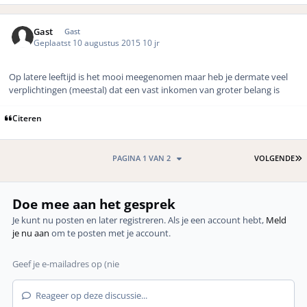
Gast
Gast
Geplaatst
10 augustus 2015
10 jr
Op latere leeftijd is het mooi meegenomen maar heb je dermate veel
verplichtingen (meestal) dat een vast inkomen van groter belang is
Citeren
L
PAGINA 1 VAN 2
VOLGENDE
Doe mee aan het gesprek
Je kunt nu posten en later registreren. Als je een account hebt,
Meld
je nu aan
om te posten met je account.
Reageer op deze discussie...