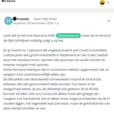
Citeren
1
Author stats
Hotrunner
Super High Roller
Geplaatst
28 december 2024
1 jr
Leuk dat je het over Baarsma hebt
maar als er iemand
@Gokholtante
de D66 richtlijnen volledig volgt is zij het.
En jij noemt nu 1 persoon die ongevaccineerd aan Covid is overleden.
Laatste jaren een grote oversterfte in Nederland en het is een raadsel
waar het vandaan komt, sporters die spontaan ter aarde storten en
moeten stoppen met sporten.
Grote farmacie bedrijven die in contracten hebben opgenomen dat ze
nergens voor verantwoordelijk willen zijn.
De dikzakken van deze wereld schreeuwden moord en brand dat
iedereen die niet gevaccineerd wilde worden, hun leven in de
waagschaal zetten. Je zou als dikkertje ook gewoon 30 of 40 kilo
kunnen afvallen, dan zou Covid ook alleen maar een griepje zijn.
Leugens van het kabinet dat er alleen maar ongevaccineerden op de IC
zouden liggen, het tegendeel was juist waar, maar de gokholtantes van
deze wereld smulden er van.