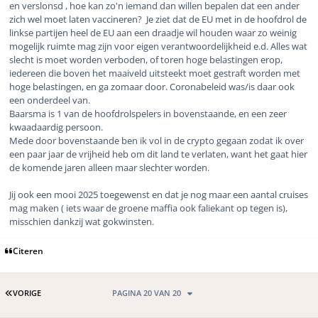
en verslonsd , hoe kan zo'n iemand dan willen bepalen dat een ander
zich wel moet laten vaccineren? Je ziet dat de EU met in de hoofdrol de
linkse partijen heel de EU aan een draadje wil houden waar zo weinig
mogelijk ruimte mag zijn voor eigen verantwoordelijkheid e.d. Alles wat
slecht is moet worden verboden, of toren hoge belastingen erop,
iedereen die boven het maaiveld uitsteekt moet gestraft worden met
hoge belastingen, en ga zomaar door. Coronabeleid was/is daar ook
een onderdeel van.
Baarsma is 1 van de hoofdrolspelers in bovenstaande, en een zeer
kwaadaardig persoon.
Mede door bovenstaande ben ik vol in de crypto gegaan zodat ik over
een paar jaar de vrijheid heb om dit land te verlaten, want het gaat hier
de komende jaren alleen maar slechter worden.
Jij ook een mooi 2025 toegewenst en dat je nog maar een aantal cruises
mag maken ( iets waar de groene maffia ook faliekant op tegen is),
misschien dankzij wat gokwinsten.
Citeren
EERSTE PAGINA
VORIGE
PAGINA 20 VAN 20