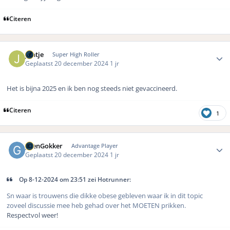
Citeren
Author stats
jantje
Super High Roller
Geplaatst
20 december 2024
1 jr
Het is bijna 2025 en ik ben nog steeds niet gevaccineerd.
Citeren
1
Author stats
geenGokker
Advantage Player
Geplaatst
20 december 2024
1 jr
Op 8-12-2024 om 23:51 zei Hotrunner:
Sn waar is trouwens die dikke obese gebleven waar ik in dit topic
zoveel discussie mee heb gehad over het MOETEN prikken.
Respectvol weer!