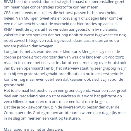
RIVM heeft de meetstations(strategisch) naast de boerenstallen gezet
om maar hoge concentraties stikstof te kunnen meten.
CBS komt steeds met cijfers die het best passen bij het overheids
beleid. Van Mulligen tweet iets en toevallig 1 of 2 dagen later komt er
een nieuwsbericht vanuit de overheid dat hier precies op aansluit.
KNMI heeft de cijfers uit het verleden aangepast om bv nu steeds
vaker te kunnen spreken dat het nog nooit zo warm is geweest en nog
nooit zoveel hittegolven e.d. is geweest, daarnaast meten ze nu op
andere plekken dan vroeger.
Longfonds met als woordvoerder kinderarts Mengele Illay die in de
corona periode groot voorstander van was om kinderen uit voorzorg
maar in te enten met een vaccin , komt eerst met zorg over houtstook
van bv een openhaard ( en bij het interview staat hij zeer grappig in zijn
tuin bij een grote stapel gehakt brandhout), en nu in de kerstperiode
komt er nog maar even overheen dat kaarsen ook slecht zijn voor de
gezondheid.
Het is allemaal het pushen van een groene agenda waar een zeer groot
deel van Nederland niet op zit te wachten dus word het gebracht op
verschillende manieren om ons maar een kant op te krijgen.
Dat die je ook gewoon terug in de diverse WOO bestanden over de
Corona periode. Grote groepen ambtenaren waren daar dagelijks mee
in de slag om mensen een kant op te sturen.
Maar goed jij mag het anders zien.