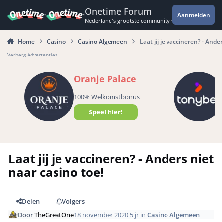
Spring naar bijdragen
Onetime Forum
Aanmelden
Nederland's grootste community voor de spannende 
Home
Casino
Casino Algemeen
Laat jij je vaccineren? - Ande
Verberg Advertenties
Oranje Palace
100% Welkomstbonus
Speel hier!
Laat jij je vaccineren? - Anders niet
naar casino toe!
Delen
Volgers
Door
TheGreatOne
18 november 2020
5 jr
in
Casino Algemeen