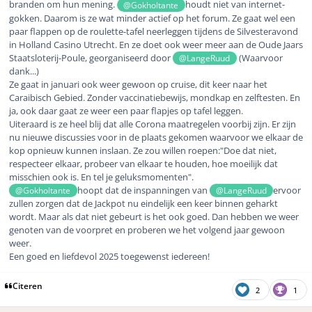
branden om hun mening.
houdt niet van internet-
@Gokholtante
gokken. Daarom is ze wat minder actief op het forum. Ze gaat wel een
paar flappen op de roulette-tafel neerleggen tijdens de Silvesteravond
in Holland Casino Utrecht. En ze doet ook weer meer aan de Oude Jaars
Staatsloterij-Poule, georganiseerd door
(Waarvoor
@LangeRuud
dank...)
Ze gaat in januari ook weer gewoon op cruise, dit keer naar het
Caraibisch Gebied. Zonder vaccinatiebewijs, mondkap en zelftesten. En
ja, ook daar gaat ze weer een paar flapjes op tafel leggen.
Uiteraard is ze heel blij dat alle Corona maatregelen voorbij zijn. Er zijn
nu nieuwe discussies voor in de plaats gekomen waarvoor we elkaar de
kop opnieuw kunnen inslaan. Ze zou willen roepen:"Doe dat niet,
respecteer elkaar, probeer van elkaar te houden, hoe moeilijk dat
misschien ook is. En tel je geluksmomenten".
hoopt dat de inspanningen van
ervoor
@Gokholtante
@LangeRuud
zullen zorgen dat de Jackpot nu eindelijk een keer binnen geharkt
wordt. Maar als dat niet gebeurt is het ook goed. Dan hebben we weer
genoten van de voorpret en proberen we het volgend jaar gewoon
weer.
Een goed en liefdevol 2025 toegewenst iedereen!
Citeren
2
1