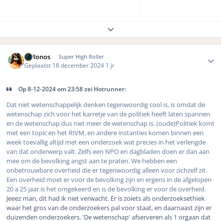
Expand topic overview
Author stats
K. Ronos
Super High Roller
Geplaatst
18 december 2024
1 jr
Op 8-12-2024 om 23:58 zei Hotrunner:
Dat niet wetenschappelijk denken tegenwoordig cool is, is omdat de
wetenschap zich voor het karretje van de politiek heeft laten spannen
en de wetenschap dus niet meer de wetenschap is. (oude)Politiek komt
met een topic en het RIVM, en andere instanties komen binnen een
week toevallig altijd met een onderzoek wat precies in het verlengde
van dat onderwerp valt. Zelfs een NPO en dagbladen doen er dan aan
mee om de bevolking angst aan te praten. We hebben een
onbetrouwbare overheid die er tegenwoordig alleen voor zichzelf zit.
Een overheid moet er voor de bevolking zijn en ergens in de afgelopen
20 a 25 jaar is het omgekeerd en is de bevolking er voor de overheid.
Jeeez man, dit had ik niet verwacht. Er is zoiets als onderzoeksethiek
waar het gros van de onderzoekers pal voor staat, en daarnaast zijn er
duizenden onderzoekers. 'De wetenschap' afserveren als 1 orgaan dat