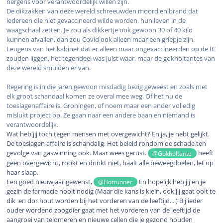
nergens voor verantwoordelijk willen zijn.
De dikzakken van deze wereld schreeuwden moord en brand dat
iedereen die niet gevaccineerd wilde worden, hun leven in de
waagschaal zetten. Je zou als dikkertje ook gewoon 30 of 40 kilo
kunnen afvallen, dan zou Covid ook alleen maar een griepje zijn.
Leugens van het kabinet dat er alleen maar ongevaccineerden op de IC
zouden liggen, het tegendeel was juist waar, maar de gokholtantes van
deze wereld smulden er van.
Regering is in die jaren gewoon misdadig bezig geweest en zoals met
elk groot schandaal komen ze overal mee weg. Of het nu de
toeslagenaffaire is, Groningen, of noem maar een ander volledig
mislukt project op. Ze gaan naar een andere baan en niemand is
verantwoordelijk.
Wat heb jij toch tegen mensen met overgewicht? En ja, je hebt gelijkt.
De toeslagen affaire is schandalig. Het beleid rondom de schade ten
gevolge van gaswinning ook. Maar wees gerust.
heeft
@Gokholtante
geen overgewicht, rookt en drinkt niet, haalt alle beweegdoelen, let op
haar slaap.
Een goed nieuwjaar gewenst,
En hopelijk heb jij en je
@Hotrunner
gezin de farmacie nooit nodig (Maar die kans is klein, ook jij gaat ooit te
dik en dor hout worden bij het vorderen van de leeftijd....) Bij ieder
ouder wordend zoogdier gaat met het vorderen van de leeftijd de
aangroei van telomeren en nieuwe cellen die je gezond houden