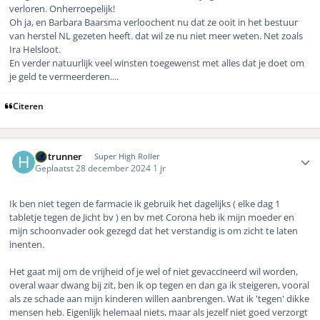
verloren. Onherroepelijk!
Oh ja, en Barbara Baarsma verloochent nu dat ze ooit in het bestuur
van herstel NL gezeten heeft. dat wil ze nu niet meer weten. Net zoals
Ira Helsloot.
En verder natuurlijk veel winsten toegewenst met alles dat je doet om
je geld te vermeerderen....
Citeren
Author stats
Hotrunner
Super High Roller
Geplaatst
28 december 2024
1 jr
Ik ben niet tegen de farmacie ik gebruik het dagelijks ( elke dag 1
tabletje tegen de Jicht bv ) en bv met Corona heb ik mijn moeder en
mijn schoonvader ook gezegd dat het verstandig is om zicht te laten
inenten.
Het gaat mij om de vrijheid of je wel of niet gevaccineerd wil worden,
overal waar dwang bij zit, ben ik op tegen en dan ga ik steigeren, vooral
als ze schade aan mijn kinderen willen aanbrengen. Wat ik 'tegen' dikke
mensen heb. Eigenlijk helemaal niets, maar als jezelf niet goed verzorgt