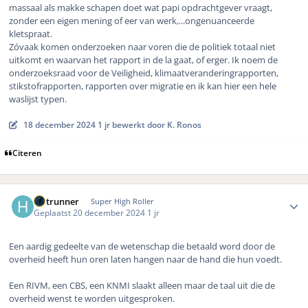
massaal als makke schapen doet wat papi opdrachtgever vraagt,
zonder een eigen mening of eer van werk,...ongenuanceerde
kletspraat.
Zóvaak komen onderzoeken naar voren die de politiek totaal niet
uitkomt en waarvan het rapport in de la gaat, of erger. Ik noem de
onderzoeksraad voor de Veiligheid, klimaatveranderingrapporten,
stikstofrapporten, rapporten over migratie en ik kan hier een hele
waslijst typen.
18 december 2024
1 jr
bewerkt door K. Ronos
Citeren
Author stats
Hotrunner
Super High Roller
Geplaatst
20 december 2024
1 jr
Een aardig gedeelte van de wetenschap die betaald word door de
overheid heeft hun oren laten hangen naar de hand die hun voedt.
Een RIVM, een CBS, een KNMI slaakt alleen maar de taal uit die de
overheid wenst te worden uitgesproken.