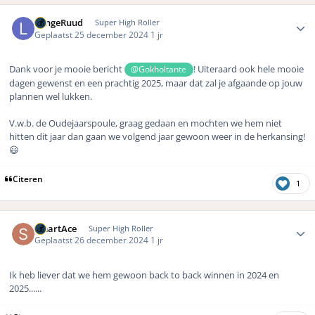
Author stats
LangeRuud
Super High Roller
Geplaatst
25 december 2024
1 jr
Dank voor je mooie bericht
! Uiteraard ook hele mooie
@Gokholtante
dagen gewenst en een prachtig 2025, maar dat zal je afgaande op jouw
plannen wel lukken.
V.w.b. de Oudejaarspoule, graag gedaan en mochten we hem niet
hitten dit jaar dan gaan we volgend jaar gewoon weer in de herkansing!
😃
Citeren
1
Author stats
SmartAce
Super High Roller
Geplaatst
26 december 2024
1 jr
Ik heb liever dat we hem gewoon back to back winnen in 2024 en
2025......