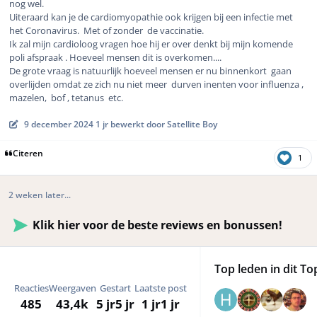
nog wel.
Uiteraard kan je de cardiomyopathie ook krijgen bij een infectie met
het Coronavirus. Met of zonder de vaccinatie.
Ik zal mijn cardioloog vragen hoe hij er over denkt bij mijn komende
poli afspraak . Hoeveel mensen dit is overkomen....
De grote vraag is natuurlijk hoeveel mensen er nu binnenkort gaan
overlijden omdat ze zich nu niet meer durven inenten voor influenza ,
mazelen, bof , tetanus etc.
9 december 2024
1 jr
bewerkt door Satellite Boy
Citeren
1
2 weken later...
Klik hier voor de beste reviews en bonussen!
Top leden in dit To
Reacties
Weergaven
Gestart
Laatste post
485
43,4k
5 jr
5 jr
1 jr
1 jr