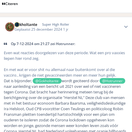
Citeren
Author stats
Gokholtante
Super High Roller
Geplaatst
25 december 2024
1 jr
Op 7-12-2024 om 21:27 zei Hotrunner:
Even wat reacties doorgelezen van deze periode. Wat een pro vaxxies
liepen hier rond zeg.
En met wat er voor shit nu allemaal naar buitenkomt over al die
vaccins , krijgen de niet gevaccineerden meer en meer hun gelijk.
Dat is bijzonder;
wordt geciteerd door
@Gokholtante
@Hotrunner
naar aanleiding van een bericht uit 2021 over wel of niet vaccineren
tegen Corona. Dat bracht haar herinnering meteen terug bij de
berichtgeving over de organisatie "Herstel NL" Deze club van mensen
met in het bestuur econoom Barbara Baarsma, veiligheidsdeskundige
Ira Helsloot, Oud CPB voorzitter Coen Teulings en politicoloog Robin
Fransman pleitten toendertijd hartstochtelijk voor een plan om
ouderen te isoleren zodat de Corona lockdown opgeheven kon
worden en jonge, gezonde mensen weer konden leven zoals vóór
Corona. Herstel NL had Nederland volgehangen met oranje billboards