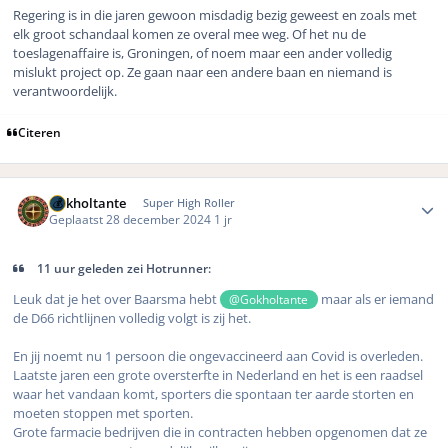
Regering is in die jaren gewoon misdadig bezig geweest en zoals met
elk groot schandaal komen ze overal mee weg. Of het nu de
toeslagenaffaire is, Groningen, of noem maar een ander volledig
mislukt project op. Ze gaan naar een andere baan en niemand is
verantwoordelijk.
Citeren
Author stats
Gokholtante
Super High Roller
Geplaatst
28 december 2024
1 jr
11 uur geleden zei Hotrunner:
Leuk dat je het over Baarsma hebt
maar als er iemand
@Gokholtante
de D66 richtlijnen volledig volgt is zij het.
En jij noemt nu 1 persoon die ongevaccineerd aan Covid is overleden.
Laatste jaren een grote oversterfte in Nederland en het is een raadsel
waar het vandaan komt, sporters die spontaan ter aarde storten en
moeten stoppen met sporten.
Grote farmacie bedrijven die in contracten hebben opgenomen dat ze