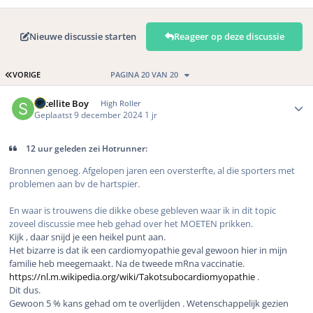
Nieuwe discussie starten
Reageer op deze discussie
EERSTE PAGINA
VORIGE
PAGINA 20 VAN 20
Author stats
Satellite Boy
High Roller
Geplaatst
9 december 2024
1 jr
12 uur geleden zei Hotrunner:
Bronnen genoeg. Afgelopen jaren een oversterfte, al die sporters met
problemen aan bv de hartspier.
En waar is trouwens die dikke obese gebleven waar ik in dit topic
zoveel discussie mee heb gehad over het MOETEN prikken.
Kijk , daar snijd je een heikel punt aan.
Het bizarre is dat ik een cardiomyopathie geval gewoon hier in mijn
familie heb meegemaakt. Na de tweede mRna vaccinatie.
https://nl.m.wikipedia.org/wiki/Takotsubocardiomyopathie
.
Dit dus.
Gewoon 5 % kans gehad om te overlijden . Wetenschappelijk gezien