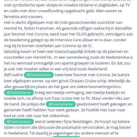
met symbolische open slotjes en maakte reclame in dagbladen, op TV
en radio met door crowdfunding opgebracht geld. Allen waren ze
fervente anti-vaxxers.
Het is slecht afgelopen met de (niet gevaccineerde) voorzitter van
Herstel NL Robin Fransman. Als gezonde vijftiger raakte hij in datzelfde
jaar besmet met Corona, werd naar het OLVG gebracht, vervolgens aan
de beademing gelegd op de Intensive Care aldaar en is daar, zonder
nog bij te komen overleden aan Corona op de IC.
Gelukkig kwam er heel veel maatschappelijk kritiek op de plannen en
voorstellen van Herstel NL. In een samenleving zoals de Nederlandse is
het nu eenmaal onmogelijk om aparte groepen te isoleren. En dat zou
je ook niet moeten willen in een vrij land zoals Nederland.
Zelf raakte
twee keer besmet met Corona. De laatste
@Gokholtante
keer afgelopen zomer, op een groot Oceaan-Cruise schip. Werkelijk de
aller gevaarlijkste plaats als het gaat om ziekte-besmettingsrisico.
kreeg een beetje verhoging, een beetje keelpijn en
@Gokholtante
voelde zich, na afloop van haar cruise niet zo fit. Maar verder niks aan
de hand. De prikjes die
geadviseerd heeft gekregen en
@Gokholtante
genomen heeft hebben hun werk gedaan. Ze hoefde niet naar naar
bed en ook niet naar het ziekenhuis.
wenst iedereen fijne feestdagen. Ze hoopt op betere
@Gokholtante
tijden rondom alle discussie die polarisatie veroorzaken. Je mag kiezen
in Nederland. Tel daarbij je zegeningen ipv andere mensen af te